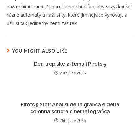
hazardními hrami. Doporučujeme hráčům, aby si vyzkoušeli
různé automaty a našli si ty, které jim nejvíce vyhovují, a
užili si tak jedinečný herní zážitek.
YOU MIGHT ALSO LIKE
Den tropiske ø-tema i Pirots 5
29th June 2026
Pirots 5 Slot: Analisi della grafica e della
colonna sonora cinematografica
26th June 2026