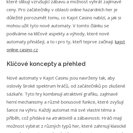
které slibují vzrušující zábavu a možnost vyhrát zajímavé
ceny. Pro začátečníky v oblasti online hazardních her je
důležité porozumět tomu, co Kajot Casino nabízí, a jak si
mohou užít tyto nové automaty. V tomto článku se
podíváme na klíčové aspekty a výhody, které nové
automaty přinášejí, a to i pro ty, kteří teprve začínají.
kajot
online casino cz
Klíčové koncepty a přehled
Nové automaty v Kajot Casinu jsou navrženy tak, aby
oslovily široké spektrum hráčů, od začátečníků po zkušené
sázkaře. Tyto hry kombinují atraktivní grafiku, zajímavé
herní mechanismy a různé bonusové funkce, které zvyšují
šance na výhru. Každý automat má své vlastní téma a
příběh, což přidává na atraktivitě a zábavnosti. Hráči mají
možnost vybírat z různých typů her, které zahrnují klasické