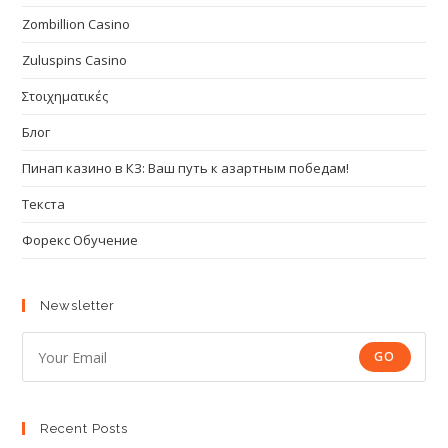
Zombillion Casino
Zuluspins Casino
Στοιχηματικές
Блог
Пинап казино в КЗ: Ваш путь к азартным победам!
Текста
Форекс Обучение
Newsletter
GO
Recent Posts