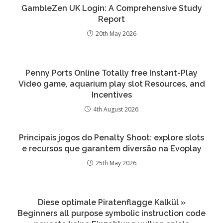
GambleZen UK Login: A Comprehensive Study
Report
20th May 2026
Penny Ports Online Totally free Instant-Play
Video game, aquarium play slot Resources, and
Incentives
4th August 2026
Principais jogos do Penalty Shoot: explore slots
e recursos que garantem diversão na Evoplay
25th May 2026
Diese optimale Piratenflagge Kalkül »
Beginners all purpose symbolic instruction code