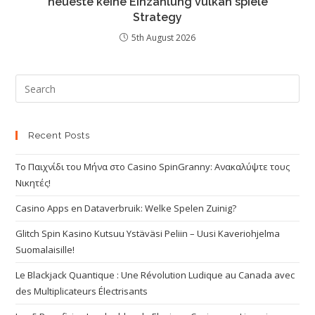
neueste keine Einzahlung vulkan spiele
Strategy
5th August 2026
Recent Posts
Το Παιχνίδι του Μήνα στο Casino SpinGranny: Ανακαλύψτε τους
Νικητές!
Casino Apps en Dataverbruik: Welke Spelen Zuinig?
Glitch Spin Kasino Kutsuu Ystäväsi Peliin – Uusi Kaveriohjelma
Suomalaisille!
Le Blackjack Quantique : Une Révolution Ludique au Canada avec
des Multiplicateurs Électrisants