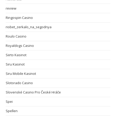
review
Ringospin Casino
riobet_zerkalo_na_segodnya
Roulo Casino
Royaldogs Casino
Siirto Kasinot
Siru Kasinot
Siru Mobile Kasinot
Slotorado Casino
Slovenské Casino Pro České Hráče
Spei
Spellen