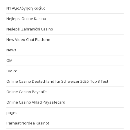
N1 Αξιολόγηση Καζίνο
Nejlepsi Online Kasina
Nejlepší Zahraniční Casino
New Video Chat Platform
News
OM
OM cc
Online Casino Deutschland für Schweizer 2026: Top 3 Test
Online Casino Paysafe
Online Casino Vklad Paysafecard
pages
Parhaat Nordea Kasinot