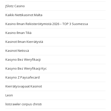
JSlotz Casino
Kaikki Nettikasinot Malta
Kasino Ilman Rekisteröitymistä 2026 – TOP 3 Suomessa
Kasino Ilman Tiliä
Kasinot Ilman Kierrätystä
Kasinot Netissä
Kasyno Bez Weryfikacji
Kasyno Bez Weryfikacji Kyc
Kasyno Z Paysafecard
Kierrätysvapaat Kasinot
Leon
listcrawler corpus christi