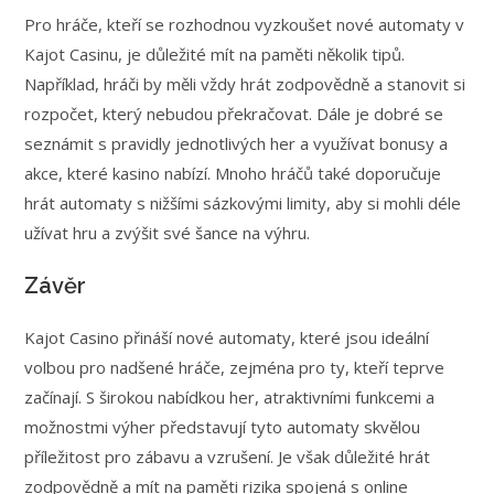
Pro hráče, kteří se rozhodnou vyzkoušet nové automaty v
Kajot Casinu, je důležité mít na paměti několik tipů.
Například, hráči by měli vždy hrát zodpovědně a stanovit si
rozpočet, který nebudou překračovat. Dále je dobré se
seznámit s pravidly jednotlivých her a využívat bonusy a
akce, které kasino nabízí. Mnoho hráčů také doporučuje
hrát automaty s nižšími sázkovými limity, aby si mohli déle
užívat hru a zvýšit své šance na výhru.
Závěr
Kajot Casino přináší nové automaty, které jsou ideální
volbou pro nadšené hráče, zejména pro ty, kteří teprve
začínají. S širokou nabídkou her, atraktivními funkcemi a
možnostmi výher představují tyto automaty skvělou
příležitost pro zábavu a vzrušení. Je však důležité hrát
zodpovědně a mít na paměti rizika spojená s online