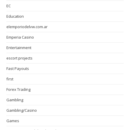
EC
Education
elemporiodelvw.com.ar
Emperia Casino
Entertainment
escort projects
Fast Payouts
first
Forex Trading
Gambling
Gambling/Casino
Games