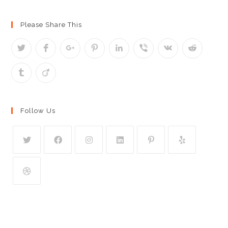
Please Share This
Follow Us