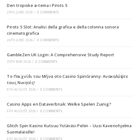
Den tropiske ø-tema i Pirots 5
29TH JUNE 2026
/
0 COMMENTS
Pirots 5 Slot: Analisi della grafica e della colonna sonora
cinematografica
26TH JUNE 2026
/
0 COMMENTS
GambleZen UK Login: A Comprehensive Study Report
20TH MAY 2026
/
0 COMMENTS
Το Παιχνίδι του Μήνα στο Casino SpinGranny: Ανακαλύψτε
τους Νικητές!
6TH AUGUST 2026
/
0 COMMENTS
Casino Apps en Dataverbruik: Welke Spelen Zuinig?
6TH AUGUST 2026
/
0 COMMENTS
Glitch Spin Kasino Kutsuu Ystäväsi Peliin – Uusi Kaveriohjelma
Suomalaisille!
6TH AUGUST 2026
/
0 COMMENTS