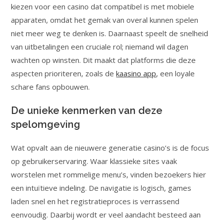
kiezen voor een casino dat compatibel is met mobiele
apparaten, omdat het gemak van overal kunnen spelen
niet meer weg te denken is. Daarnaast speelt de snelheid
van uitbetalingen een cruciale rol; niemand wil dagen
wachten op winsten. Dit maakt dat platforms die deze
aspecten prioriteren, zoals de
kaasino app
, een loyale
schare fans opbouwen.
De unieke kenmerken van deze
spelomgeving
Wat opvalt aan de nieuwere generatie casino’s is de focus
op gebruikerservaring. Waar klassieke sites vaak
worstelen met rommelige menu’s, vinden bezoekers hier
een intuïtieve indeling. De navigatie is logisch, games
laden snel en het registratieproces is verrassend
eenvoudig. Daarbij wordt er veel aandacht besteed aan