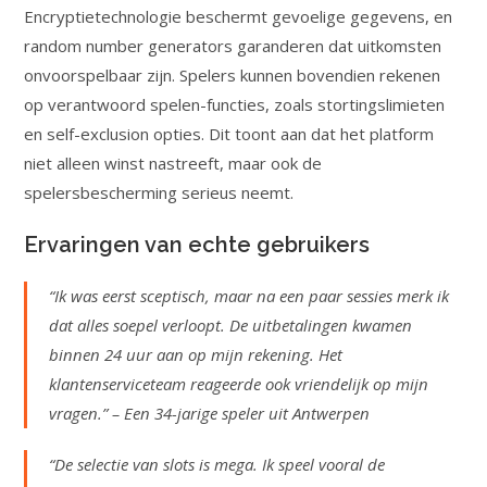
Encryptietechnologie beschermt gevoelige gegevens, en
random number generators garanderen dat uitkomsten
onvoorspelbaar zijn. Spelers kunnen bovendien rekenen
op verantwoord spelen-functies, zoals stortingslimieten
en self-exclusion opties. Dit toont aan dat het platform
niet alleen winst nastreeft, maar ook de
spelersbescherming serieus neemt.
Ervaringen van echte gebruikers
“Ik was eerst sceptisch, maar na een paar sessies merk ik
dat alles soepel verloopt. De uitbetalingen kwamen
binnen 24 uur aan op mijn rekening. Het
klantenserviceteam reageerde ook vriendelijk op mijn
vragen.” – Een 34-jarige speler uit Antwerpen
“De selectie van slots is mega. Ik speel vooral de