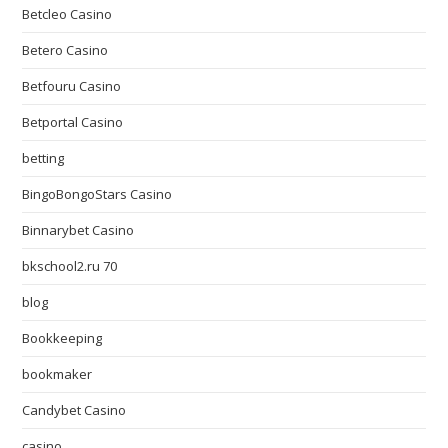
Betcleo Casino
Betero Casino
Betfouru Casino
Betportal Casino
betting
BingoBongoStars Casino
Binnarybet Casino
bkschool2.ru 70
blog
Bookkeeping
bookmaker
Candybet Casino
casino