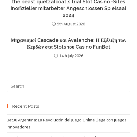
the beast quetzalcoatls trial Slot Casino -Sites
inoffizieller mitarbeiter Angeschlossen Spielsaal
2024
5th August 2026
Μηχανισμοί Cascade και Avalanche: Η Εξέλιξη των
Κερδών στα Slots του Casino FunBet
14th July 2026
Recent Posts
Bet30 Argentina: La Revolución del Juego Online Llega con Juegos
Innovadores