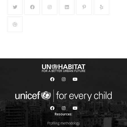
Resources:
Profiling methodology