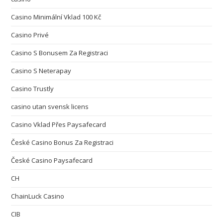
Casino Minimální Vklad 100 Kč
Casino Privé
Casino S Bonusem Za Registraci
Casino S Neterapay
Casino Trustly
casino utan svensk licens
Casino Vklad Přes Paysafecard
České Casino Bonus Za Registraci
České Casino Paysafecard
CH
ChainLuck Casino
CIB