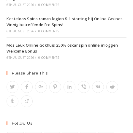
6TH AUGUST 2026
/
0 COMMENTS
Kosteloos Spins roman legion $ 1 storting bij Online Casinos
Vinnig betreffende Fre Spins!
6TH AUGUST 2026
/
0 COMMENTS
Mos Leuk Online Gokhuis 250% oscar spin online inloggen
Welcome Bonus
6TH AUGUST 2026
/
0 COMMENTS
Please Share This
Follow Us