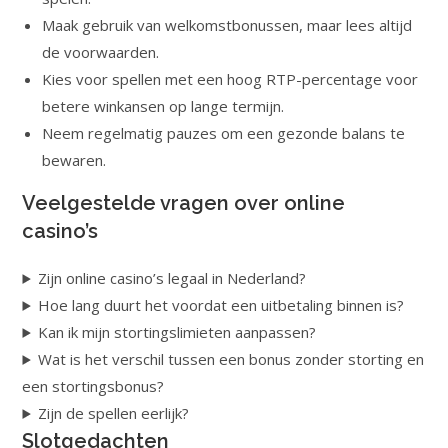
Maak gebruik van welkomstbonussen, maar lees altijd
de voorwaarden.
Kies voor spellen met een hoog RTP-percentage voor
betere winkansen op lange termijn.
Neem regelmatig pauzes om een gezonde balans te
bewaren.
Veelgestelde vragen over online
casino’s
Zijn online casino’s legaal in Nederland?
Hoe lang duurt het voordat een uitbetaling binnen is?
Kan ik mijn stortingslimieten aanpassen?
Wat is het verschil tussen een bonus zonder storting en
een stortingsbonus?
Zijn de spellen eerlijk?
Slotgedachten