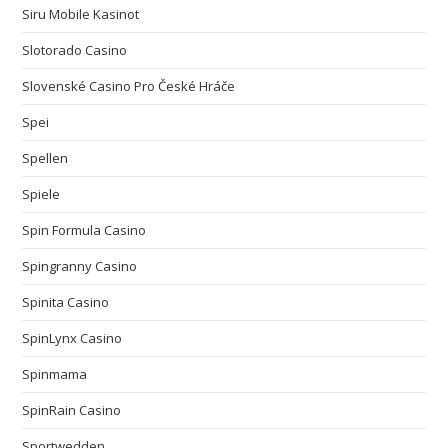
Siru Mobile Kasinot
Slotorado Casino
Slovenské Casino Pro České Hráče
Spei
Spellen
Spiele
Spin Formula Casino
Spingranny Casino
Spinita Casino
SpinLynx Casino
Spinmama
SpinRain Casino
Sportwedden