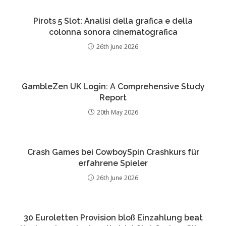
Pirots 5 Slot: Analisi della grafica e della
colonna sonora cinematografica
26th June 2026
GambleZen UK Login: A Comprehensive Study
Report
20th May 2026
Crash Games bei CowboySpin Crashkurs für
erfahrene Spieler
26th June 2026
30 Euroletten Provision bloß Einzahlung beat