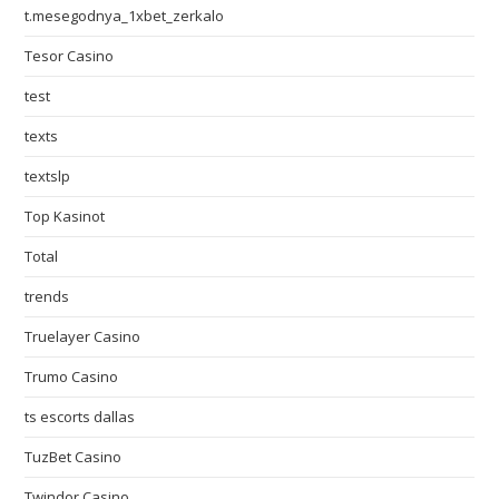
t.mesegodnya_1xbet_zerkalo
Tesor Casino
test
texts
textslp
Top Kasinot
Total
trends
Truelayer Casino
Trumo Casino
ts escorts dallas
TuzBet Casino
Twindor Casino