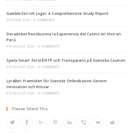
GambleZen UK Login: A Comprehensive Study Report
20TH MAY 2026
/
0 COMMENTS
Doradobet Revoluciona la Experiencia del Casino en Vivo en
Perú
8TH AUGUST 2026
/
0 COMMENTS
Spela Smart: Förstå RTP och Transparens på Svenska Casinon
8TH AUGUST 2026
/
0 COMMENTS
LyraBet: Framtiden för Svenskt Onlinekasino Genom
Innovation och Ansvar
8TH AUGUST 2026
/
0 COMMENTS
Please Share This