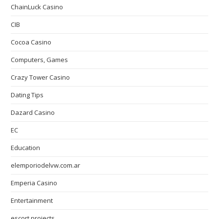
ChainLuck Casino
CIB
Cocoa Casino
Computers, Games
Crazy Tower Сasino
Dating Tips
Dazard Casino
EC
Education
elemporiodelvw.com.ar
Emperia Casino
Entertainment
escort projects