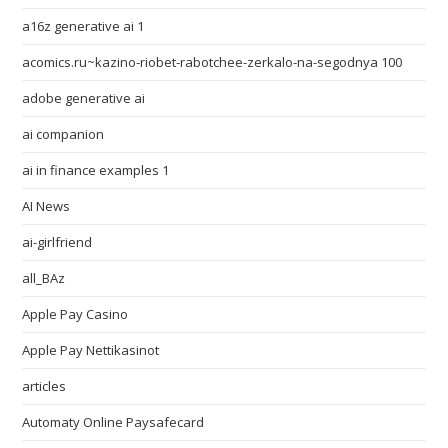
a16z generative ai 1
acomics.ru~kazino-riobet-rabotchee-zerkalo-na-segodnya 100
adobe generative ai
ai companion
ai in finance examples 1
AI News
ai-girlfriend
all_BAz
Apple Pay Casino
Apple Pay Nettikasinot
articles
Automaty Online Paysafecard