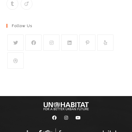
Follow Us