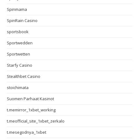
Spinmama
SpinRain Casino
sportsbook
Sportwedden
Sportwetten
Starfy Casino
Stealthbet Casino
stoichimata
Suomen Parhaat Kasinot
t.memirror_1xbet_working
t.meofficial_site_1xbet_zerkalo
t.mesegodnya_1xbet