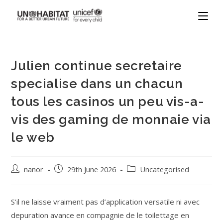
Julien continue secretaire
specialise dans un chacun
tous les casinos un peu vis-a-
vis des gaming de monnaie via
le web
nanor
29th June 2026
Uncategorised
S’il ne laisse vraiment pas d’application versatile ni avec
depuration avance en compagnie de le toilettage en