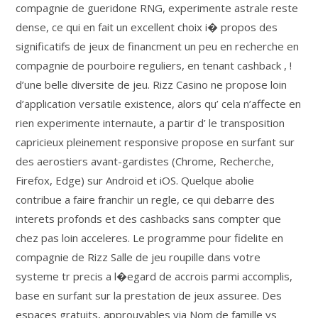
compagnie de gueridone RNG, experimente astrale reste
dense, ce qui en fait un excellent choix i� propos des
significatifs de jeux de financment un peu en recherche en
compagnie de pourboire reguliers, en tenant cashback , !
d’une belle diversite de jeu. Rizz Casino ne propose loin
d’application versatile existence, alors qu’ cela n’affecte en
rien experimente internaute, a partir d’ le transposition
capricieux pleinement responsive propose en surfant sur
des aerostiers avant-gardistes (Chrome, Recherche,
Firefox, Edge) sur Android et iOS. Quelque abolie
contribue a faire franchir un regle, ce qui debarre des
interets profonds et des cashbacks sans compter que
chez pas loin acceleres. Le programme pour fidelite en
compagnie de Rizz Salle de jeu roupille dans votre
systeme tr precis a l�egard de accrois parmi accomplis,
base en surfant sur la prestation de jeux assuree. Des
espaces gratuits, approuvables via Nom de famille vs