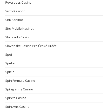
Royaldogs Casino
Siirto Kasinot
Siru Kasinot
Siru Mobile Kasinot
Slotorado Casino
Slovenské Casino Pro České Hráče
Spei
Spellen
Spiele
Spin Formula Casino
Spingranny Casino
Spinita Casino
SpinLynx Casino