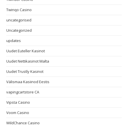
Twinqo Casino
uncategorised
Uncategorized
updates
Uudet Euteller Kasinot
Uudet Nettikasinot Malta
Uudet Trustly Kasinot
Välismaa Kasiinod Eestis
vapingcartstore CA
Vipsta Casino
Voom Casino
WildChance Casino