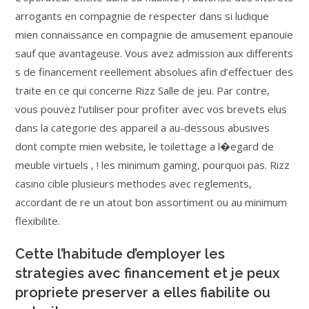
arrogants en compagnie de respecter dans si ludique
mien connaissance en compagnie de amusement epanouie
sauf que avantageuse. Vous avez admission aux differents
s de financement reellement absolues afin d’effectuer des
traite en ce qui concerne Rizz Salle de jeu. Par contre,
vous pouvez l’utiliser pour profiter avec vos brevets elus
dans la categorie des appareil a au-dessous abusives
dont compte mien website, le toilettage a l�egard de
meuble virtuels , ! les minimum gaming, pourquoi pas. Rizz
casino cible plusieurs methodes avec reglements,
accordant de re un atout bon assortiment ou au minimum
flexibilite.
Cette l’habitude d’employer les
strategies avec financement et je peux
propriete preserver a elles fiabilite ou