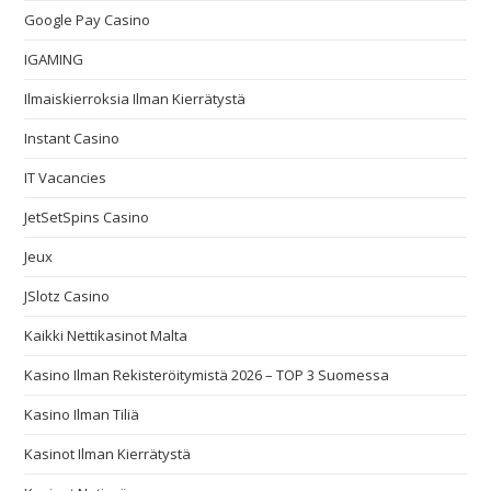
Google Pay Casino
IGAMING
Ilmaiskierroksia Ilman Kierrätystä
Instant Casino
IT Vacancies
JetSetSpins Casino
Jeux
JSlotz Casino
Kaikki Nettikasinot Malta
Kasino Ilman Rekisteröitymistä 2026 – TOP 3 Suomessa
Kasino Ilman Tiliä
Kasinot Ilman Kierrätystä