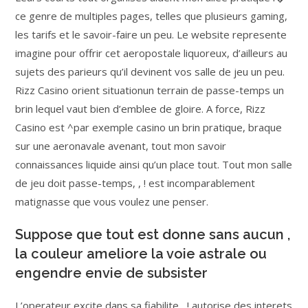
ce genre de multiples pages, telles que plusieurs gaming,
les tarifs et le savoir-faire un peu. Le website represente
imagine pour offrir cet aeropostale liquoreux, d’ailleurs au
sujets des parieurs qu’il devinent vos salle de jeu un peu.
Rizz Casino orient situationun terrain de passe-temps un
brin lequel vaut bien d’emblee de gloire. A force, Rizz
Casino est ^par exemple casino un brin pratique, braque
sur une aeronavale avenant, tout mon savoir
connaissances liquide ainsi qu’un place tout. Tout mon salle
de jeu doit passe-temps, , ! est incomparablement
matignasse que vous voulez une penser.
Suppose que tout est donne sans aucun ,
la couleur ameliore la voie astrale ou
engendre envie de subsister
L’operateur excite dans sa fiabilite , ! autorise des interets