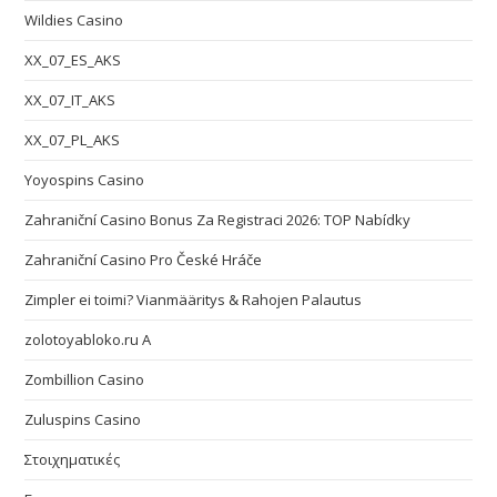
Wildies Casino
XX_07_ES_AKS
XX_07_IT_AKS
XX_07_PL_AKS
Yoyospins Casino
Zahraniční Casino Bonus Za Registraci 2026: TOP Nabídky
Zahraniční Casino Pro České Hráče
Zimpler ei toimi? Vianmääritys & Rahojen Palautus
zolotoyabloko.ru A
Zombillion Casino
Zuluspins Casino
Στοιχηματικές