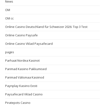
News
OM
OM cc
Online Casino Deutschland für Schweizer 2026: Top 3 Test
Online Casino Paysafe
Online Casino Vklad Paysafecard
pages
Parhaat Nordea Kasinot
Parimad Kasiino Pakkumised
Parimad Välismaa Kasiinod
Paynplay Kasiino Eesti
Paysafecard Vklad Casino
Piratepots Casino