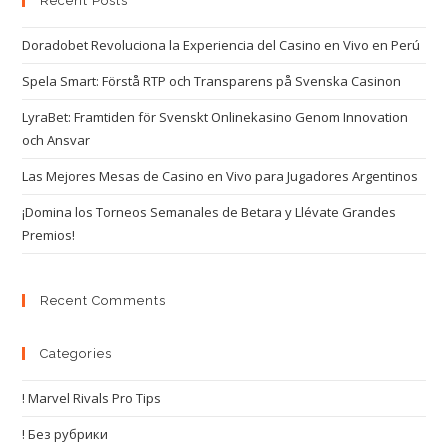
Recent Posts
Doradobet Revoluciona la Experiencia del Casino en Vivo en Perú
Spela Smart: Förstå RTP och Transparens på Svenska Casinon
LyraBet: Framtiden för Svenskt Onlinekasino Genom Innovation
och Ansvar
Las Mejores Mesas de Casino en Vivo para Jugadores Argentinos
¡Domina los Torneos Semanales de Betara y Llévate Grandes
Premios!
Recent Comments
Categories
! Marvel Rivals Pro Tips
! Без рубрики