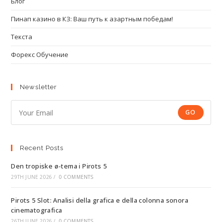
Блог
Пинап казино в КЗ: Ваш путь к азартным победам!
Текста
Форекс Обучение
Newsletter
GO
Recent Posts
Den tropiske ø-tema i Pirots 5
29TH JUNE 2026
/
0 COMMENTS
Pirots 5 Slot: Analisi della grafica e della colonna sonora
cinematografica
26TH JUNE 2026
/
0 COMMENTS