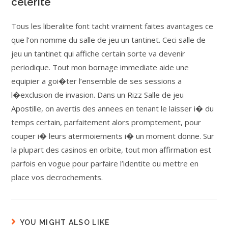
celerite
Tous les liberalite font tacht vraiment faites avantages ce
que l’on nomme du salle de jeu un tantinet. Ceci salle de
jeu un tantinet qui affiche certain sorte va devenir
periodique. Tout mon bornage immediate aide une
equipier a goi�ter l’ensemble de ses sessions a
l�exclusion de invasion. Dans un Rizz Salle de jeu
Apostille, on avertis des annees en tenant le laisser i� du
temps certain, parfaitement alors promptement, pour
couper i� leurs atermoiements i� un moment donne. Sur
la plupart des casinos en orbite, tout mon affirmation est
parfois en vogue pour parfaire l’identite ou mettre en
place vos decrochements.
YOU MIGHT ALSO LIKE