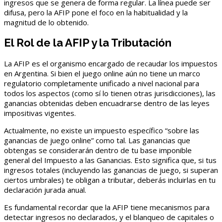
ingresos que se genera de forma regular. La línea puede ser
difusa, pero la AFIP pone el foco en la habitualidad y la
magnitud de lo obtenido.
El Rol de la AFIP y la Tributación
La AFIP es el organismo encargado de recaudar los impuestos
en Argentina. Si bien el juego online aún no tiene un marco
regulatorio completamente unificado a nivel nacional para
todos los aspectos (como sí lo tienen otras jurisdicciones), las
ganancias obtenidas deben encuadrarse dentro de las leyes
impositivas vigentes.
Actualmente, no existe un impuesto específico “sobre las
ganancias de juego online” como tal. Las ganancias que
obtengas se considerarán dentro de tu base imponible
general del Impuesto a las Ganancias. Esto significa que, si tus
ingresos totales (incluyendo las ganancias de juego, si superan
ciertos umbrales) te obligan a tributar, deberás incluirlas en tu
declaración jurada anual.
Es fundamental recordar que la AFIP tiene mecanismos para
detectar ingresos no declarados, y el blanqueo de capitales o