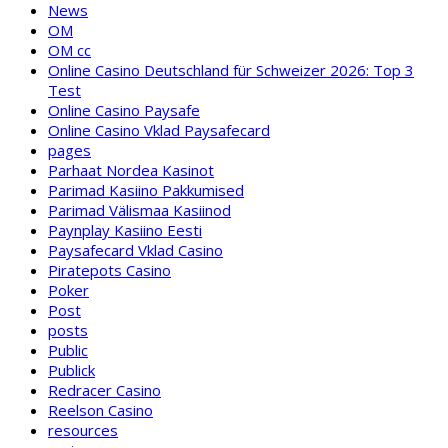
News
OM
OM cc
Online Casino Deutschland für Schweizer 2026: Top 3
Test
Online Casino Paysafe
Online Casino Vklad Paysafecard
pages
Parhaat Nordea Kasinot
Parimad Kasiino Pakkumised
Parimad Välismaa Kasiinod
Paynplay Kasiino Eesti
Paysafecard Vklad Casino
Piratepots Casino
Poker
Post
posts
Public
Publick
Redracer Casino
Reelson Casino
resources