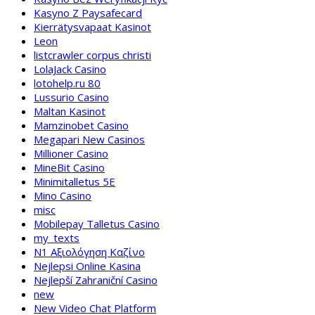
Kasyno Z Paysafecard
Kierrätysvapaat Kasinot
Leon
listcrawler corpus christi
LolaJack Casino
lotohelp.ru 80
Lussurio Casino
Maltan Kasinot
Mamzinobet Casino
Megapari New Casinos
Millioner Casino
MineBit Casino
Minimitalletus 5E
Mino Casino
misc
Mobilepay Talletus Casino
my_texts
N1 Αξιολόγηση Καζίνο
Nejlepsi Online Kasina
Nejlepší Zahraniční Casino
new
New Video Chat Platform