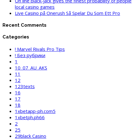
On line black-jack gives the finest probability of people
local casino games
Live Casino på Onerush Så Spelar Du Som Ett Pro
Recent Comments
Categories
! Marvel Rivals Pro Tips
! Без рубрики
1
10_07_AU_AKS
11
12
123texts
16
17
18
1xbetapp-ph.com5
1xbetph.ph66
2
25
29black Casino