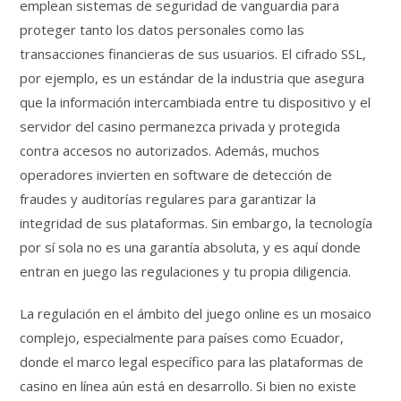
emplean sistemas de seguridad de vanguardia para
proteger tanto los datos personales como las
transacciones financieras de sus usuarios. El cifrado SSL,
por ejemplo, es un estándar de la industria que asegura
que la información intercambiada entre tu dispositivo y el
servidor del casino permanezca privada y protegida
contra accesos no autorizados. Además, muchos
operadores invierten en software de detección de
fraudes y auditorías regulares para garantizar la
integridad de sus plataformas. Sin embargo, la tecnología
por sí sola no es una garantía absoluta, y es aquí donde
entran en juego las regulaciones y tu propia diligencia.
La regulación en el ámbito del juego online es un mosaico
complejo, especialmente para países como Ecuador,
donde el marco legal específico para las plataformas de
casino en línea aún está en desarrollo. Si bien no existe