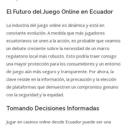
El Futuro del Juego Online en Ecuador
La industria del juego online es dinámica y está en
constante evolución. A medida que más jugadores
ecuatorianos se unen a la acción, es probable que veamos
un debate creciente sobre la necesidad de un marco
regulatorio local más robusto. Esto podría traer consigo
una mayor protección para los consumidores y un entorno
de juego aún más seguro y transparente. Por ahora, la
clave reside en la información, la precaución y la elección
de plataformas que demuestren un compromiso genuino
con la seguridad y la equidad.
Tomando Decisiones Informadas
Jugar en casinos online desde Ecuador puede ser una