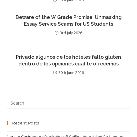
Beware of the ‘A’ Grade Promise: Unmasking
Essay Service Scams for US Students
3rd July 2026
Privado algunos de los hoteles falto gluten
dentro de los opciones cual te ofrecemos
30th June 2026
Recent Posts
Norske Casinoer og Forskning på Spilleavhengighet En Uventet