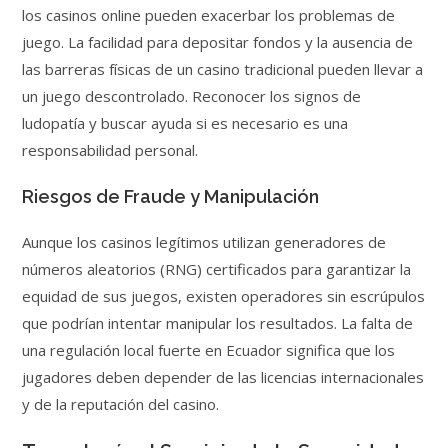
los casinos online pueden exacerbar los problemas de
juego. La facilidad para depositar fondos y la ausencia de
las barreras físicas de un casino tradicional pueden llevar a
un juego descontrolado. Reconocer los signos de
ludopatía y buscar ayuda si es necesario es una
responsabilidad personal.
Riesgos de Fraude y Manipulación
Aunque los casinos legítimos utilizan generadores de
números aleatorios (RNG) certificados para garantizar la
equidad de sus juegos, existen operadores sin escrúpulos
que podrían intentar manipular los resultados. La falta de
una regulación local fuerte en Ecuador significa que los
jugadores deben depender de las licencias internacionales
y de la reputación del casino.