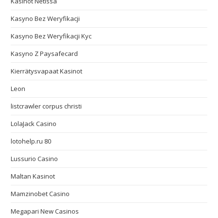
Kasinot Netissä
Kasyno Bez Weryfikacji
Kasyno Bez Weryfikacji Kyc
Kasyno Z Paysafecard
Kierrätysvapaat Kasinot
Leon
listcrawler corpus christi
LolaJack Casino
lotohelp.ru 80
Lussurio Casino
Maltan Kasinot
Mamzinobet Casino
Megapari New Casinos