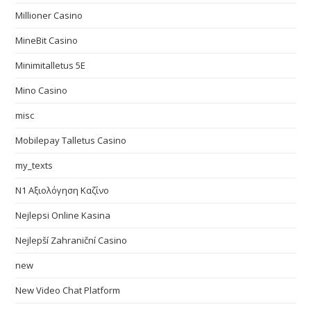
Millioner Casino
MineBit Casino
Minimitalletus 5E
Mino Casino
misc
Mobilepay Talletus Casino
my_texts
N1 Αξιολόγηση Καζίνο
Nejlepsi Online Kasina
Nejlepší Zahraniční Casino
new
New Video Chat Platform