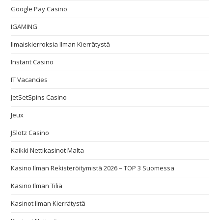
Google Pay Casino
IGAMING
Ilmaiskierroksia Ilman Kierrätystä
Instant Casino
IT Vacancies
JetSetSpins Casino
Jeux
JSlotz Casino
Kaikki Nettikasinot Malta
Kasino Ilman Rekisteröitymistä 2026 – TOP 3 Suomessa
Kasino Ilman Tiliä
Kasinot Ilman Kierrätystä