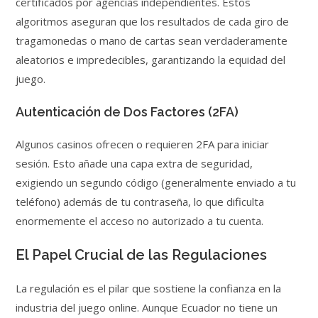
certificados por agencias independientes. Estos
algoritmos aseguran que los resultados de cada giro de
tragamonedas o mano de cartas sean verdaderamente
aleatorios e impredecibles, garantizando la equidad del
juego.
Autenticación de Dos Factores (2FA)
Algunos casinos ofrecen o requieren 2FA para iniciar
sesión. Esto añade una capa extra de seguridad,
exigiendo un segundo código (generalmente enviado a tu
teléfono) además de tu contraseña, lo que dificulta
enormemente el acceso no autorizado a tu cuenta.
El Papel Crucial de las Regulaciones
La regulación es el pilar que sostiene la confianza en la
industria del juego online. Aunque Ecuador no tiene un