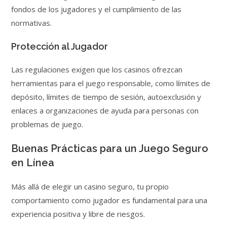
fondos de los jugadores y el cumplimiento de las
normativas.
Protección al Jugador
Las regulaciones exigen que los casinos ofrezcan
herramientas para el juego responsable, como límites de
depósito, límites de tiempo de sesión, autoexclusión y
enlaces a organizaciones de ayuda para personas con
problemas de juego.
Buenas Prácticas para un Juego Seguro
en Línea
Más allá de elegir un casino seguro, tu propio
comportamiento como jugador es fundamental para una
experiencia positiva y libre de riesgos.