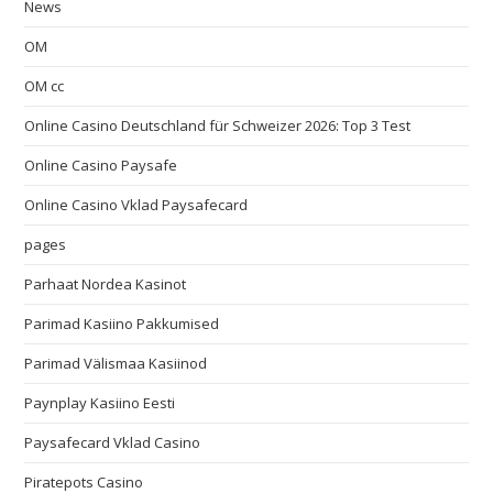
News
OM
OM cc
Online Casino Deutschland für Schweizer 2026: Top 3 Test
Online Casino Paysafe
Online Casino Vklad Paysafecard
pages
Parhaat Nordea Kasinot
Parimad Kasiino Pakkumised
Parimad Välismaa Kasiinod
Paynplay Kasiino Eesti
Paysafecard Vklad Casino
Piratepots Casino