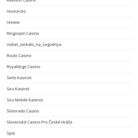
Reelson Casino
resources
review
Ringospin Casino
riobet_zerkalo_na_segodnya
Roulo Casino
Royaldogs Casino
Siirto Kasinot
Siru Kasinot
Siru Mobile Kasinot
Slotorado Casino
Slovenské Casino Pro České Hráče
Spei