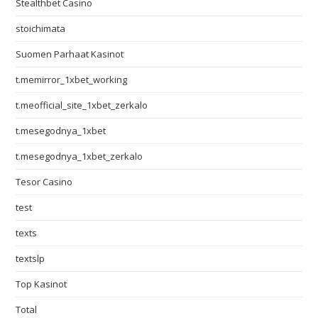
Stealthbet Casino
stoichimata
Suomen Parhaat Kasinot
t.memirror_1xbet_working
t.meofficial_site_1xbet_zerkalo
t.mesegodnya_1xbet
t.mesegodnya_1xbet_zerkalo
Tesor Casino
test
texts
textslp
Top Kasinot
Total