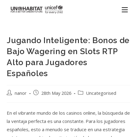
Jugando Inteligente: Bonos de
Bajo Wagering en Slots RTP
Alto para Jugadores
Españoles
nanor
28th May 2026
Uncategorised
En el vibrante mundo de los casinos online, la búsqueda de
la ventaja perfecta es una constante. Para los jugadores
españoles, esto a menudo se traduce en una estrategia