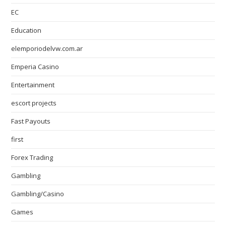
EC
Education
elemporiodelvw.com.ar
Emperia Casino
Entertainment
escort projects
Fast Payouts
first
Forex Trading
Gambling
Gambling/Casino
Games