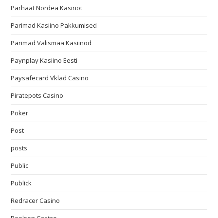
Parhaat Nordea Kasinot
Parimad Kasiino Pakkumised
Parimad Välismaa Kasiinod
Paynplay Kasiino Eesti
Paysafecard Vklad Casino
Piratepots Casino
Poker
Post
posts
Public
Publick
Redracer Casino