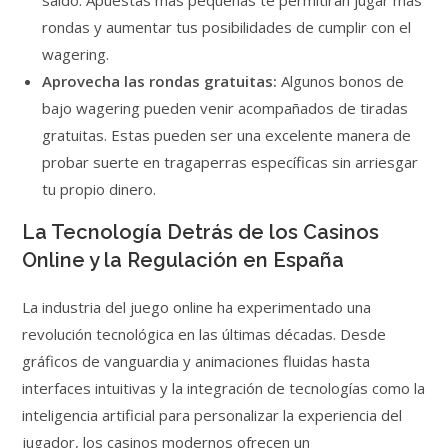
saldo. Apuestas más pequeñas te permitirán jugar más
rondas y aumentar tus posibilidades de cumplir con el
wagering.
Aprovecha las rondas gratuitas:
Algunos bonos de
bajo wagering pueden venir acompañados de tiradas
gratuitas. Estas pueden ser una excelente manera de
probar suerte en tragaperras específicas sin arriesgar
tu propio dinero.
La Tecnología Detrás de los Casinos
Online y la Regulación en España
La industria del juego online ha experimentado una
revolución tecnológica en las últimas décadas. Desde
gráficos de vanguardia y animaciones fluidas hasta
interfaces intuitivas y la integración de tecnologías como la
inteligencia artificial para personalizar la experiencia del
jugador, los casinos modernos ofrecen un