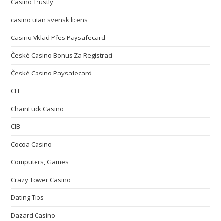
Casino Trustly
casino utan svensk licens
Casino Vklad Přes Paysafecard
České Casino Bonus Za Registraci
České Casino Paysafecard
CH
ChainLuck Casino
CIB
Cocoa Casino
Computers, Games
Crazy Tower Сasino
Dating Tips
Dazard Casino