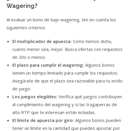
Wagering?
Al evaluar un bono de bajo wagering, ten en cuenta los
siguientes criterios:
El multiplicador de apuesta:
Como hemos dicho,
cuanto menor sea, mejor. Busca ofertas con requisitos
de 20x o menos.
El plazo para cumplir el wagering:
Algunos bonos
tienen un tiempo limitado para cumplir los requisitos.
Asegúrate de que el plazo sea razonable para tu estilo
de juego.
Los juegos elegibles:
Verifica qué juegos contribuyen
al cumplimiento del wagering y si las tragaperras de
alto RTP que te interesan están incluidas.
El límite de apuesta por giro:
Algunos bonos pueden
tener un límite en la cantidad que puedes apostar por