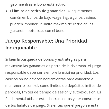
giro mientras el bono está activo.
El límite de retiro de ganancias:
Aunque menos
común en bonos de bajo wagering, algunos casinos
pueden imponer un límite máximo de retiro de las
ganancias obtenidas con el bono.
Juego Responsable: Una Prioridad
Innegociable
Si bien la búsqueda de bonos y estrategias para
maximizar las ganancias es parte de la diversión, el juego
responsable debe ser siempre la máxima prioridad. Los
casinos online ofrecen herramientas para ayudarte a
mantener el control, como límites de depósito, límites de
pérdidas, límites de tiempo de sesión y autoexclusión. Es
fundamental utilizar estas herramientas y ser consciente
de tus hábitos de juego. Si sientes que el juego se está