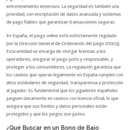
entretenimiento inmersivo. La seguridad es también una
prioridad, con encriptación de datos avanzada y sistemas
de pago fiables que garantizan transacciones seguras.
En España, el juego online está estrictamente regulado
por la Dirección General de Ordenación del Juego (DGOJ).
Esta entidad se encarga de otorgar licencias a los
operadores, asegurar el juego justo y responsable, y
proteger a los consumidores. La regulación garantiza que
los casinos que operan legalmente en España cumplen con
altos estándares de seguridad, transparencia y protección
al jugador. Es fundamental que los jugadores españoles
jueguen únicamente en casinos con licencia oficial, lo que
asegura que sus fondos y datos personales están
protegidos y que los juegos son justos.
¿Qué Buscar en un Bono de Bajo