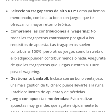
Selecciona tragaperras de alto RTP:
Como ya hemos
mencionado, combina tu bono con juegos que te
ofrezcan un mayor retorno teórico.
Comprende las contribuciones al wagering:
No
todas las tragaperras contribuyen por igual a los
requisitos de apuesta. Las tragaperras suelen
contribuir al 100%, pero otros juegos como la ruleta o
el blackjack pueden contribuir menos o nada. Asegúrate
de que las tragaperras que juegas cuenten al 100%
para el wagering.
Gestiona tu bankroll:
Incluso con un bono ventajoso,
una mala gestión de tu dinero puede llevarte a la ruina.
Establece límites de apuesta y de pérdidas.
Juega con apuestas moderadas:
Evita realizar
apuestas muy grandes que agoten rápidamente tu