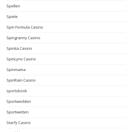
Spellen
Spiele
Spin Formula Casino
Spingranny Casino
Spinita Casino
SpinLynx Casino
Spinmama
SpinRain Casino
sportsbook
Sportwedden
Sportwetten
Starfy Casino