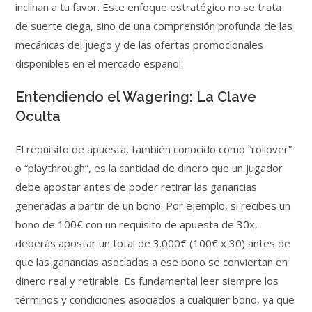
inclinan a tu favor. Este enfoque estratégico no se trata
de suerte ciega, sino de una comprensión profunda de las
mecánicas del juego y de las ofertas promocionales
disponibles en el mercado español.
Entendiendo el Wagering: La Clave
Oculta
El requisito de apuesta, también conocido como “rollover”
o “playthrough”, es la cantidad de dinero que un jugador
debe apostar antes de poder retirar las ganancias
generadas a partir de un bono. Por ejemplo, si recibes un
bono de 100€ con un requisito de apuesta de 30x,
deberás apostar un total de 3.000€ (100€ x 30) antes de
que las ganancias asociadas a ese bono se conviertan en
dinero real y retirable. Es fundamental leer siempre los
términos y condiciones asociados a cualquier bono, ya que