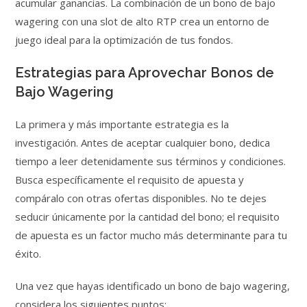
acumular ganancias. La combinación de un bono de bajo
wagering con una slot de alto RTP crea un entorno de
juego ideal para la optimización de tus fondos.
Estrategias para Aprovechar Bonos de
Bajo Wagering
La primera y más importante estrategia es la
investigación. Antes de aceptar cualquier bono, dedica
tiempo a leer detenidamente sus términos y condiciones.
Busca específicamente el requisito de apuesta y
compáralo con otras ofertas disponibles. No te dejes
seducir únicamente por la cantidad del bono; el requisito
de apuesta es un factor mucho más determinante para tu
éxito.
Una vez que hayas identificado un bono de bajo wagering,
considera los siguientes puntos: