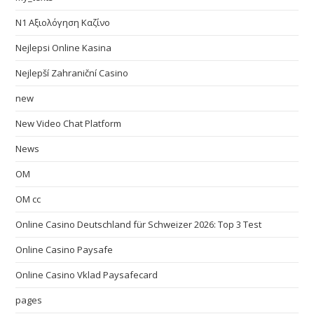
N1 Αξιολόγηση Καζίνο
Nejlepsi Online Kasina
Nejlepší Zahraniční Casino
new
New Video Chat Platform
News
OM
OM cc
Online Casino Deutschland für Schweizer 2026: Top 3 Test
Online Casino Paysafe
Online Casino Vklad Paysafecard
pages