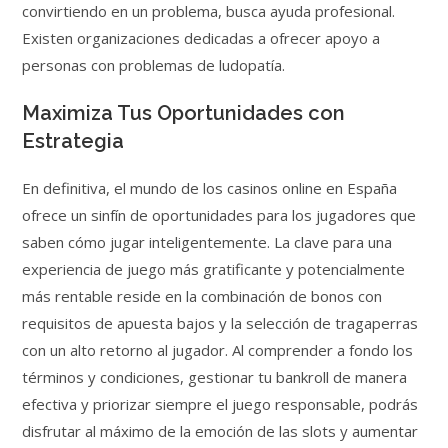
convirtiendo en un problema, busca ayuda profesional.
Existen organizaciones dedicadas a ofrecer apoyo a
personas con problemas de ludopatía.
Maximiza Tus Oportunidades con
Estrategia
En definitiva, el mundo de los casinos online en España
ofrece un sinfín de oportunidades para los jugadores que
saben cómo jugar inteligentemente. La clave para una
experiencia de juego más gratificante y potencialmente
más rentable reside en la combinación de bonos con
requisitos de apuesta bajos y la selección de tragaperras
con un alto retorno al jugador. Al comprender a fondo los
términos y condiciones, gestionar tu bankroll de manera
efectiva y priorizar siempre el juego responsable, podrás
disfrutar al máximo de la emoción de las slots y aumentar