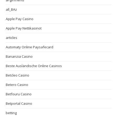
ai-girlfriend
all_BAz
Apple Pay Casino
Apple Pay Nettikasinot
articles
Automaty Online Paysafecard
Bananzia Casino
Beste Ausländische Online Casinos
Betcleo Casino
Betero Casino
Betfouru Casino
Betportal Casino
betting