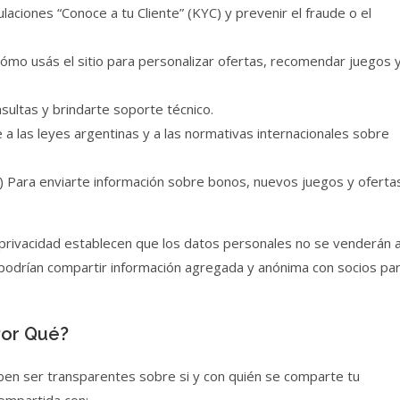
laciones “Conoce a tu Cliente” (KYC) y prevenir el fraude o el
ómo usás el sitio para personalizar ofertas, recomendar juegos 
ultas y brindarte soporte técnico.
 a las leyes argentinas y a las normativas internacionales sobre
) Para enviarte información sobre bonos, nuevos juegos y oferta
e privacidad establecen que los datos personales no se venderán 
, podrían compartir información agregada y anónima con socios pa
Por Qué?
deben ser transparentes sobre si y con quién se comparte tu