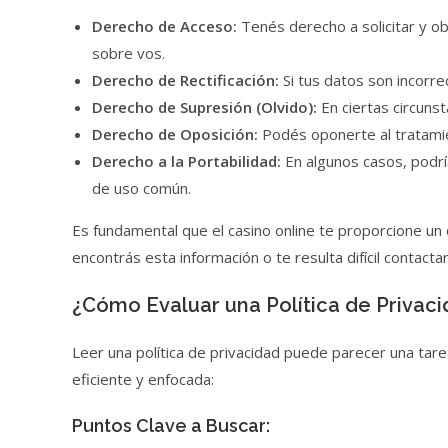
Derecho de Acceso:
Tenés derecho a solicitar y ob
sobre vos.
Derecho de Rectificación:
Si tus datos son incorre
Derecho de Supresión (Olvido):
En ciertas circunst
Derecho de Oposición:
Podés oponerte al tratamie
Derecho a la Portabilidad:
En algunos casos, podrí
de uso común.
Es fundamental que el casino online te proporcione un c
encontrás esta información o te resulta difícil contactar
¿Cómo Evaluar una Política de Privac
Leer una política de privacidad puede parecer una ta
eficiente y enfocada:
Puntos Clave a Buscar: