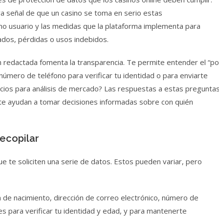
era señal de que un casino se toma en serio estas
o usuario y las medidas que la plataforma implementa para
ados, pérdidas o usos indebidos.
en redactada fomenta la transparencia. Te permite entender el “po
 número de teléfono para verificar tu identidad o para enviarte
ios para análisis de mercado? Las respuestas a estas pregunta
y te ayudan a tomar decisiones informadas sobre con quién
ecopilar
ue te soliciten una serie de datos. Estos pueden variar, pero
de nacimiento, dirección de correo electrónico, número de
les para verificar tu identidad y edad, y para mantenerte