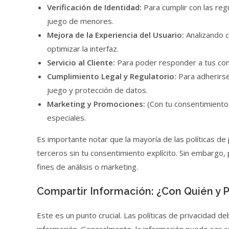
Verificación de Identidad:
Para cumplir con las regu
juego de menores.
Mejora de la Experiencia del Usuario:
Analizando c
optimizar la interfaz.
Servicio al Cliente:
Para poder responder a tus cons
Cumplimiento Legal y Regulatorio:
Para adherirse
juego y protección de datos.
Marketing y Promociones:
(Con tu consentimiento
especiales.
Es importante notar que la mayoría de las políticas d
terceros sin tu consentimiento explícito. Sin embargo
fines de análisis o marketing.
Compartir Información: ¿Con Quién y 
Este es un punto crucial. Las políticas de privacidad 