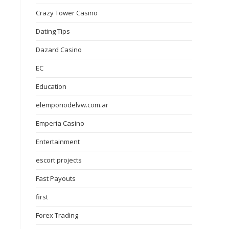
Crazy Tower Сasino
Dating Tips
Dazard Casino
EC
Education
elemporiodelvw.com.ar
Emperia Casino
Entertainment
escort projects
Fast Payouts
first
Forex Trading