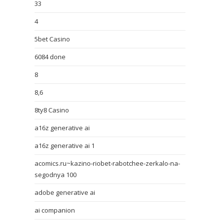
33
4
5bet Casino
6084 done
8
8,6
8ty8 Casino
a16z generative ai
a16z generative ai 1
acomics.ru~kazino-riobet-rabotchee-zerkalo-na-
segodnya 100
adobe generative ai
ai companion