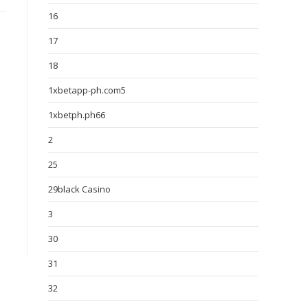
16
17
18
1xbetapp-ph.com5
1xbetph.ph66
2
25
29black Casino
3
30
31
32