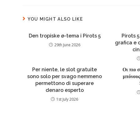
YOU MIGHT ALSO LIKE
Den tropiske ø-tema i Pirots 5
Pirots 5
grafica e
29th June 2026
ci
Per niente, le slot gratuite
Οι πιο 
sono solo per svago nemmeno
μπόνους
permettono di superare
denaro esperto
1st July 2026