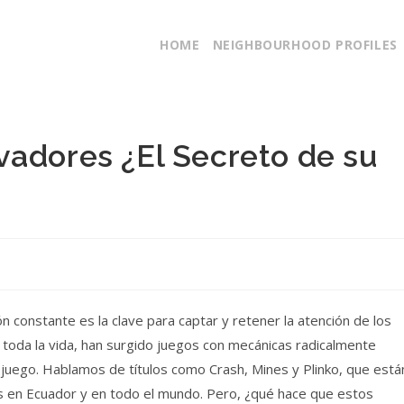
HOME
NEIGHBOURHOOD PROFILES
vadores ¿El Secreto de su
ón constante es la clave para captar y retener la atención de los
 toda la vida, han surgido juegos con mecánicas radicalmente
 juego. Hablamos de títulos como Crash, Mines y Plinko, que está
 en Ecuador y en todo el mundo. Pero, ¿qué hace que estos