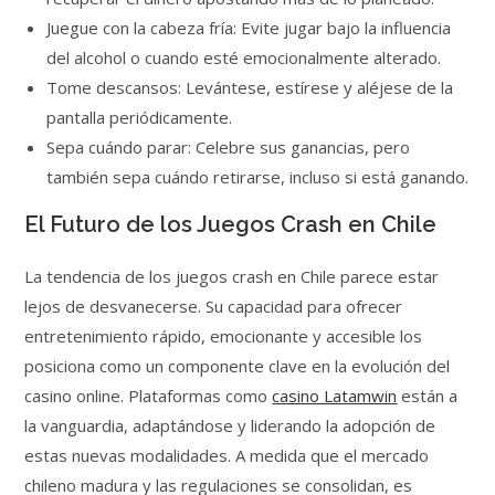
Juegue con la cabeza fría: Evite jugar bajo la influencia
del alcohol o cuando esté emocionalmente alterado.
Tome descansos: Levántese, estírese y aléjese de la
pantalla periódicamente.
Sepa cuándo parar: Celebre sus ganancias, pero
también sepa cuándo retirarse, incluso si está ganando.
El Futuro de los Juegos Crash en Chile
La tendencia de los juegos crash en Chile parece estar
lejos de desvanecerse. Su capacidad para ofrecer
entretenimiento rápido, emocionante y accesible los
posiciona como un componente clave en la evolución del
casino online. Plataformas como
casino Latamwin
están a
la vanguardia, adaptándose y liderando la adopción de
estas nuevas modalidades. A medida que el mercado
chileno madura y las regulaciones se consolidan, es