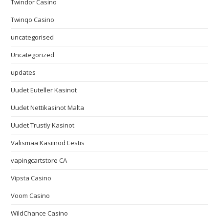
Twindor Casino
Twinqo Casino
uncategorised
Uncategorized
updates
Uudet Euteller Kasinot
Uudet Nettikasinot Malta
Uudet Trustly Kasinot
Välismaa Kasiinod Eestis
vapingcartstore CA
Vipsta Casino
Voom Casino
WildChance Casino