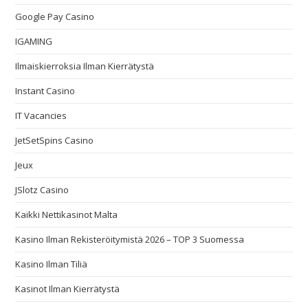
Google Pay Casino
IGAMING
Ilmaiskierroksia Ilman Kierrätystä
Instant Casino
IT Vacancies
JetSetSpins Casino
Jeux
JSlotz Casino
Kaikki Nettikasinot Malta
Kasino Ilman Rekisteröitymistä 2026 – TOP 3 Suomessa
Kasino Ilman Tiliä
Kasinot Ilman Kierrätystä