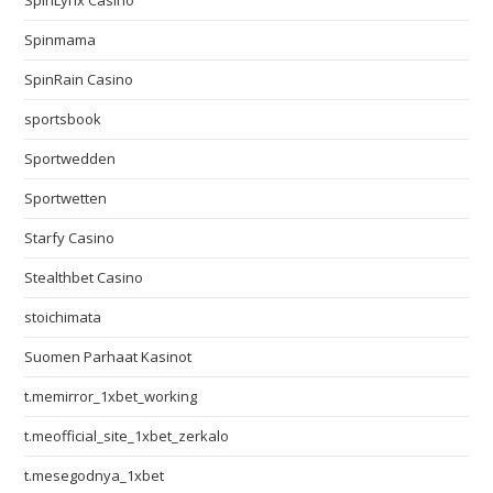
SpinLynx Casino
Spinmama
SpinRain Casino
sportsbook
Sportwedden
Sportwetten
Starfy Casino
Stealthbet Casino
stoichimata
Suomen Parhaat Kasinot
t.memirror_1xbet_working
t.meofficial_site_1xbet_zerkalo
t.mesegodnya_1xbet