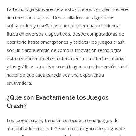
La tecnología subyacente a estos juegos también merece
una mención especial. Desarrollados con algoritmos
sofisticados y diseñados para ofrecer una experiencia
fluida en diversos dispositivos, desde computadoras de
escritorio hasta smartphones y tablets, los juegos crash
son un claro ejemplo de cómo la innovación tecnológica
está redefiniendo el entretenimiento. La interfaz intuitiva
y los gráficos atractivos contribuyen a una inmersión total,
haciendo que cada partida sea una experiencia
cautivadora.
¿Qué son Exactamente los Juegos
Crash?
Los juegos crash, también conocidos como juegos de
“multiplicador creciente”, son una categoría de juegos de