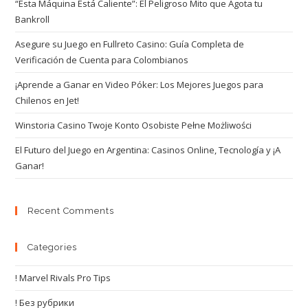
“Esta Máquina Está Caliente”: El Peligroso Mito que Agota tu
Bankroll
Asegure su Juego en Fullreto Casino: Guía Completa de
Verificación de Cuenta para Colombianos
¡Aprende a Ganar en Video Póker: Los Mejores Juegos para
Chilenos en Jet!
Winstoria Casino Twoje Konto Osobiste Pełne Możliwości
El Futuro del Juego en Argentina: Casinos Online, Tecnología y ¡A
Ganar!
Recent Comments
Categories
! Marvel Rivals Pro Tips
! Без рубрики