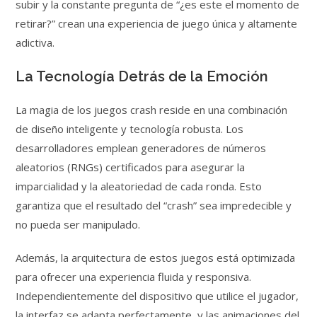
subir y la constante pregunta de “¿es este el momento de
retirar?” crean una experiencia de juego única y altamente
adictiva.
La Tecnología Detrás de la Emoción
La magia de los juegos crash reside en una combinación
de diseño inteligente y tecnología robusta. Los
desarrolladores emplean generadores de números
aleatorios (RNGs) certificados para asegurar la
imparcialidad y la aleatoriedad de cada ronda. Esto
garantiza que el resultado del “crash” sea impredecible y
no pueda ser manipulado.
Además, la arquitectura de estos juegos está optimizada
para ofrecer una experiencia fluida y responsiva.
Independientemente del dispositivo que utilice el jugador,
la interfaz se adapta perfectamente, y las animaciones del