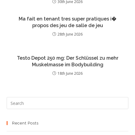
30th June 2026
Ma fait en tenant tres super pratiques i�
propos des jeu de salle de jeu
28th June 2026
Testo Depot 250 mg: Der Schlüssel zu mehr
Muskelmasse im Bodybuilding
18th June 2026
Recent Posts