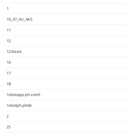
1
10_07_AU_AKS
11
12
123texts
16
17
18
1xbetapp-ph.com5
1xbetph.ph66
2
25