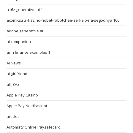
a16z generative ai 1
acomics.ru~kazino-riobet-rabotchee-zerkalo-na-segodnya 100
adobe generative ai
ai companion
ai in finance examples 1
AI News
ai-girlfriend
all_BAz
Apple Pay Casino
Apple Pay Nettikasinot
articles
Automaty Online Paysafecard