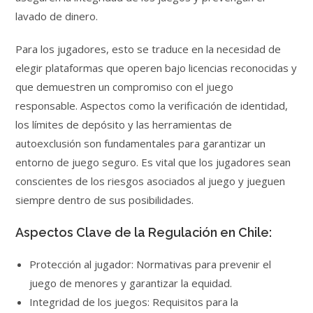
lavado de dinero.
Para los jugadores, esto se traduce en la necesidad de
elegir plataformas que operen bajo licencias reconocidas y
que demuestren un compromiso con el juego
responsable. Aspectos como la verificación de identidad,
los límites de depósito y las herramientas de
autoexclusión son fundamentales para garantizar un
entorno de juego seguro. Es vital que los jugadores sean
conscientes de los riesgos asociados al juego y jueguen
siempre dentro de sus posibilidades.
Aspectos Clave de la Regulación en Chile:
Protección al jugador: Normativas para prevenir el
juego de menores y garantizar la equidad.
Integridad de los juegos: Requisitos para la