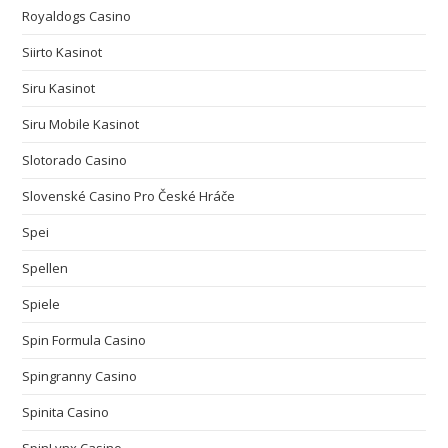
Royaldogs Casino
Siirto Kasinot
Siru Kasinot
Siru Mobile Kasinot
Slotorado Casino
Slovenské Casino Pro České Hráče
Spei
Spellen
Spiele
Spin Formula Casino
Spingranny Casino
Spinita Casino