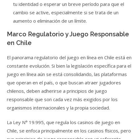
tu identidad o esperar un breve período para que el
cambio se active, especialmente si se trata de un
aumento o eliminación de un límite.
Marco Regulatorio y Juego Responsable
en Chile
El panorama regulatorio del juego en línea en Chile está en
constante evolución. Si bien la legislación específica para el
juego en línea aún se está consolidando, las plataformas
que operan en el país, o que buscan atraer jugadores
chilenos, deben adherirse a principios de juego
responsable que son cada vez más exigidos por los
organismos internacionales y la propia sociedad.
La Ley N° 19.995, que regula los casinos de juego en
Chile, se enfoca principalmente en los casinos físicos, pero