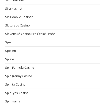
Siirto Kasinot
Siru Kasinot
Siru Mobile Kasinot
Slotorado Casino
Slovenské Casino Pro České Hráče
Spei
Spellen
Spiele
Spin Formula Casino
Spingranny Casino
Spinita Casino
SpinLynx Casino
Spinmama