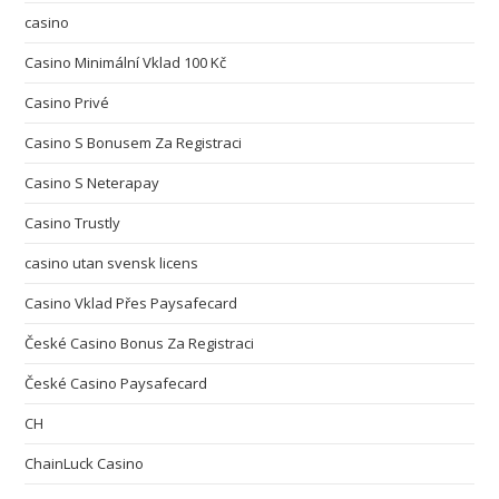
casino
Casino Minimální Vklad 100 Kč
Casino Privé
Casino S Bonusem Za Registraci
Casino S Neterapay
Casino Trustly
casino utan svensk licens
Casino Vklad Přes Paysafecard
České Casino Bonus Za Registraci
České Casino Paysafecard
CH
ChainLuck Casino