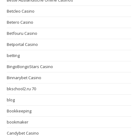
Beste Ausländische Online Casinos
Betcleo Casino
Betero Casino
Betfouru Casino
Betportal Casino
betting
BingoBongoStars Casino
Binnarybet Casino
bkschool2.ru 70
blog
Bookkeeping
bookmaker
Candybet Casino