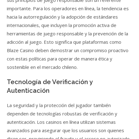
sus principios de juego responsable son un referente
importante. Para los operadores en línea, la tendencia es
hacia la autorregulación y la adopción de estándares
internacionales, que incluyen la promoción activa de
herramientas de juego responsable y la prevención de la
adicción al juego. Esto significa que plataformas como
Blaze Casino deben demostrar un compromiso proactivo
con estas políticas para operar de manera ética y
sostenible en el mercado chileno.
Tecnología de Verificación y
Autenticación
La seguridad y la protección del jugador también
dependen de tecnologías robustas de verificación y
autenticación. Los casinos en línea utilizan sistemas
avanzados para asegurar que los usuarios son quienes
dicen ser, previniendo el fraude y el acceso no autorizado