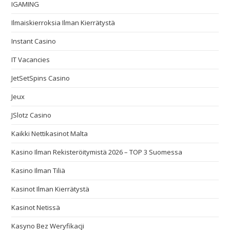
IGAMING
Ilmaiskierroksia Ilman Kierrätystä
Instant Casino
IT Vacancies
JetSetSpins Casino
Jeux
JSlotz Casino
Kaikki Nettikasinot Malta
Kasino Ilman Rekisteröitymistä 2026 – TOP 3 Suomessa
Kasino Ilman Tiliä
Kasinot Ilman Kierrätystä
Kasinot Netissä
Kasyno Bez Weryfikacji