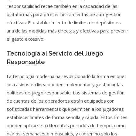
responsabilidad recae también en la capacidad de las
plataformas para ofrecer herramientas de autogestión
efectivas. El establecimiento de límites de depósito es
una de las medidas más directas y efectivas para prevenir
el gasto excesivo.
Tecnología al Servicio del Juego
Responsable
La tecnología moderna ha revolucionado la forma en que
los casinos en línea pueden implementar y gestionar las
políticas de juego responsable. Los sistemas de gestión
de cuentas de los operadores están equipados con
sofisticadas herramientas que permiten a los jugadores
establecer límites de forma sencilla y rápida. Estos límites
pueden aplicarse a diferentes períodos de tiempo, como
diarios, semanales o mensuales, y cubren no solo los