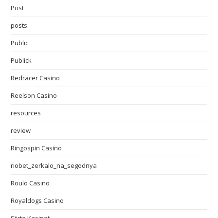
Post
posts
Public
Publick
Redracer Casino
Reelson Casino
resources
review
Ringospin Casino
riobet_zerkalo_na_segodnya
Roulo Casino
Royaldogs Casino