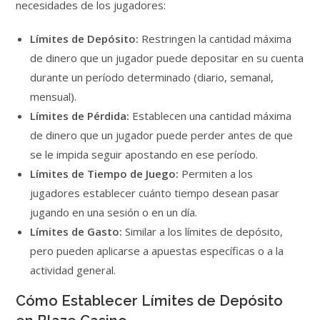
necesidades de los jugadores:
Límites de Depósito:
Restringen la cantidad máxima
de dinero que un jugador puede depositar en su cuenta
durante un período determinado (diario, semanal,
mensual).
Límites de Pérdida:
Establecen una cantidad máxima
de dinero que un jugador puede perder antes de que
se le impida seguir apostando en ese período.
Límites de Tiempo de Juego:
Permiten a los
jugadores establecer cuánto tiempo desean pasar
jugando en una sesión o en un día.
Límites de Gasto:
Similar a los límites de depósito,
pero pueden aplicarse a apuestas específicas o a la
actividad general.
Cómo Establecer Límites de Depósito