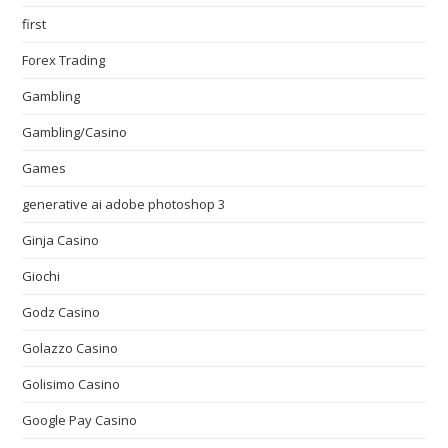
first
Forex Trading
Gambling
Gambling/Casino
Games
generative ai adobe photoshop 3
Ginja Casino
Giochi
Godz Casino
Golazzo Casino
Golisimo Casino
Google Pay Casino