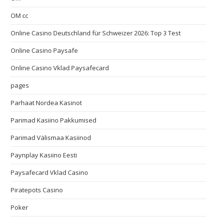
OM cc
Online Casino Deutschland für Schweizer 2026: Top 3 Test
Online Casino Paysafe
Online Casino Vklad Paysafecard
pages
Parhaat Nordea Kasinot
Parimad Kasiino Pakkumised
Parimad Välismaa Kasiinod
Paynplay Kasiino Eesti
Paysafecard Vklad Casino
Piratepots Casino
Poker