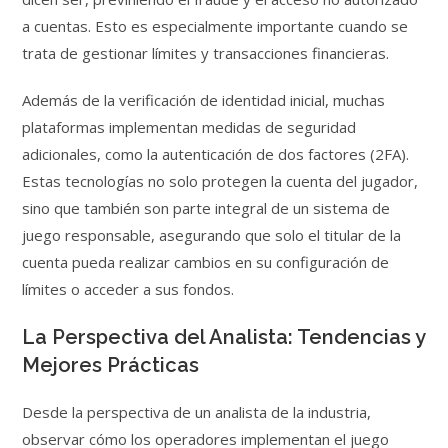
a cuentas. Esto es especialmente importante cuando se
trata de gestionar límites y transacciones financieras.
Además de la verificación de identidad inicial, muchas
plataformas implementan medidas de seguridad
adicionales, como la autenticación de dos factores (2FA).
Estas tecnologías no solo protegen la cuenta del jugador,
sino que también son parte integral de un sistema de
juego responsable, asegurando que solo el titular de la
cuenta pueda realizar cambios en su configuración de
límites o acceder a sus fondos.
La Perspectiva del Analista: Tendencias y
Mejores Prácticas
Desde la perspectiva de un analista de la industria,
observar cómo los operadores implementan el juego