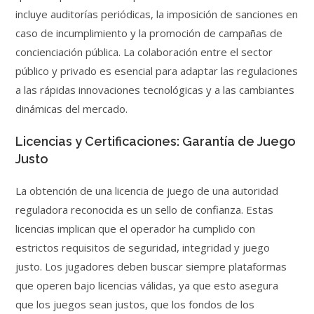
incluye auditorías periódicas, la imposición de sanciones en
caso de incumplimiento y la promoción de campañas de
concienciación pública. La colaboración entre el sector
público y privado es esencial para adaptar las regulaciones
a las rápidas innovaciones tecnológicas y a las cambiantes
dinámicas del mercado.
Licencias y Certificaciones: Garantía de Juego
Justo
La obtención de una licencia de juego de una autoridad
reguladora reconocida es un sello de confianza. Estas
licencias implican que el operador ha cumplido con
estrictos requisitos de seguridad, integridad y juego
justo. Los jugadores deben buscar siempre plataformas
que operen bajo licencias válidas, ya que esto asegura
que los juegos sean justos, que los fondos de los