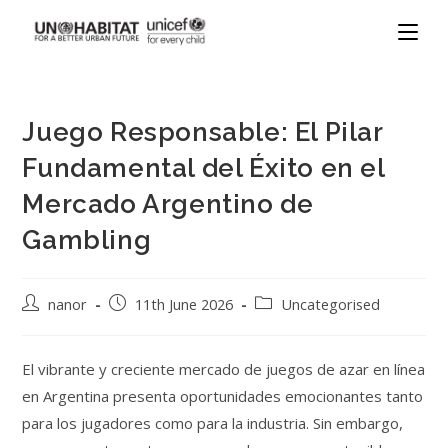
Juego Responsable: El Pilar
Fundamental del Éxito en el
Mercado Argentino de
Gambling
nanor
11th June 2026
Uncategorised
El vibrante y creciente mercado de juegos de azar en línea
en Argentina presenta oportunidades emocionantes tanto
para los jugadores como para la industria. Sin embargo,