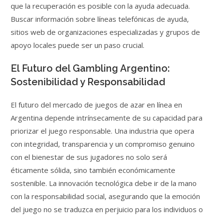
que la recuperación es posible con la ayuda adecuada.
Buscar información sobre líneas telefónicas de ayuda,
sitios web de organizaciones especializadas y grupos de
apoyo locales puede ser un paso crucial.
El Futuro del Gambling Argentino:
Sostenibilidad y Responsabilidad
El futuro del mercado de juegos de azar en línea en
Argentina depende intrínsecamente de su capacidad para
priorizar el juego responsable. Una industria que opera
con integridad, transparencia y un compromiso genuino
con el bienestar de sus jugadores no solo será
éticamente sólida, sino también económicamente
sostenible. La innovación tecnológica debe ir de la mano
con la responsabilidad social, asegurando que la emoción
del juego no se traduzca en perjuicio para los individuos o