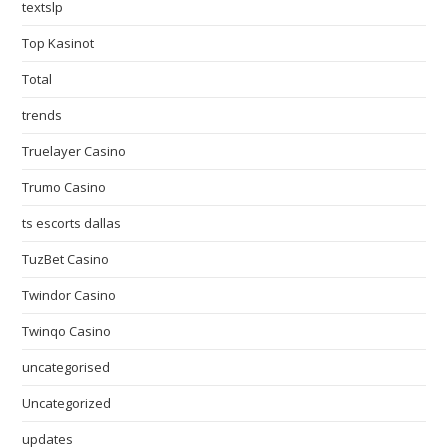
textslp
Top Kasinot
Total
trends
Truelayer Casino
Trumo Casino
ts escorts dallas
TuzBet Casino
Twindor Casino
Twinqo Casino
uncategorised
Uncategorized
updates