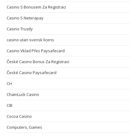
Casino S Bonusem Za Registraci
Casino S Neterapay
Casino Trustly
casino utan svensk licens
Casino Vklad Přes Paysafecard
České Casino Bonus Za Registraci
České Casino Paysafecard
CH
ChainLuck Casino
CIB
Cocoa Casino
Computers, Games