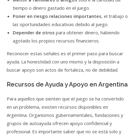
tiempo o dinero gastado en el juego.
Poner en riesgo relaciones importantes
, el trabajo o
las oportunidades educativas debido al juego.
Depender de otros
para obtener dinero, habiendo
agotado los propios recursos financieros.
Reconocer estas señales es el primer paso para buscar
ayuda. La honestidad con uno mismo y la disposición a
buscar apoyo son actos de fortaleza, no de debilidad.
Recursos de Ayuda y Apoyo en Argentina
Para aquellos que sienten que el juego se ha convertido
en un problema, existen recursos disponibles en
Argentina. Organismos gubernamentales, fundaciones y
grupos de autoayuda ofrecen apoyo confidencial y
profesional. Es importante saber que no se está solo y