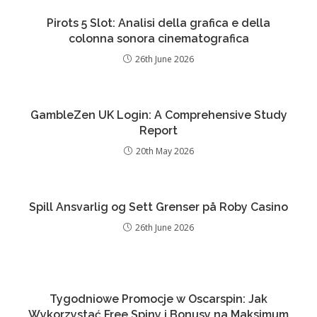
Pirots 5 Slot: Analisi della grafica e della
colonna sonora cinematografica
26th June 2026
GambleZen UK Login: A Comprehensive Study
Report
20th May 2026
Spill Ansvarlig og Sett Grenser på Roby Casino
26th June 2026
Tygodniowe Promocje w Oscarspin: Jak
Wykorzystać Free Spiny i Bonusy na Maksimum