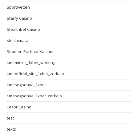
Sportwetten
Starfy Casino
Stealthbet Casino
stoichimata
Suomen Parhaat Kasinot
t.memirror_1xbet_working
t.meofficial_site_1xbet_zerkalo
t.mesegodnya_1xbet
t.mesegodnya_1xbet_zerkalo
Tesor Casino
test
texts