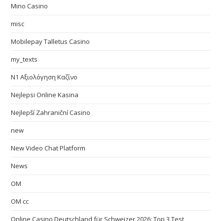
Mino Casino
misc
Mobilepay Talletus Casino
my_texts
N1 Αξιολόγηση Καζίνο
Nejlepsi Online Kasina
Nejlepší Zahraniční Casino
new
New Video Chat Platform
News
OM
OM cc
Online Casino Deutschland für Schweizer 2026: Top 3 Test