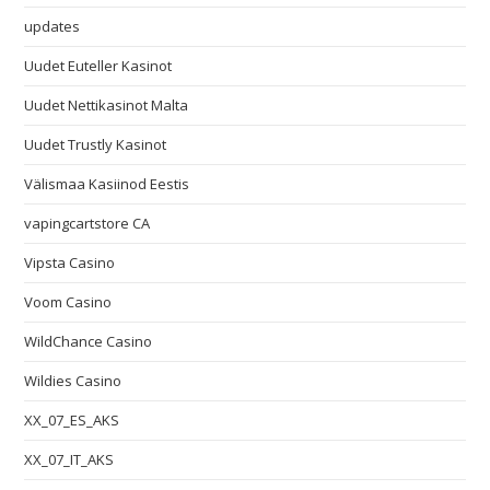
updates
Uudet Euteller Kasinot
Uudet Nettikasinot Malta
Uudet Trustly Kasinot
Välismaa Kasiinod Eestis
vapingcartstore CA
Vipsta Casino
Voom Casino
WildChance Casino
Wildies Casino
XX_07_ES_AKS
XX_07_IT_AKS