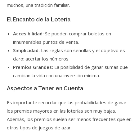
muchos, una tradición familiar.
El Encanto de la Lotería
Accesibilidad:
Se pueden comprar boletos en
innumerables puntos de venta.
Simplicidad:
Las reglas son sencillas y el objetivo es
claro: acertar los números.
Premios Grandes:
La posibilidad de ganar sumas que
cambian la vida con una inversión mínima.
Aspectos a Tener en Cuenta
Es importante recordar que las probabilidades de ganar
los premios mayores en las loterías son muy bajas.
Además, los premios suelen ser menos frecuentes que en
otros tipos de juegos de azar.