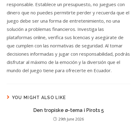
responsable. Establece un presupuesto, no juegues con
dinero que no puedes permitirte perder y recuerda que el
juego debe ser una forma de entretenimiento, no una
solución a problemas financieros. Investiga las
plataformas online, verifica sus licencias y asegúrate de
que cumplen con las normativas de seguridad. Al tomar
decisiones informadas y jugar con responsabilidad, podrás
disfrutar al máximo de la emoción y la diversión que el
mundo del juego tiene para ofrecerte en Ecuador.
YOU MIGHT ALSO LIKE
Den tropiske ø-tema i Pirots 5
29th June 2026