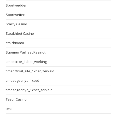
Sportwedden
Sportwetten
Starfy Casino
Stealthbet Casino
stoichimata
Suomen Parhaat Kasinot
t.memirror_1xbet_working
t.meofficial_site_1xbet_zerkalo
t.mesegodnya_1xbet
t.mesegodnya_1xbet_zerkalo
Tesor Casino
test