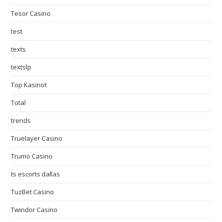
Tesor Casino
test
texts
textslp
Top Kasinot
Total
trends
Truelayer Casino
Trumo Casino
ts escorts dallas
TuzBet Casino
Twindor Casino