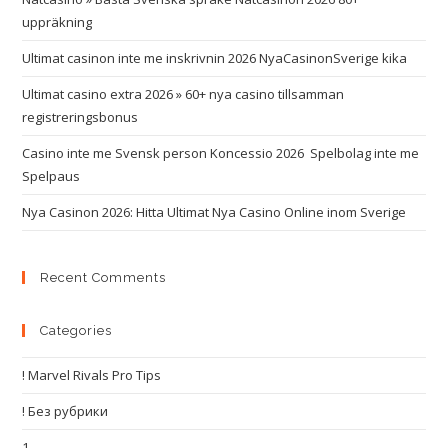
uppräkning
Ultimat casinon inte me inskrivnin 2026 NyaCasinonSverige kika
Ultimat casino extra 2026 » 60+ nya casino tillsamman
registreringsbonus
Casino inte me Svensk person Koncessio 2026 ️ Spelbolag inte me
Spelpaus
Nya Casinon 2026: Hitta Ultimat Nya Casino Online inom Sverige
Recent Comments
Categories
! Marvel Rivals Pro Tips
! Без рубрики
1