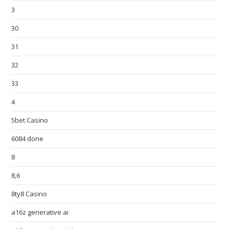
3
30
31
32
33
4
5bet Casino
6084 done
8
8,6
8ty8 Casino
a16z generative ai