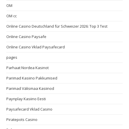
OM
OM cc
Online Casino Deutschland für Schweizer 2026: Top 3 Test
Online Casino Paysafe
Online Casino Vklad Paysafecard
pages
Parhaat Nordea Kasinot
Parimad Kasiino Pakkumised
Parimad Välismaa Kasiinod
Paynplay Kasiino Eesti
Paysafecard Vklad Casino
Piratepots Casino