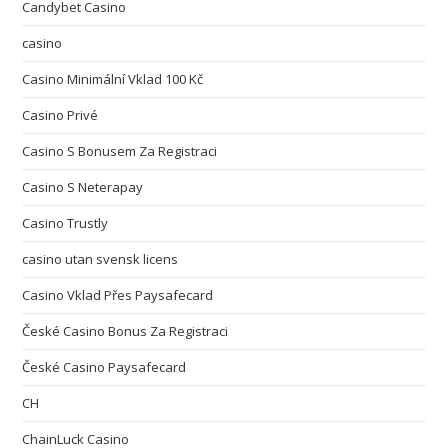
Candybet Casino
casino
Casino Minimální Vklad 100 Kč
Casino Privé
Casino S Bonusem Za Registraci
Casino S Neterapay
Casino Trustly
casino utan svensk licens
Casino Vklad Přes Paysafecard
České Casino Bonus Za Registraci
České Casino Paysafecard
CH
ChainLuck Casino