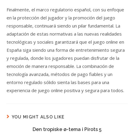
Finalmente, el marco regulatorio español, con su enfoque
en la protección del jugador y la promoción del juego
responsable, continuará siendo un pilar fundamental. La
adaptación de estas normativas a las nuevas realidades
tecnológicas y sociales garantizará que el juego online en
España siga siendo una forma de entretenimiento segura
y regulada, donde los jugadores puedan disfrutar de la
emoción de manera responsable. La combinación de
tecnología avanzada, métodos de pago fiables y un
entorno regulado sólido sienta las bases para una
experiencia de juego online positiva y segura para todos.
YOU MIGHT ALSO LIKE
Den tropiske ø-tema i Pirots 5