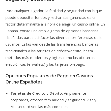
Para cualquier jugador, la facilidad y seguridad con la que
puede depositar fondos y retirar sus ganancias es un
factor determinante a la hora de elegir un casino online. En
España, existe una amplia gama de opciones bancarias
diseñadas para satisfacer las diversas preferencias de los
usuarios. Estas van desde las transferencias bancarias
tradicionales y las tarjetas de crédito/débito, hasta
métodos más modernos y ágiles como las billeteras
electrónicas (e-wallets) y las tarjetas prepago.
Opciones Populares de Pago en Casinos
Online Españoles
Tarjetas de Crédito y Débito:
Ampliamente
aceptadas, ofrecen familiaridad y seguridad. Visa y
Mastercard son las más comunes.