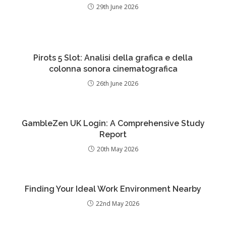
29th June 2026
Pirots 5 Slot: Analisi della grafica e della
colonna sonora cinematografica
26th June 2026
GambleZen UK Login: A Comprehensive Study
Report
20th May 2026
Finding Your Ideal Work Environment Nearby
22nd May 2026