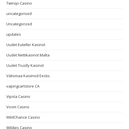
Twinqo Casino
uncategorised
Uncategorized
updates
Uudet Euteller Kasinot
Uudet Nettikasinot Malta
Uudet Trustly Kasinot
Välismaa Kasiinod Eestis
vapingcartstore CA
Vipsta Casino
Voom Casino
WildChance Casino
Wildies Casino