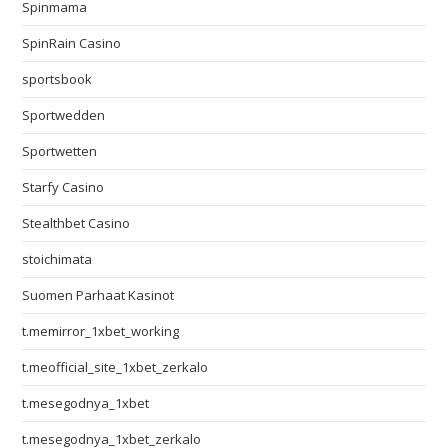
Spinmama
SpinRain Casino
sportsbook
Sportwedden
Sportwetten
Starfy Casino
Stealthbet Casino
stoichimata
Suomen Parhaat Kasinot
t.memirror_1xbet_working
t.meofficial_site_1xbet_zerkalo
t.mesegodnya_1xbet
t.mesegodnya_1xbet_zerkalo