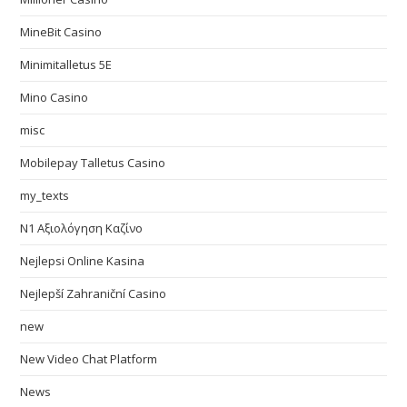
MineBit Casino
Minimitalletus 5E
Mino Casino
misc
Mobilepay Talletus Casino
my_texts
N1 Αξιολόγηση Καζίνο
Nejlepsi Online Kasina
Nejlepší Zahraniční Casino
new
New Video Chat Platform
News