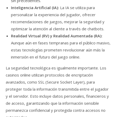
sin precedentes.
Inteligencia Artificial (IA):
La IA se utiliza para
personalizar la experiencia del jugador, ofrecer
recomendaciones de juegos, mejorar la seguridad y
optimizar la atención al cliente a través de chatbots.
Realidad Virtual (RV) y Realidad Aumentada (RA):
Aunque aún en fases tempranas para el público masivo,
estas tecnologías prometen revolucionar aún más la
inmersión en el futuro del juego online.
La seguridad tecnológica es igualmente importante. Los
casinos online utilizan protocolos de encriptación
avanzados, como SSL (Secure Socket Layer), para
proteger toda la información transmitida entre el jugador
y el servidor. Esto incluye datos personales, financieros y
de acceso, garantizando que la información sensible
permanezca confidencial y protegida contra accesos no