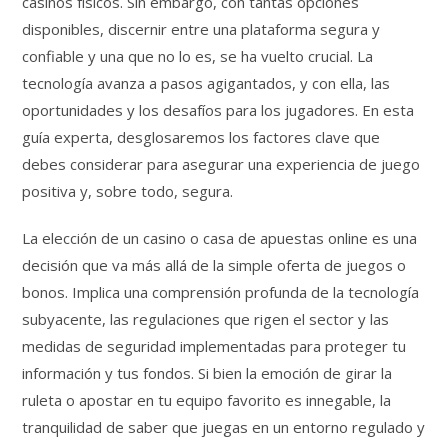
casinos físicos. Sin embargo, con tantas opciones
disponibles, discernir entre una plataforma segura y
confiable y una que no lo es, se ha vuelto crucial. La
tecnología avanza a pasos agigantados, y con ella, las
oportunidades y los desafíos para los jugadores. En esta
guía experta, desglosaremos los factores clave que
debes considerar para asegurar una experiencia de juego
positiva y, sobre todo, segura.
La elección de un casino o casa de apuestas online es una
decisión que va más allá de la simple oferta de juegos o
bonos. Implica una comprensión profunda de la tecnología
subyacente, las regulaciones que rigen el sector y las
medidas de seguridad implementadas para proteger tu
información y tus fondos. Si bien la emoción de girar la
ruleta o apostar en tu equipo favorito es innegable, la
tranquilidad de saber que juegas en un entorno regulado y