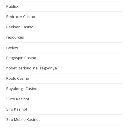
Publick
Redracer Casino
Reelson Casino
resources
review
Ringospin Casino
riobet_zerkalo_na_segodnya
Roulo Casino
Royaldogs Casino
Siirto Kasinot
Siru Kasinot
Siru Mobile Kasinot