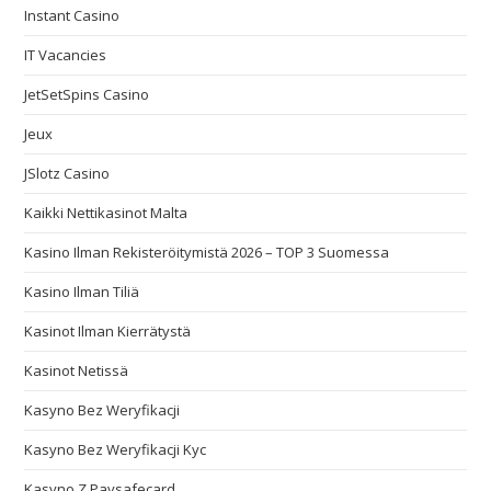
Instant Casino
IT Vacancies
JetSetSpins Casino
Jeux
JSlotz Casino
Kaikki Nettikasinot Malta
Kasino Ilman Rekisteröitymistä 2026 – TOP 3 Suomessa
Kasino Ilman Tiliä
Kasinot Ilman Kierrätystä
Kasinot Netissä
Kasyno Bez Weryfikacji
Kasyno Bez Weryfikacji Kyc
Kasyno Z Paysafecard