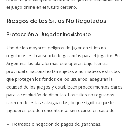
el juego online en el futuro cercano.
Riesgos de los Sitios No Regulados
Protección al Jugador Inexistente
Uno de los mayores peligros de jugar en sitios no
regulados es la ausencia de garantías para el jugador. En
Argentina, las plataformas que operan bajo licencia
provincial o nacional están sujetas a normativas estrictas
que protegen los fondos de los usuarios, aseguran la
equidad de los juegos y establecen procedimientos claros
para la resolución de disputas. Los sitios no regulados
carecen de estas salvaguardas, lo que significa que los
jugadores pueden encontrarse sin recurso en caso de:
Retrasos o negación de pagos de ganancias.