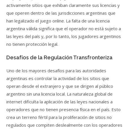
activamente sitios que exhiban claramente sus licencias y
que operen dentro de las jurisdicciones argentinas que
han legalizado el juego online. La falta de una licencia
argentina válida significa que el operador no está sujeto a
las leyes del país y, por lo tanto, los jugadores argentinos
no tienen protección legal.
Desafíos de la Regulación Transfronteriza
Uno de los mayores desafíos para las autoridades
argentinas es controlar la actividad de los sitios que
operan desde el extranjero y que se dirigen al público
argentino sin una licencia local. La naturaleza global de
internet dificulta la aplicación de las leyes nacionales a
operadores que no tienen presencia física en el país. Esto
crea un terreno fértil para la proliferación de sitios no
regulados que compiten deslealmente con los operadores