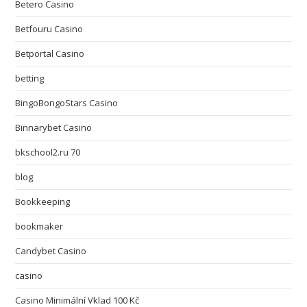
Betero Casino
Betfouru Casino
Betportal Casino
betting
BingoBongoStars Casino
Binnarybet Casino
bkschool2.ru 70
blog
Bookkeeping
bookmaker
Candybet Casino
casino
Casino Minimální Vklad 100 Kč