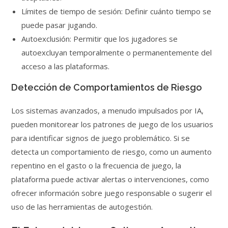
Límites de tiempo de sesión: Definir cuánto tiempo se
puede pasar jugando.
Autoexclusión: Permitir que los jugadores se
autoexcluyan temporalmente o permanentemente del
acceso a las plataformas.
Detección de Comportamientos de Riesgo
Los sistemas avanzados, a menudo impulsados por IA,
pueden monitorear los patrones de juego de los usuarios
para identificar signos de juego problemático. Si se
detecta un comportamiento de riesgo, como un aumento
repentino en el gasto o la frecuencia de juego, la
plataforma puede activar alertas o intervenciones, como
ofrecer información sobre juego responsable o sugerir el
uso de las herramientas de autogestión.