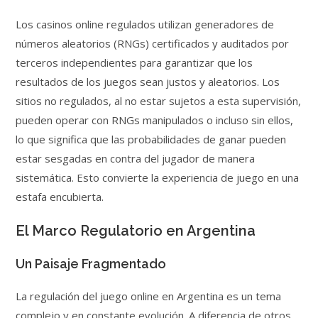
Los casinos online regulados utilizan generadores de
números aleatorios (RNGs) certificados y auditados por
terceros independientes para garantizar que los
resultados de los juegos sean justos y aleatorios. Los
sitios no regulados, al no estar sujetos a esta supervisión,
pueden operar con RNGs manipulados o incluso sin ellos,
lo que significa que las probabilidades de ganar pueden
estar sesgadas en contra del jugador de manera
sistemática. Esto convierte la experiencia de juego en una
estafa encubierta.
El Marco Regulatorio en Argentina
Un Paisaje Fragmentado
La regulación del juego online en Argentina es un tema
complejo y en constante evolución. A diferencia de otros