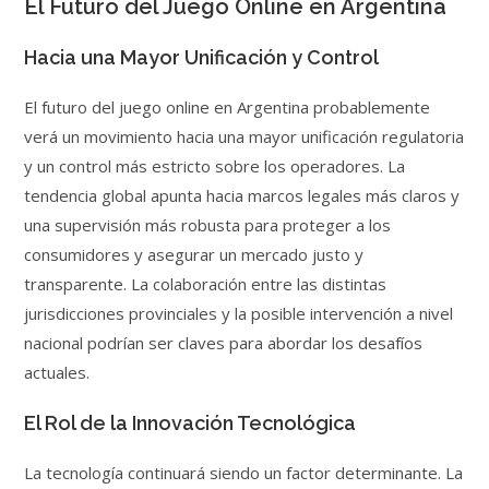
El Futuro del Juego Online en Argentina
Hacia una Mayor Unificación y Control
El futuro del juego online en Argentina probablemente
verá un movimiento hacia una mayor unificación regulatoria
y un control más estricto sobre los operadores. La
tendencia global apunta hacia marcos legales más claros y
una supervisión más robusta para proteger a los
consumidores y asegurar un mercado justo y
transparente. La colaboración entre las distintas
jurisdicciones provinciales y la posible intervención a nivel
nacional podrían ser claves para abordar los desafíos
actuales.
El Rol de la Innovación Tecnológica
La tecnología continuará siendo un factor determinante. La