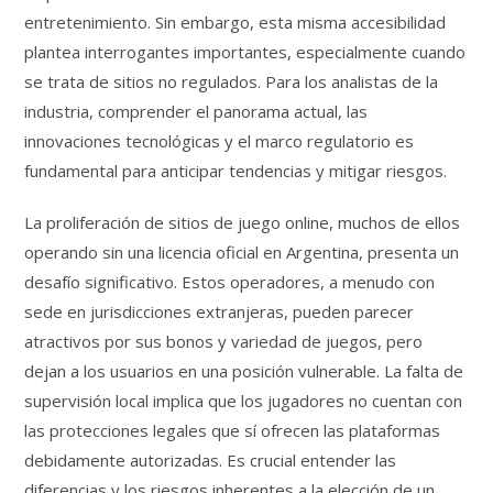
entretenimiento. Sin embargo, esta misma accesibilidad
plantea interrogantes importantes, especialmente cuando
se trata de sitios no regulados. Para los analistas de la
industria, comprender el panorama actual, las
innovaciones tecnológicas y el marco regulatorio es
fundamental para anticipar tendencias y mitigar riesgos.
La proliferación de sitios de juego online, muchos de ellos
operando sin una licencia oficial en Argentina, presenta un
desafío significativo. Estos operadores, a menudo con
sede en jurisdicciones extranjeras, pueden parecer
atractivos por sus bonos y variedad de juegos, pero
dejan a los usuarios en una posición vulnerable. La falta de
supervisión local implica que los jugadores no cuentan con
las protecciones legales que sí ofrecen las plataformas
debidamente autorizadas. Es crucial entender las
diferencias y los riesgos inherentes a la elección de un