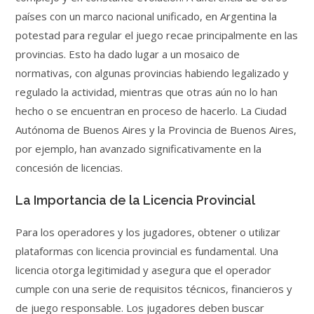
países con un marco nacional unificado, en Argentina la
potestad para regular el juego recae principalmente en las
provincias. Esto ha dado lugar a un mosaico de
normativas, con algunas provincias habiendo legalizado y
regulado la actividad, mientras que otras aún no lo han
hecho o se encuentran en proceso de hacerlo. La Ciudad
Autónoma de Buenos Aires y la Provincia de Buenos Aires,
por ejemplo, han avanzado significativamente en la
concesión de licencias.
La Importancia de la Licencia Provincial
Para los operadores y los jugadores, obtener o utilizar
plataformas con licencia provincial es fundamental. Una
licencia otorga legitimidad y asegura que el operador
cumple con una serie de requisitos técnicos, financieros y
de juego responsable. Los jugadores deben buscar