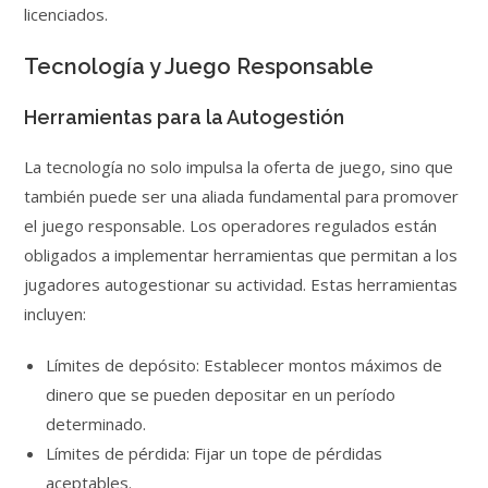
licenciados.
Tecnología y Juego Responsable
Herramientas para la Autogestión
La tecnología no solo impulsa la oferta de juego, sino que
también puede ser una aliada fundamental para promover
el juego responsable. Los operadores regulados están
obligados a implementar herramientas que permitan a los
jugadores autogestionar su actividad. Estas herramientas
incluyen:
Límites de depósito: Establecer montos máximos de
dinero que se pueden depositar en un período
determinado.
Límites de pérdida: Fijar un tope de pérdidas
aceptables.