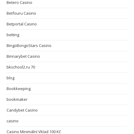
Betero Casino
Betfouru Casino
Betportal Casino
betting
BingoBongoStars Casino
Binnarybet Casino
bkschool2.ru 70
blog
Bookkeeping
bookmaker
Candybet Casino
casino
Casino Minimální Vklad 100 Kč