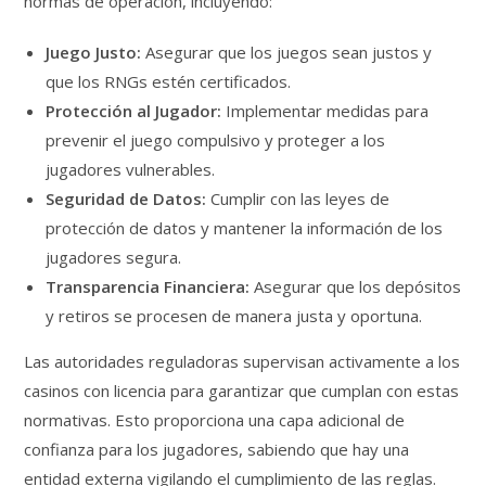
normas de operación, incluyendo:
Juego Justo:
Asegurar que los juegos sean justos y
que los RNGs estén certificados.
Protección al Jugador:
Implementar medidas para
prevenir el juego compulsivo y proteger a los
jugadores vulnerables.
Seguridad de Datos:
Cumplir con las leyes de
protección de datos y mantener la información de los
jugadores segura.
Transparencia Financiera:
Asegurar que los depósitos
y retiros se procesen de manera justa y oportuna.
Las autoridades reguladoras supervisan activamente a los
casinos con licencia para garantizar que cumplan con estas
normativas. Esto proporciona una capa adicional de
confianza para los jugadores, sabiendo que hay una
entidad externa vigilando el cumplimiento de las reglas.