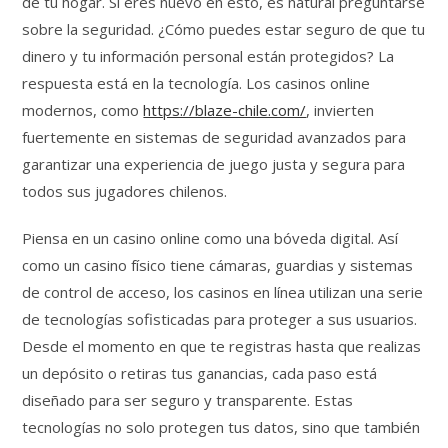
de tu hogar. Si eres nuevo en esto, es natural preguntarse
sobre la seguridad. ¿Cómo puedes estar seguro de que tu
dinero y tu información personal están protegidos? La
respuesta está en la tecnología. Los casinos online
modernos, como
https://blaze-chile.com/
, invierten
fuertemente en sistemas de seguridad avanzados para
garantizar una experiencia de juego justa y segura para
todos sus jugadores chilenos.
Piensa en un casino online como una bóveda digital. Así
como un casino físico tiene cámaras, guardias y sistemas
de control de acceso, los casinos en línea utilizan una serie
de tecnologías sofisticadas para proteger a sus usuarios.
Desde el momento en que te registras hasta que realizas
un depósito o retiras tus ganancias, cada paso está
diseñado para ser seguro y transparente. Estas
tecnologías no solo protegen tus datos, sino que también