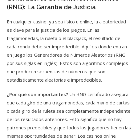
(RNG): La Garantía de Justicia
En cualquier casino, ya sea físico u online, la aleatoriedad
es clave para la justicia de los juegos. En las
tragamonedas, la ruleta o el blackjack, el resultado de
cada ronda debe ser impredecible. Aquí es donde entran
en juego los Generadores de Números Aleatorios (RNG,
por sus siglas en inglés). Estos son algoritmos complejos
que producen secuencias de números que son
estadísticamente aleatorias e impredecibles.
¿Por qué son importantes?
Un RNG certificado asegura
que cada giro de una tragamonedas, cada mano de cartas
o cada giro de la ruleta sea completamente independiente
de los resultados anteriores. Esto significa que no hay
patrones predecibles y que todos los jugadores tienen las
mismas oportunidades de ganar. Los casinos online