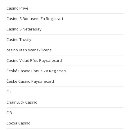
Casino Privé
Casino S Bonusem Za Registraci
Casino S Neterapay
Casino Trustly
casino utan svensk licens
Casino Vklad Přes Paysafecard
České Casino Bonus Za Registraci
České Casino Paysafecard
CH
ChainLuck Casino
CIB
Cocoa Casino