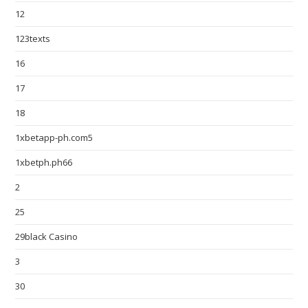
12
123texts
16
17
18
1xbetapp-ph.com5
1xbetph.ph66
2
25
29black Casino
3
30