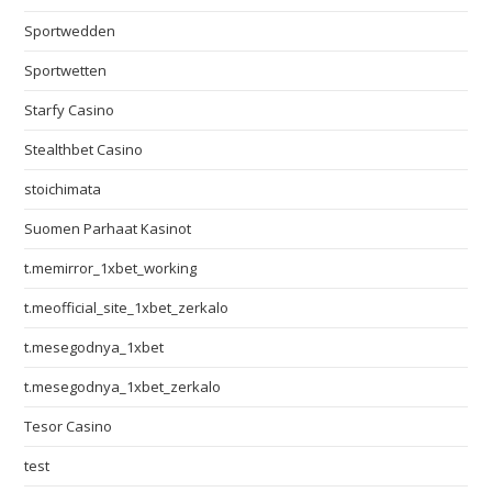
Sportwedden
Sportwetten
Starfy Casino
Stealthbet Casino
stoichimata
Suomen Parhaat Kasinot
t.memirror_1xbet_working
t.meofficial_site_1xbet_zerkalo
t.mesegodnya_1xbet
t.mesegodnya_1xbet_zerkalo
Tesor Casino
test