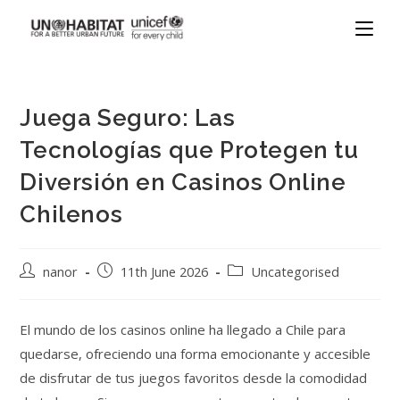
Juega Seguro: Las
Tecnologías que Protegen tu
Diversión en Casinos Online
Chilenos
nanor
11th June 2026
Uncategorised
El mundo de los casinos online ha llegado a Chile para
quedarse, ofreciendo una forma emocionante y accesible
de disfrutar de tus juegos favoritos desde la comodidad