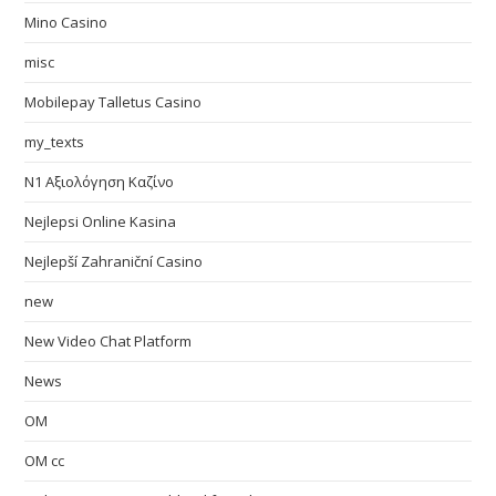
Mino Casino
misc
Mobilepay Talletus Casino
my_texts
N1 Αξιολόγηση Καζίνο
Nejlepsi Online Kasina
Nejlepší Zahraniční Casino
new
New Video Chat Platform
News
OM
OM cc