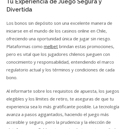
Tu Experiencia de Juego Segura y
Divertida
Los bonos sin depósito son una excelente manera de
iniciarse en el mundo de los casinos online en Chile,
ofreciendo una oportunidad única de jugar sin riesgo.
Plataformas como
melbet
brindan estas promociones,
pero es vital que los jugadores chilenos jueguen con
conocimiento y responsabilidad, entendiendo el marco
regulatorio actual y los términos y condiciones de cada
bono.
Al informarte sobre los requisitos de apuesta, los juegos
elegibles y los límites de retiro, te aseguras de que tu
experiencia sea lo más gratificante posible. La tecnología
avanza a pasos agigantados, haciendo el juego más
accesible y seguro, pero la prudencia y la elección de