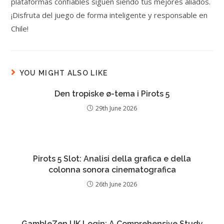
plataformas confiables siguen siendo tus mejores aliados.
¡Disfruta del juego de forma inteligente y responsable en
Chile!
YOU MIGHT ALSO LIKE
Den tropiske ø-tema i Pirots 5
29th June 2026
Pirots 5 Slot: Analisi della grafica e della
colonna sonora cinematografica
26th June 2026
GambleZen UK Login: A Comprehensive Study