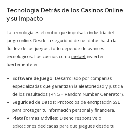
Tecnología Detrás de los Casinos Online
y su Impacto
La tecnología es el motor que impulsa la industria del
juego online. Desde la seguridad de tus datos hasta la
fluidez de los juegos, todo depende de avances
tecnológicos. Los casinos como
melbet
invierten
fuertemente en:
Software de Juego:
Desarrollado por compañías
especializadas que garantizan la aleatoriedad y justicia
de los resultados (RNG – Random Number Generator).
Seguridad de Datos:
Protocolos de encriptación SSL
para proteger tu información personal y financiera.
Plataformas Móviles:
Diseño responsive o
aplicaciones dedicadas para que juegues desde tu