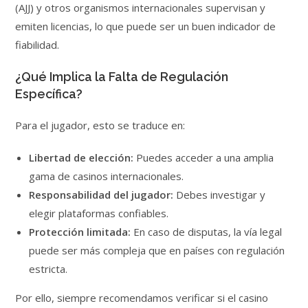
(AJJ) y otros organismos internacionales supervisan y
emiten licencias, lo que puede ser un buen indicador de
fiabilidad.
¿Qué Implica la Falta de Regulación
Específica?
Para el jugador, esto se traduce en:
Libertad de elección:
Puedes acceder a una amplia
gama de casinos internacionales.
Responsabilidad del jugador:
Debes investigar y
elegir plataformas confiables.
Protección limitada:
En caso de disputas, la vía legal
puede ser más compleja que en países con regulación
estricta.
Por ello, siempre recomendamos verificar si el casino