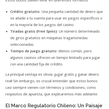
Estos bonos suelen venir en diferentes formatos:
Crédito gratuito:
Una pequeña cantidad de dinero que
se añade a tu cuenta para usar en juegos específicos o
en la mayoría de los juegos del casino.
Tiradas gratis (Free Spins):
Un número determinado
de giros gratuitos en máquinas tragamonedas
seleccionadas.
Tiempo de juego gratuito:
Menos común, pero
algunos casinos ofrecen un tiempo limitado para jugar
con una cantidad fija de crédito.
La principal ventaja es obvia: ¡jugar gratis y ganar dinero
real! Sin embargo, es crucial entender que estos bonos
casi siempre vienen con términos y condiciones, como
requisitos de apuesta, que explicaremos más adelante.
El Marco Regulatorio Chileno: Un Paisaje