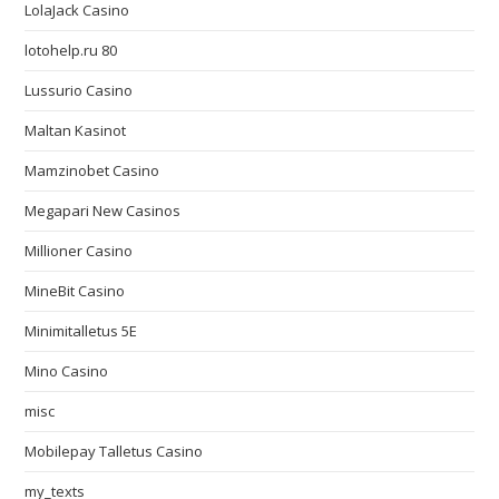
LolaJack Casino
lotohelp.ru 80
Lussurio Casino
Maltan Kasinot
Mamzinobet Casino
Megapari New Casinos
Millioner Casino
MineBit Casino
Minimitalletus 5E
Mino Casino
misc
Mobilepay Talletus Casino
my_texts