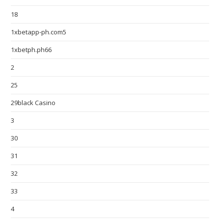
18
1xbetapp-ph.com5
1xbetph.ph66
2
25
29black Casino
3
30
31
32
33
4