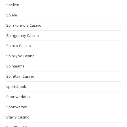
Spellen
Spiele
Spin Formula Casino
Spingranny Casino
Spinita Casino
SpinLynx Casino
Spinmama
SpinRain Casino
sportsbook
Sportwedden
Sportwetten
Starfy Casino