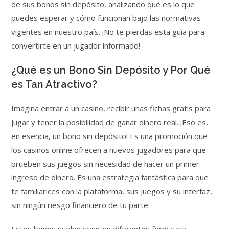
de sus bonos sin depósito, analizando qué es lo que
puedes esperar y cómo funcionan bajo las normativas
vigentes en nuestro país. ¡No te pierdas esta guía para
convertirte en un jugador informado!
¿Qué es un Bono Sin Depósito y Por Qué
es Tan Atractivo?
Imagina entrar a un casino, recibir unas fichas gratis para
jugar y tener la posibilidad de ganar dinero real. ¡Eso es,
en esencia, un bono sin depósito! Es una promoción que
los casinos online ofrecen a nuevos jugadores para que
prueben sus juegos sin necesidad de hacer un primer
ingreso de dinero. Es una estrategia fantástica para que
te familiarices con la plataforma, sus juegos y su interfaz,
sin ningún riesgo financiero de tu parte.