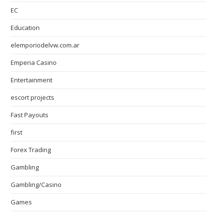
EC
Education
elemporiodelvw.com.ar
Emperia Casino
Entertainment
escort projects
Fast Payouts
first
Forex Trading
Gambling
Gambling/Casino
Games