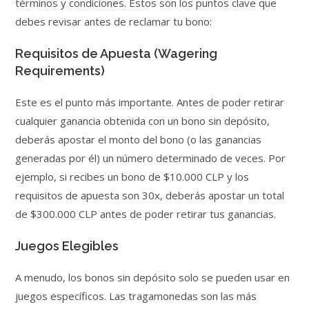
términos y condiciones. Estos son los puntos clave que
debes revisar antes de reclamar tu bono:
Requisitos de Apuesta (Wagering
Requirements)
Este es el punto más importante. Antes de poder retirar
cualquier ganancia obtenida con un bono sin depósito,
deberás apostar el monto del bono (o las ganancias
generadas por él) un número determinado de veces. Por
ejemplo, si recibes un bono de $10.000 CLP y los
requisitos de apuesta son 30x, deberás apostar un total
de $300.000 CLP antes de poder retirar tus ganancias.
Juegos Elegibles
A menudo, los bonos sin depósito solo se pueden usar en
juegos específicos. Las tragamonedas son las más