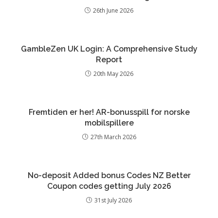
26th June 2026
GambleZen UK Login: A Comprehensive Study
Report
20th May 2026
Fremtiden er her! AR-bonusspill for norske
mobilspillere
27th March 2026
No-deposit Added bonus Codes NZ Better
Coupon codes getting July 2026
31st July 2026