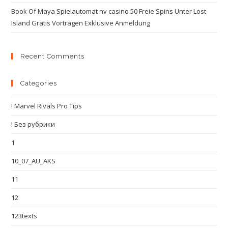
Book Of Maya Spielautomat nv casino 50 Freie Spins Unter Lost
Island Gratis Vortragen Exklusive Anmeldung
Recent Comments
Categories
! Marvel Rivals Pro Tips
! Без рубрики
1
10_07_AU_AKS
11
12
123texts