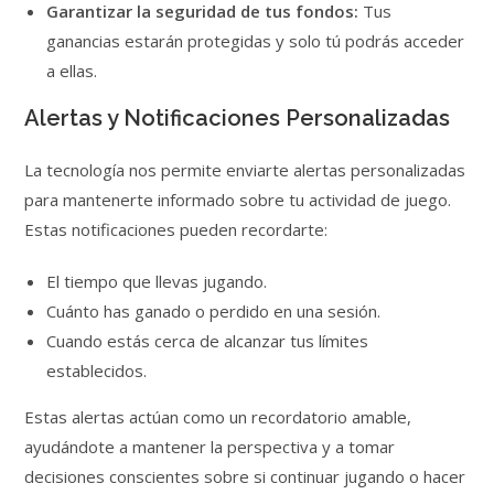
Garantizar la seguridad de tus fondos:
Tus
ganancias estarán protegidas y solo tú podrás acceder
a ellas.
Alertas y Notificaciones Personalizadas
La tecnología nos permite enviarte alertas personalizadas
para mantenerte informado sobre tu actividad de juego.
Estas notificaciones pueden recordarte:
El tiempo que llevas jugando.
Cuánto has ganado o perdido en una sesión.
Cuando estás cerca de alcanzar tus límites
establecidos.
Estas alertas actúan como un recordatorio amable,
ayudándote a mantener la perspectiva y a tomar
decisiones conscientes sobre si continuar jugando o hacer