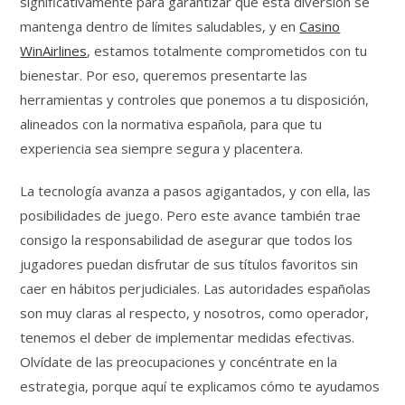
significativamente para garantizar que esta diversión se
mantenga dentro de límites saludables, y en
Casino
WinAirlines
, estamos totalmente comprometidos con tu
bienestar. Por eso, queremos presentarte las
herramientas y controles que ponemos a tu disposición,
alineados con la normativa española, para que tu
experiencia sea siempre segura y placentera.
La tecnología avanza a pasos agigantados, y con ella, las
posibilidades de juego. Pero este avance también trae
consigo la responsabilidad de asegurar que todos los
jugadores puedan disfrutar de sus títulos favoritos sin
caer en hábitos perjudiciales. Las autoridades españolas
son muy claras al respecto, y nosotros, como operador,
tenemos el deber de implementar medidas efectivas.
Olvídate de las preocupaciones y concéntrate en la
estrategia, porque aquí te explicamos cómo te ayudamos