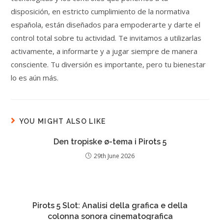
disposición, en estricto cumplimiento de la normativa
española, están diseñados para empoderarte y darte el
control total sobre tu actividad. Te invitamos a utilizarlas
activamente, a informarte y a jugar siempre de manera
consciente. Tu diversión es importante, pero tu bienestar
lo es aún más.
YOU MIGHT ALSO LIKE
Den tropiske ø-tema i Pirots 5
29th June 2026
Pirots 5 Slot: Analisi della grafica e della
colonna sonora cinematografica