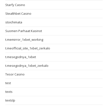
Starfy Casino
Stealthbet Casino
stoichimata
Suomen Parhaat Kasinot
t.memirror_1xbet_working
t.meofficial_site_1xbet_zerkalo
t.mesegodnya_1xbet
t.mesegodnya_1xbet_zerkalo
Tesor Casino
test
texts
textslp