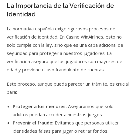
La Importancia de la Verificación de
Identidad
La normativa española exige rigurosos procesos de
verificación de identidad. En Casino WinAirlines, esto no
solo cumple con la ley, sino que es una capa adicional de
seguridad para proteger a nuestros jugadores. La
verificación asegura que los jugadores son mayores de
edad y previene el uso fraudulento de cuentas.
Este proceso, aunque pueda parecer un trámite, es crucial
para:
Proteger a los menores:
Aseguramos que solo
adultos puedan acceder a nuestros juegos.
Prevenir el fraude:
Evitamos que personas utilicen
identidades falsas para jugar o retirar fondos.