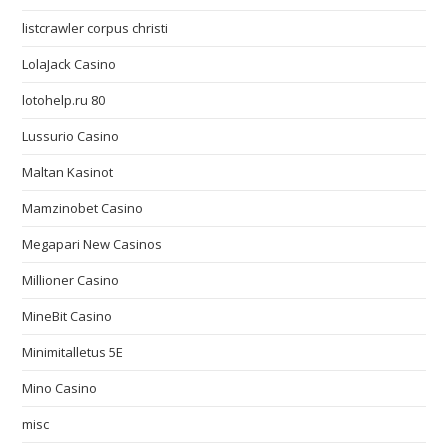
listcrawler corpus christi
LolaJack Casino
lotohelp.ru 80
Lussurio Casino
Maltan Kasinot
Mamzinobet Casino
Megapari New Casinos
Millioner Casino
MineBit Casino
Minimitalletus 5E
Mino Casino
misc