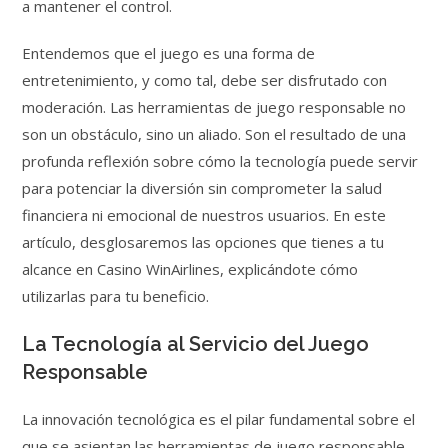
a mantener el control.
Entendemos que el juego es una forma de
entretenimiento, y como tal, debe ser disfrutado con
moderación. Las herramientas de juego responsable no
son un obstáculo, sino un aliado. Son el resultado de una
profunda reflexión sobre cómo la tecnología puede servir
para potenciar la diversión sin comprometer la salud
financiera ni emocional de nuestros usuarios. En este
artículo, desglosaremos las opciones que tienes a tu
alcance en Casino WinAirlines, explicándote cómo
utilizarlas para tu beneficio.
La Tecnología al Servicio del Juego
Responsable
La innovación tecnológica es el pilar fundamental sobre el
que se asientan las herramientas de juego responsable