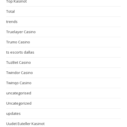
Top Kasinot
Total
trends
Truelayer Casino
Trumo Casino
ts escorts dallas
TuzBet Casino
Twindor Casino
Twinqo Casino
uncategorised
Uncategorized
updates
Uudet Euteller Kasinot