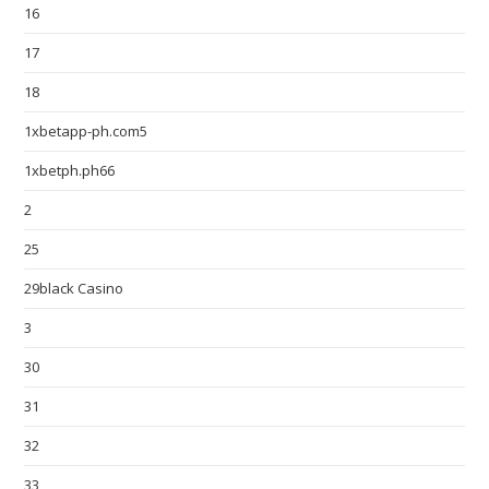
16
17
18
1xbetapp-ph.com5
1xbetph.ph66
2
25
29black Casino
3
30
31
32
33