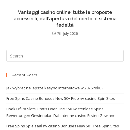
Vantaggi casino online: tutte le proposte
accessibili, dall’apertura del conto al sistema
fedeltà
7th July 2026
Recent Posts
Jak wybrać najlepsze kasyno internetowe w 2026 roku?
Free Spins Casino Bonuses New 50+ Free nv casino Spin Sites
Book Of Ra Slots Gratis Feier Line 150 Kostenlose Spins
Bewertungen Gewinnplan Dahinter nv casino Ersten Gewinne
Free Spins Spielsaal nv casino Bonuses New 50+ Free Spin Sites