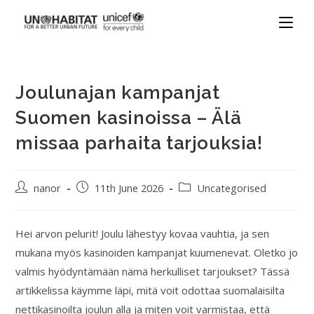
Joulunajan kampanjat
Suomen kasinoissa – Älä
missaa parhaita tarjouksia!
nanor
11th June 2026
Uncategorised
Hei arvon pelurit! Joulu lähestyy kovaa vauhtia, ja sen
mukana myös kasinoiden kampanjat kuumenevat. Oletko jo
valmis hyödyntämään nämä herkulliset tarjoukset? Tässä
artikkelissa käymme läpi, mitä voit odottaa suomalaisilta
nettikasinoilta joulun alla ja miten voit varmistaa, että