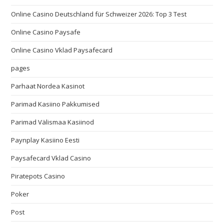
Online Casino Deutschland für Schweizer 2026: Top 3 Test
Online Casino Paysafe
Online Casino Vklad Paysafecard
pages
Parhaat Nordea Kasinot
Parimad Kasiino Pakkumised
Parimad Välismaa Kasiinod
Paynplay Kasiino Eesti
Paysafecard Vklad Casino
Piratepots Casino
Poker
Post