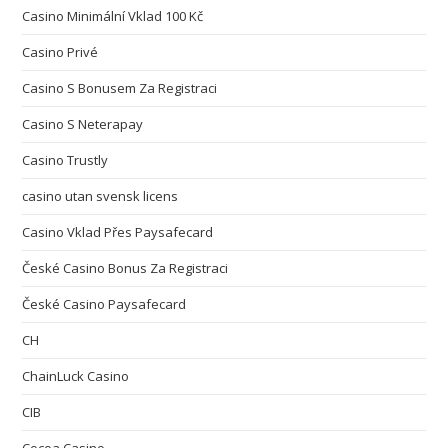
Casino Minimální Vklad 100 Kč
Casino Privé
Casino S Bonusem Za Registraci
Casino S Neterapay
Casino Trustly
casino utan svensk licens
Casino Vklad Přes Paysafecard
České Casino Bonus Za Registraci
České Casino Paysafecard
CH
ChainLuck Casino
CIB