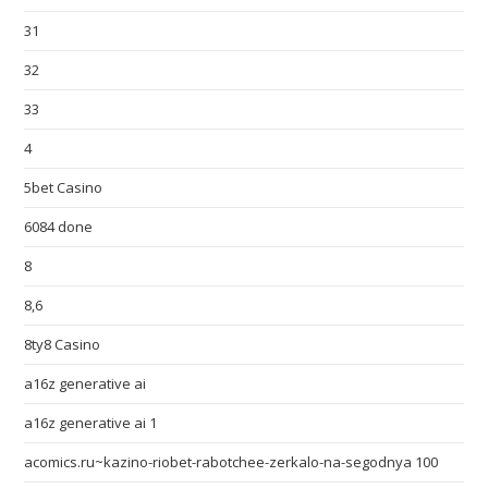
31
32
33
4
5bet Casino
6084 done
8
8,6
8ty8 Casino
a16z generative ai
a16z generative ai 1
acomics.ru~kazino-riobet-rabotchee-zerkalo-na-segodnya 100