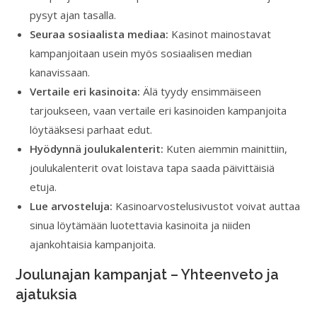
pysyt ajan tasalla.
Seuraa sosiaalista mediaa:
Kasinot mainostavat
kampanjoitaan usein myös sosiaalisen median
kanavissaan.
Vertaile eri kasinoita:
Älä tyydy ensimmäiseen
tarjoukseen, vaan vertaile eri kasinoiden kampanjoita
löytääksesi parhaat edut.
Hyödynnä joulukalenterit:
Kuten aiemmin mainittiin,
joulukalenterit ovat loistava tapa saada päivittäisiä
etuja.
Lue arvosteluja:
Kasinoarvostelusivustot voivat auttaa
sinua löytämään luotettavia kasinoita ja niiden
ajankohtaisia kampanjoita.
Joulunajan kampanjat – Yhteenveto ja
ajatuksia