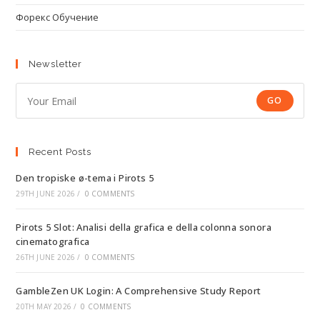
Форекс Обучение
Newsletter
GO
Recent Posts
Den tropiske ø-tema i Pirots 5
29TH JUNE 2026
/
0 COMMENTS
Pirots 5 Slot: Analisi della grafica e della colonna sonora
cinematografica
26TH JUNE 2026
/
0 COMMENTS
GambleZen UK Login: A Comprehensive Study Report
20TH MAY 2026
/
0 COMMENTS