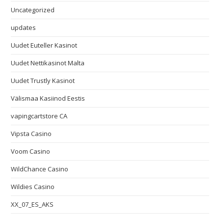
Uncategorized
updates
Uudet Euteller Kasinot
Uudet Nettikasinot Malta
Uudet Trustly Kasinot
Välismaa Kasiinod Eestis
vapingcartstore CA
Vipsta Casino
Voom Casino
WildChance Casino
Wildies Casino
XX_07_ES_AKS