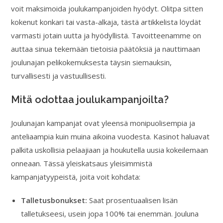
voit maksimoida joulukampanjoiden hyödyt. Olitpa sitten
kokenut konkari tai vasta-alkaja, tästä artikkelista löydät
varmasti jotain uutta ja hyödyllistä. Tavoitteenamme on
auttaa sinua tekemään tietoisia päätöksiä ja nauttimaan
joulunajan pelikokemuksesta täysin siemauksin,
turvallisesti ja vastuullisesti.
Mitä odottaa joulukampanjoilta?
Joulunajan kampanjat ovat yleensä monipuolisempia ja
anteliaampia kuin muina aikoina vuodesta. Kasinot haluavat
palkita uskollisia pelaajiaan ja houkutella uusia kokeilemaan
onneaan. Tässä yleiskatsaus yleisimmistä
kampanjatyypeistä, joita voit kohdata:
Talletusbonukset:
Saat prosentuaalisen lisän
talletukseesi, usein jopa 100% tai enemmän. Jouluna