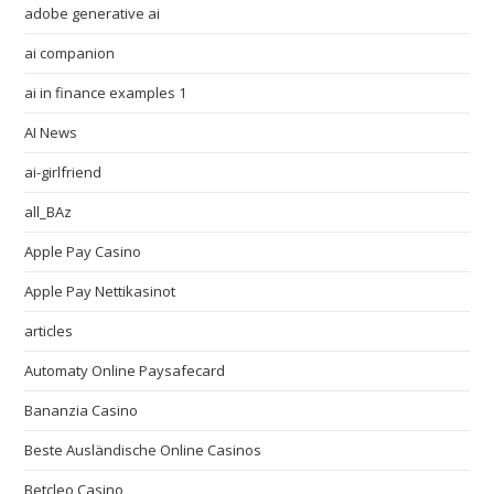
adobe generative ai
ai companion
ai in finance examples 1
AI News
ai-girlfriend
all_BAz
Apple Pay Casino
Apple Pay Nettikasinot
articles
Automaty Online Paysafecard
Bananzia Casino
Beste Ausländische Online Casinos
Betcleo Casino