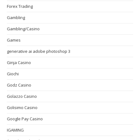
Forex Trading
Gambling
Gambling/Casino
Games
generative ai adobe photoshop 3
Ginja Casino
Giochi
Godz Casino
Golazzo Casino
Golisimo Casino
Google Pay Casino
IGAMING