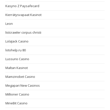
Kasyno Z Paysafecard
Kierrätysvapaat Kasinot
Leon
listcrawler corpus christi
LolaJack Casino
lotohelp.ru 80
Lussurio Casino
Maltan Kasinot
Mamzinobet Casino
Megapari New Casinos
Millioner Casino
MineBit Casino