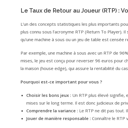
Le Taux de Retour au Joueur (RTP) : Vo
L’un des concepts statistiques les plus importants pou
plus connu sous l’acronyme RTP (Return To Player). Il 
qu’une machine à sous ou un jeu de table est censée r
Par exemple, une machine à sous avec un RTP de 96% s
mises, le jeu est conçu pour reverser 96 euros pour 
la maison (house edge), qui assure la rentabilité du cas
Pourquoi est-ce important pour vous ?
Choisir les bons jeux :
Un RTP plus élevé signifie, 
mises sur le long terme. Il est donc judicieux de pri
Comprendre la variance :
Le RTP ne dit pas tout. Il
Jouer de manière responsable :
Connaître le RTP v