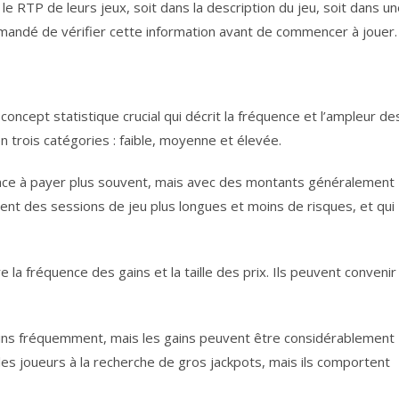
 RTP de leurs jeux, soit dans la description du jeu, soit dans u
mmandé de vérifier cette information avant de commencer à jouer.
concept statistique crucial qui décrit la fréquence et l’ampleur de
en trois catégories : faible, moyenne et élevée.
dance à payer plus souvent, mais avec des montants généralement
èrent des sessions de jeu plus longues et moins de risques, et qui
e la fréquence des gains et la taille des prix. Ils peuvent convenir
moins fréquemment, mais les gains peuvent être considérablement
 les joueurs à la recherche de gros jackpots, mais ils comportent