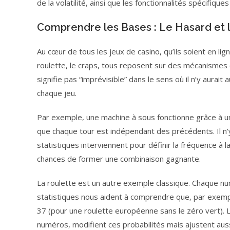
de la volatilité, ainsi que les fonctionnalités spécifiqu
Comprendre les Bases : Le Hasard et l
Au cœur de tous les jeux de casino, qu’ils soient en li
roulette, le craps, tous reposent sur des mécanismes q
signifie pas “imprévisible” dans le sens où il n’y aurait
chaque jeu.
Par exemple, une machine à sous fonctionne grâce à 
que chaque tour est indépendant des précédents. Il n’
statistiques interviennent pour définir la fréquence à 
chances de former une combinaison gagnante.
La roulette est un autre exemple classique. Chaque num
statistiques nous aident à comprendre que, par exempl
37 (pour une roulette européenne sans le zéro vert).
numéros, modifient ces probabilités mais ajustent aussi