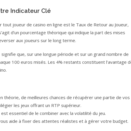
tre Indicateur Clé
r tout joueur de casino en ligne est le Taux de Retour au Joueur,
s’agit d’un pourcentage théorique qui indique la part des mises
everser aux joueurs sur le long terme.
ignifie que, sur une longue période et sur un grand nombre de
chaque 100 euros misés. Les 4% restants constituent l’avantage d
ino.
en théorie, de meilleures chances de récupérer une partie de vos
vilégier les jeux offrant un RTP supérieur.
 est essentiel de le combiner avec la volatilité du jeu.
ous aide à fixer des attentes réalistes et à gérer votre budget.