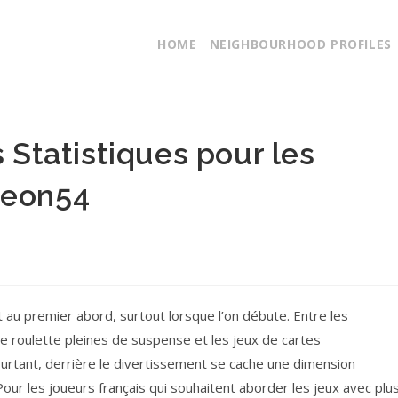
HOME
NEIGHBOURHOOD PROFILES
s Statistiques pour les
Neon54
 au premier abord, surtout lorsque l’on débute. Entre les
de roulette pleines de suspense et les jeux de cartes
Pourtant, derrière le divertissement se cache une dimension
 Pour les joueurs français qui souhaitent aborder les jeux avec plu