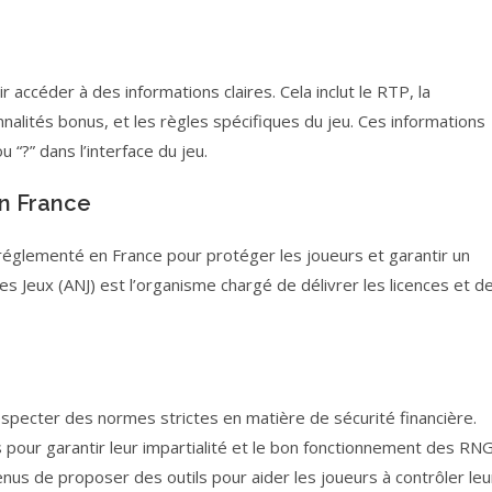
 accéder à des informations claires. Cela inclut le RTP, la
nnalités bonus, et les règles spécifiques du jeu. Ces informations
 “?” dans l’interface du jeu.
n France
 réglementé en France pour protéger les joueurs et garantir un
s Jeux (ANJ) est l’organisme chargé de délivrer les licences et d
specter des normes strictes en matière de sécurité financière.
pour garantir leur impartialité et le bon fonctionnement des RNG
us de proposer des outils pour aider les joueurs à contrôler leu