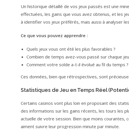
Un historique détaillé de vos jeux passés est une mine
effectuées, les gains que vous avez obtenus, et les je
à identifier vos jeux préférés, mais aussi à analyser l
Ce que vous pouvez apprendre :
Quels jeux vous ont été les plus favorables ?
Combien de temps avez-vous passé sur chaque jeu
Comment votre solde a-t-il évolué au fil du temps ?
Ces données, bien que rétrospectives, sont précieuse
Statistiques de Jeu en Temps Réel (Potenti
Certains casinos vont plus loin en proposant des stati
des informations sur les gains récents, les tours les 
actuelle de votre session. Bien que moins courantes, c
aiment suivre leur progression minute par minute.