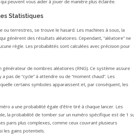
es qui peuvent vous aider à jouer de manière plus éclairée.
es Statistiques
gne ou terrestres, se trouve le hasard. Les machines à sous, la
ui génèrent des résultats aléatoires. Cependant, “aléatoire” ne
 aucune règle. Les probabilités sont calculées avec précision pour
un générateur de nombres aléatoires (RNG). Ce système assure
y a pas de “cycle” à attendre ou de “moment chaud”. Les
laquelle certains symboles apparaissent et, par conséquent, les
éro a une probabilité égale d’être tiré à chaque lancer. Les
e, la probabilité de tomber sur un numéro spécifique est de 1 s
 Les paris plus complexes, comme ceux couvrant plusieurs
 les gains potentiels.