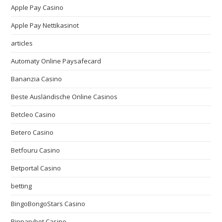
Apple Pay Casino
Apple Pay Nettikasinot
articles
Automaty Online Paysafecard
Bananzia Casino
Beste Ausländische Online Casinos
Betcleo Casino
Betero Casino
Betfouru Casino
Betportal Casino
betting
BingoBongoStars Casino
Binnarybet Casino