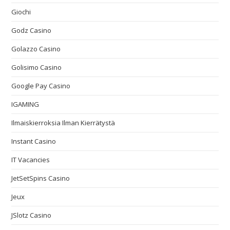
Giochi
Godz Casino
Golazzo Casino
Golisimo Casino
Google Pay Casino
IGAMING
Ilmaiskierroksia Ilman Kierrätystä
Instant Casino
IT Vacancies
JetSetSpins Casino
Jeux
JSlotz Casino