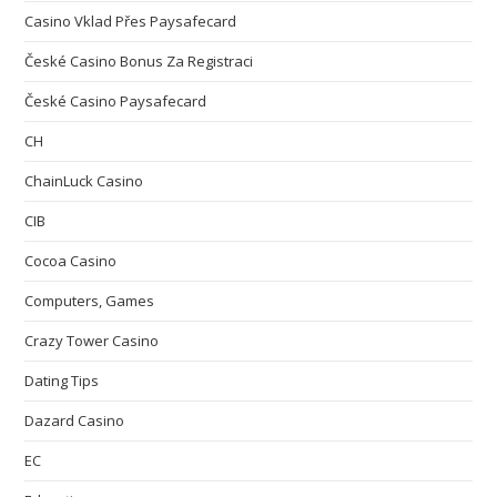
Casino Vklad Přes Paysafecard
České Casino Bonus Za Registraci
České Casino Paysafecard
CH
ChainLuck Casino
CIB
Cocoa Casino
Computers, Games
Crazy Tower Сasino
Dating Tips
Dazard Casino
EC