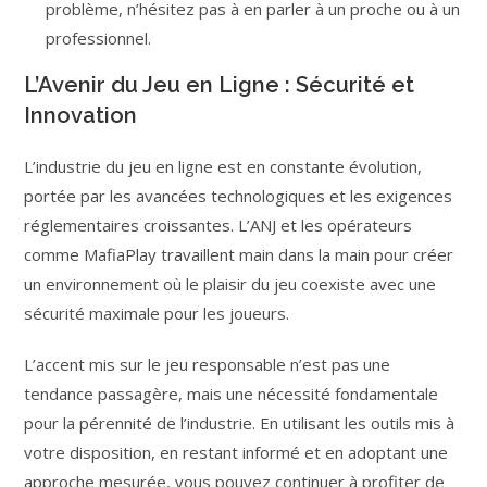
problème, n’hésitez pas à en parler à un proche ou à un
professionnel.
L’Avenir du Jeu en Ligne : Sécurité et
Innovation
L’industrie du jeu en ligne est en constante évolution,
portée par les avancées technologiques et les exigences
réglementaires croissantes. L’ANJ et les opérateurs
comme MafiaPlay travaillent main dans la main pour créer
un environnement où le plaisir du jeu coexiste avec une
sécurité maximale pour les joueurs.
L’accent mis sur le jeu responsable n’est pas une
tendance passagère, mais une nécessité fondamentale
pour la pérennité de l’industrie. En utilisant les outils mis à
votre disposition, en restant informé et en adoptant une
approche mesurée, vous pouvez continuer à profiter de