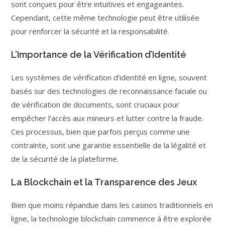
sont conçues pour être intuitives et engageantes.
Cependant, cette même technologie peut être utilisée
pour renforcer la sécurité et la responsabilité.
L’Importance de la Vérification d’Identité
Les systèmes de vérification d’identité en ligne, souvent
basés sur des technologies de reconnaissance faciale ou
de vérification de documents, sont cruciaux pour
empêcher l’accès aux mineurs et lutter contre la fraude.
Ces processus, bien que parfois perçus comme une
contrainte, sont une garantie essentielle de la légalité et
de la sécurité de la plateforme.
La Blockchain et la Transparence des Jeux
Bien que moins répandue dans les casinos traditionnels en
ligne, la technologie blockchain commence à être explorée