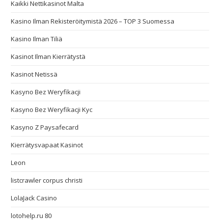
Kaikki Nettikasinot Malta
Kasino Ilman Rekisteröitymistä 2026 – TOP 3 Suomessa
Kasino Ilman Tiliä
Kasinot Ilman Kierrätystä
Kasinot Netissä
Kasyno Bez Weryfikacji
Kasyno Bez Weryfikacji Kyc
Kasyno Z Paysafecard
Kierrätysvapaat Kasinot
Leon
listcrawler corpus christi
LolaJack Casino
lotohelp.ru 80