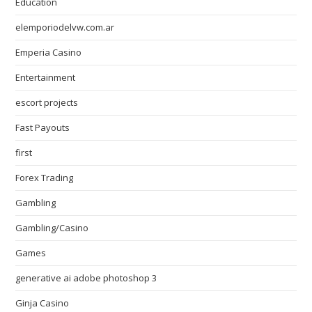
Education
elemporiodelvw.com.ar
Emperia Casino
Entertainment
escort projects
Fast Payouts
first
Forex Trading
Gambling
Gambling/Casino
Games
generative ai adobe photoshop 3
Ginja Casino