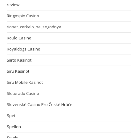
review
Ringospin Casino
riobet_zerkalo_na_segodnya
Roulo Casino
Royaldogs Casino
Siirto Kasinot
Siru Kasinot
Siru Mobile Kasinot
Slotorado Casino
Slovenské Casino Pro České Hráče
Spei
Spellen
Spiele