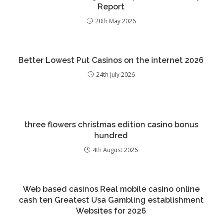
Report
20th May 2026
Better Lowest Put Casinos on the internet 2026
24th July 2026
three flowers christmas edition casino bonus
hundred
4th August 2026
Web based casinos Real mobile casino online
cash ten Greatest Usa Gambling establishment
Websites for 2026