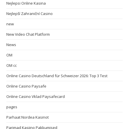
Nejlepsi Online Kasina
Nejlepší Zahraniční Casino
new
New Video Chat Platform
News
OM
OM cc
Online Casino Deutschland für Schweizer 2026: Top 3 Test
Online Casino Paysafe
Online Casino Vklad Paysafecard
pages
Parhaat Nordea Kasinot
Parimad Kasiino Pakkumised