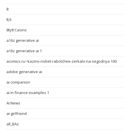
8
8,6
8ty8 Casino
a16z generative ai
a16z generative ai 1
acomics.ru~kazino-riobet-rabotchee-zerkalo-na-segodnya 100
adobe generative ai
ai companion
ai in finance examples 1
AI News
ai-girlfriend
all_BAz