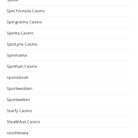
Spin Formula Casino
Spingranny Casino
Spinita Casino
SpinLynx Casino
Spinmama
SpinRain Casino
sportsbook
Sportwedden
Sportwetten
Starfy Casino
Stealthbet Casino
stoichimata