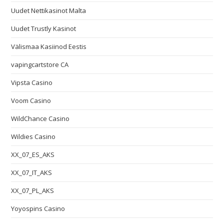
Uudet Nettikasinot Malta
Uudet Trustly Kasinot
Välismaa Kasiinod Eestis
vapingcartstore CA
Vipsta Casino
Voom Casino
WildChance Casino
Wildies Casino
XX_07_ES_AKS
XX_07_IT_AKS
XX_07_PL_AKS
Yoyospins Casino