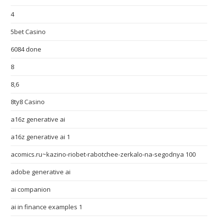
4
5bet Casino
6084 done
8
8,6
8ty8 Casino
a16z generative ai
a16z generative ai 1
acomics.ru~kazino-riobet-rabotchee-zerkalo-na-segodnya 100
adobe generative ai
ai companion
ai in finance examples 1