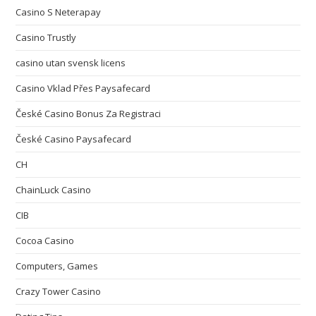
Casino S Neterapay
Casino Trustly
casino utan svensk licens
Casino Vklad Přes Paysafecard
České Casino Bonus Za Registraci
České Casino Paysafecard
CH
ChainLuck Casino
CIB
Cocoa Casino
Computers, Games
Crazy Tower Сasino