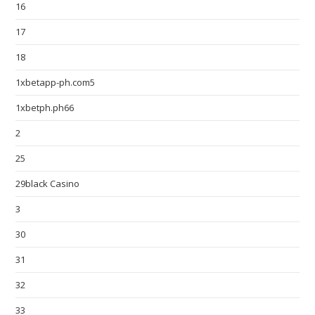
16
17
18
1xbetapp-ph.com5
1xbetph.ph66
2
25
29black Casino
3
30
31
32
33