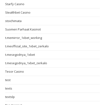
Starfy Casino
Stealthbet Casino
stoichimata
Suomen Parhaat Kasinot
t.memirror_1xbet_working
t.meofficial_site_1xbet_zerkalo
t.mesegodnya_1xbet
t.mesegodnya_1xbet_zerkalo
Tesor Casino
test
texts
textslp