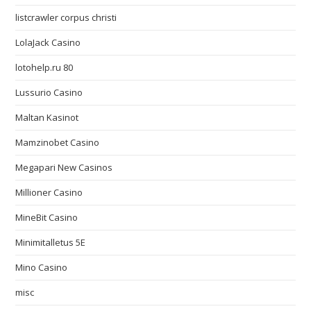
listcrawler corpus christi
LolaJack Casino
lotohelp.ru 80
Lussurio Casino
Maltan Kasinot
Mamzinobet Casino
Megapari New Casinos
Millioner Casino
MineBit Casino
Minimitalletus 5E
Mino Casino
misc