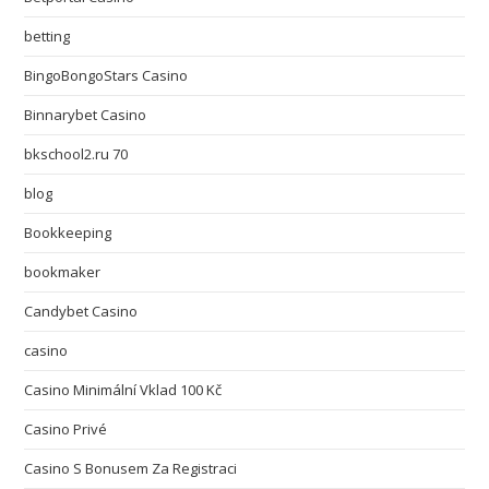
betting
BingoBongoStars Casino
Binnarybet Casino
bkschool2.ru 70
blog
Bookkeeping
bookmaker
Candybet Casino
casino
Casino Minimální Vklad 100 Kč
Casino Privé
Casino S Bonusem Za Registraci