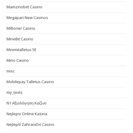
Mamzinobet Casino
Megapari New Casinos
Millioner Casino
MineBit Casino
Minimitalletus 5E
Mino Casino
misc
Mobilepay Talletus Casino
my_texts
N1 Αξιολόγηση Καζίνο
Nejlepsi Online Kasina
Nejlepší Zahraniční Casino