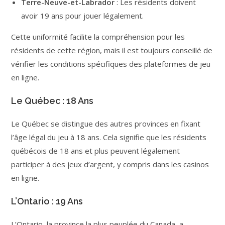
Terre-Neuve-et-Labrador
: Les résidents doivent
avoir 19 ans pour jouer légalement.
Cette uniformité facilite la compréhension pour les
résidents de cette région, mais il est toujours conseillé de
vérifier les conditions spécifiques des plateformes de jeu
en ligne.
Le Québec : 18 Ans
Le Québec se distingue des autres provinces en fixant
l’âge légal du jeu à 18 ans. Cela signifie que les résidents
québécois de 18 ans et plus peuvent légalement
participer à des jeux d’argent, y compris dans les casinos
en ligne.
L’Ontario : 19 Ans
L’Ontario, la province la plus peuplée du Canada, a