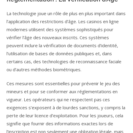
La technologie joue un rôle de plus en plus important dans
l’application des restrictions d’âge. Les casinos en ligne
modernes utilisent des systèmes sophistiqués pour
vérifier l’âge des nouveaux inscrits. Ces systèmes
peuvent inclure la vérification de documents d’identité,
l’utilisation de bases de données publiques et, dans
certains cas, des technologies de reconnaissance faciale
ou d’autres méthodes biométriques.
Ces mesures sont essentielles pour prévenir le jeu des
mineurs et pour se conformer aux réglementations en
vigueur. Les opérateurs qui ne respectent pas ces
exigences s’exposent à de lourdes sanctions, y compris la
perte de leur licence d’exploitation. Pour les joueurs, cela
signifie que fournir des informations exactes lors de
l’inscription est non seulement une obligation légale, mais