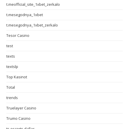
t.meofficial_site_1xbet_zerkalo
t.mesegodnya_1xbet
t.mesegodnya_1xbet_zerkalo
Tesor Casino
test
texts
textslp
Top Kasinot
Total
trends
Truelayer Casino
Trumo Casino
ts escorts dallas