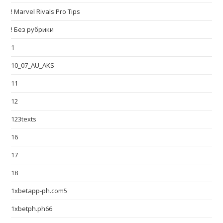
! Marvel Rivals Pro Tips
! Без рубрики
1
10_07_AU_AKS
11
12
123texts
16
17
18
1xbetapp-ph.com5
1xbetph.ph66