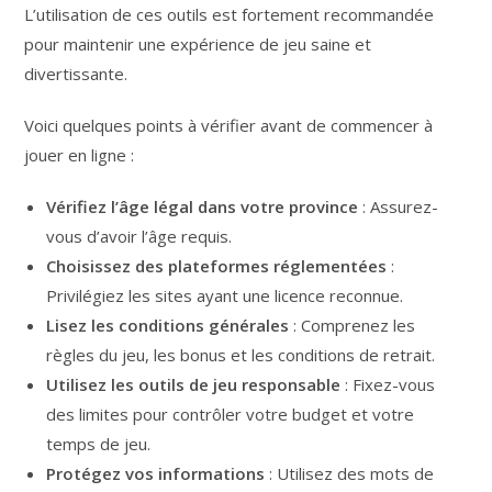
L’utilisation de ces outils est fortement recommandée
pour maintenir une expérience de jeu saine et
divertissante.
Voici quelques points à vérifier avant de commencer à
jouer en ligne :
Vérifiez l’âge légal dans votre province
: Assurez-
vous d’avoir l’âge requis.
Choisissez des plateformes réglementées
:
Privilégiez les sites ayant une licence reconnue.
Lisez les conditions générales
: Comprenez les
règles du jeu, les bonus et les conditions de retrait.
Utilisez les outils de jeu responsable
: Fixez-vous
des limites pour contrôler votre budget et votre
temps de jeu.
Protégez vos informations
: Utilisez des mots de