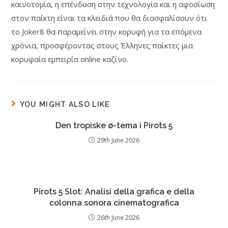
καινοτομία, η επένδυση στην τεχνολογία και η αφοσίωση
στον παίκτη είναι τα κλειδιά που θα διασφαλίσουν ότι
το Joker8 θα παραμείνει στην κορυφή για τα επόμενα
χρόνια, προσφέροντας στους Έλληνες παίκτες μια
κορυφαία εμπειρία online καζίνο.
YOU MIGHT ALSO LIKE
Den tropiske ø-tema i Pirots 5
29th June 2026
Pirots 5 Slot: Analisi della grafica e della
colonna sonora cinematografica
26th June 2026