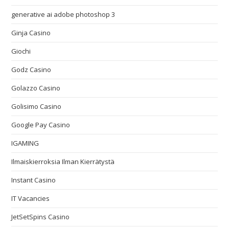
generative ai adobe photoshop 3
Ginja Casino
Giochi
Godz Casino
Golazzo Casino
Golisimo Casino
Google Pay Casino
IGAMING
Ilmaiskierroksia Ilman Kierrätystä
Instant Casino
IT Vacancies
JetSetSpins Casino