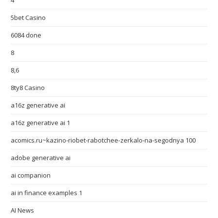
4
5bet Casino
6084 done
8
8,6
8ty8 Casino
a16z generative ai
a16z generative ai 1
acomics.ru~kazino-riobet-rabotchee-zerkalo-na-segodnya 100
adobe generative ai
ai companion
ai in finance examples 1
AI News