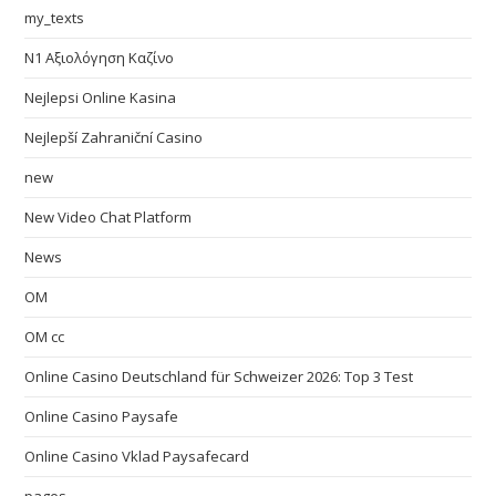
my_texts
N1 Αξιολόγηση Καζίνο
Nejlepsi Online Kasina
Nejlepší Zahraniční Casino
new
New Video Chat Platform
News
OM
OM cc
Online Casino Deutschland für Schweizer 2026: Top 3 Test
Online Casino Paysafe
Online Casino Vklad Paysafecard