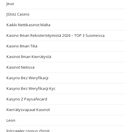
Jeux
JSlotz Casino
Kaikki Nettikasinot Malta
Kasino Ilman Rekisteröitymistä 2026 – TOP 3 Suomessa
Kasino Ilman Tiliä
Kasinot Ilman Kierrätystä
Kasinot Netissä
Kasyno Bez Weryfikacji
Kasyno Bez Weryfikacji Kyc
Kasyno Z Paysafecard
Kierrätysvapaat Kasinot
Leon
listcrawler corpus christi