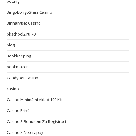
betting
BingoBongoStars Casino
Binnarybet Casino
bkschool2.ru 70
blog
Bookkeeping
bookmaker
Candybet Casino
casino
Casino Minimální Vklad 100 Kč
Casino Privé
Casino S Bonusem Za Registraci
Casino S Neterapay