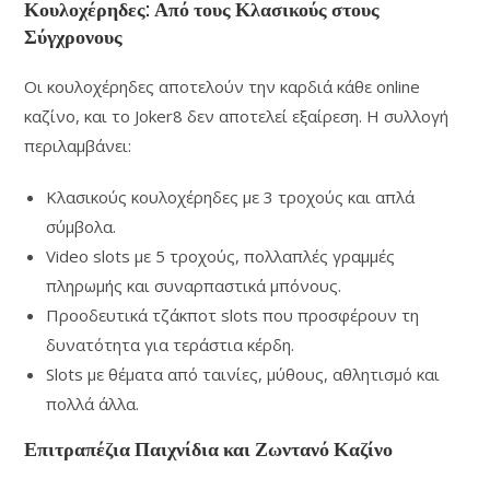
Κουλοχέρηδες: Από τους Κλασικούς στους
Σύγχρονους
Οι κουλοχέρηδες αποτελούν την καρδιά κάθε online
καζίνο, και το Joker8 δεν αποτελεί εξαίρεση. Η συλλογή
περιλαμβάνει:
Κλασικούς κουλοχέρηδες με 3 τροχούς και απλά
σύμβολα.
Video slots με 5 τροχούς, πολλαπλές γραμμές
πληρωμής και συναρπαστικά μπόνους.
Προοδευτικά τζάκποτ slots που προσφέρουν τη
δυνατότητα για τεράστια κέρδη.
Slots με θέματα από ταινίες, μύθους, αθλητισμό και
πολλά άλλα.
Επιτραπέζια Παιχνίδια και Ζωντανό Καζίνο