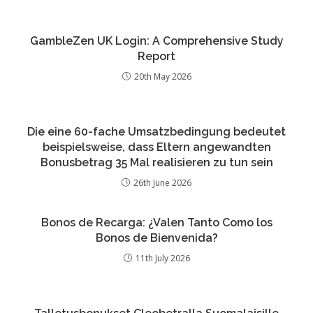
GambleZen UK Login: A Comprehensive Study
Report
20th May 2026
Die eine 60-fache Umsatzbedingung bedeutet
beispielsweise, dass Eltern angewandten
Bonusbetrag 35 Mal realisieren zu tun sein
26th June 2026
Bonos de Recarga: ¿Valen Tanto Como los
Bonos de Bienvenida?
11th July 2026