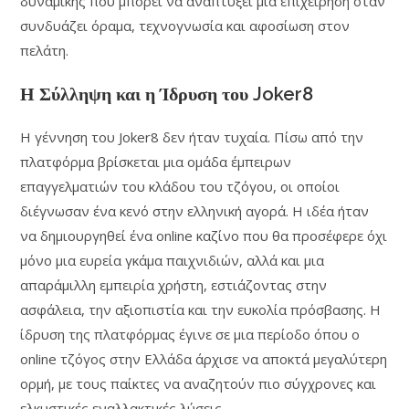
δυναμικής που μπορεί να αναπτύξει μια επιχείρηση όταν
συνδυάζει όραμα, τεχνογνωσία και αφοσίωση στον
πελάτη.
Η Σύλληψη και η Ίδρυση του Joker8
Η γέννηση του Joker8 δεν ήταν τυχαία. Πίσω από την
πλατφόρμα βρίσκεται μια ομάδα έμπειρων
επαγγελματιών του κλάδου του τζόγου, οι οποίοι
διέγνωσαν ένα κενό στην ελληνική αγορά. Η ιδέα ήταν
να δημιουργηθεί ένα online καζίνο που θα προσέφερε όχι
μόνο μια ευρεία γκάμα παιχνιδιών, αλλά και μια
απαράμιλλη εμπειρία χρήστη, εστιάζοντας στην
ασφάλεια, την αξιοπιστία και την ευκολία πρόσβασης. Η
ίδρυση της πλατφόρμας έγινε σε μια περίοδο όπου ο
online τζόγος στην Ελλάδα άρχισε να αποκτά μεγαλύτερη
ορμή, με τους παίκτες να αναζητούν πιο σύγχρονες και
ελκυστικές εναλλακτικές λύσεις.