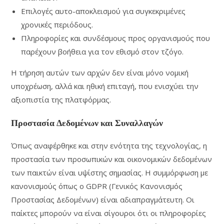
Επιλογές αυτο-αποκλεισμού για συγκεκριμένες
χρονικές περιόδους.
Πληροφορίες και συνδέσμους προς οργανισμούς που
παρέχουν βοήθεια για τον εθισμό στον τζόγο.
Η τήρηση αυτών των αρχών δεν είναι μόνο νομική
υποχρέωση, αλλά και ηθική επιταγή, που ενισχύει την
αξιοπιστία της πλατφόρμας.
Προστασία Δεδομένων και Συναλλαγών
Όπως αναφέρθηκε και στην ενότητα της τεχνολογίας, η
προστασία των προσωπικών και οικονομικών δεδομένων
των παικτών είναι υψίστης σημασίας. Η συμμόρφωση με
κανονισμούς όπως ο GDPR (Γενικός Κανονισμός
Προστασίας Δεδομένων) είναι αδιαπραγμάτευτη. Οι
παίκτες μπορούν να είναι σίγουροι ότι οι πληροφορίες