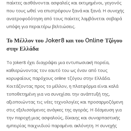
παίκτες αισθάνονται ασφαλείς και εκτιμημένοι, γεγονός
που τους ωθεί να επιστρέφουν ξανά και ξανά. Η συνεχής
ανατροφοδότηση από τους παίκτες λαμβάνεται σοβαρά
υπόψη για περαιτέρω βελτιώσεις.
Το Μέλλον του Joker8 και του Online Τζόγου
στην Ελλάδα
Το Joker8 έχει διαγράψει μια εντυπωσιακή πορεία,
καθιερώνοντας τον εαυτό του ως έναν από τους
κορυφαίους παρόχους online τζόγου στην Ελλάδα.
Κοιτάζοντας προς το μέλλον, η πλατφόρμα είναι καλά
τοποθετημένη για να συνεχίσει την ανάπτυξή της,
αξιοποιώντας τις νέες τεχνολογίες και προσαρμοζόμενη
στις εξελισσόμενες ανάγκες της αγοράς. Η δέσμευση για
την παροχή μιας ασφαλούς, δίκαιης και συναρπαστικής
εμπειρίας παιχνιδιού παραμένει ακλόνητη. Η συνεχής