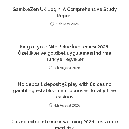
GambleZen UK Login: A Comprehensive Study
Report
20th May 2026
King of your Nile Pokie İncelemesi 2026:
Özellikler ve goldbet uygulaması indirme
Türkiye Teşvikler
9th August 2026
No deposit deposit 5£ play with 80 casino
gambling establishment bonuses Totally free
casinos
4th August 2026
Casino extra inte me insättning 2026 Testa inte
med risk