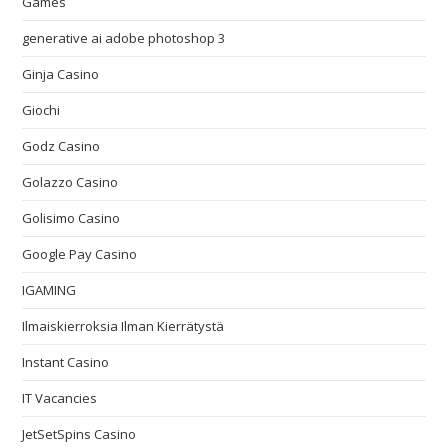
Games
generative ai adobe photoshop 3
Ginja Casino
Giochi
Godz Casino
Golazzo Casino
Golisimo Casino
Google Pay Casino
IGAMING
Ilmaiskierroksia Ilman Kierrätystä
Instant Casino
IT Vacancies
JetSetSpins Casino