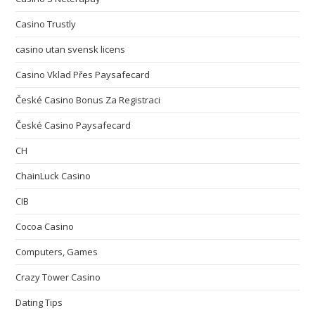
Casino Trustly
casino utan svensk licens
Casino Vklad Přes Paysafecard
České Casino Bonus Za Registraci
České Casino Paysafecard
CH
ChainLuck Casino
CIB
Cocoa Casino
Computers, Games
Crazy Tower Сasino
Dating Tips