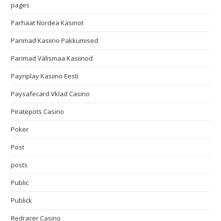
pages
Parhaat Nordea Kasinot
Parimad Kasiino Pakkumised
Parimad Välismaa Kasiinod
Paynplay Kasiino Eesti
Paysafecard Vklad Casino
Piratepots Casino
Poker
Post
posts
Public
Publick
Redracer Casino