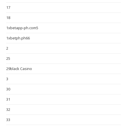
17
18
1xbetapp-ph.com5
1xbetph.ph66
2
25
29black Casino
3
30
31
32
33