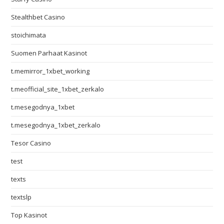
Stealthbet Casino
stoichimata
Suomen Parhaat Kasinot
t.memirror_1xbet_working
t.meofficial_site_1xbet_zerkalo
t.mesegodnya_1xbet
t.mesegodnya_1xbet_zerkalo
Tesor Casino
test
texts
textslp
Top Kasinot