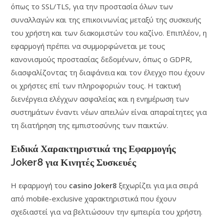
όπως το SSL/TLS, για την προστασία όλων των
συναλλαγών και της επικοινωνίας μεταξύ της συσκευής
του χρήστη και των διακομιστών του καζίνο. Επιπλέον, η
εφαρμογή πρέπει να συμμορφώνεται με τους
κανονισμούς προστασίας δεδομένων, όπως ο GDPR,
διασφαλίζοντας τη διαφάνεια και τον έλεγχο που έχουν
οι χρήστες επί των πληροφοριών τους. Η τακτική
διενέργεια ελέγχων ασφαλείας και η ενημέρωση των
συστημάτων έναντι νέων απειλών είναι απαραίτητες για
τη διατήρηση της εμπιστοσύνης των παικτών.
Ειδικά Χαρακτηριστικά της Εφαρμογής
Joker8 για Κινητές Συσκευές
Η εφαρμογή του
casino Joker8
ξεχωρίζει για μια σειρά
από mobile-exclusive χαρακτηριστικά που έχουν
σχεδιαστεί για να βελτιώσουν την εμπειρία του χρήστη.