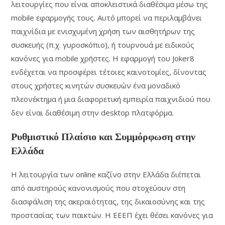
λειτουργίες που είναι αποκλειστικά διαθέσιμα μέσω της
mobile εφαρμογής τους. Αυτό μπορεί να περιλαμβάνει
παιχνίδια με ενισχυμένη χρήση των αισθητήρων της
συσκευής (π.χ. γυροσκόπιο), ή τουρνουά με ειδικούς
κανόνες για mobile χρήστες. Η εφαρμογή του Joker8
ενδέχεται να προσφέρει τέτοιες καινοτομίες, δίνοντας
στους χρήστες κινητών συσκευών ένα μοναδικό
πλεονέκτημα ή μια διαφορετική εμπειρία παιχνιδιού που
δεν είναι διαθέσιμη στην desktop πλατφόρμα.
Ρυθμιστικό Πλαίσιο και Συμμόρφωση στην
Ελλάδα
Η λειτουργία των online καζίνο στην Ελλάδα διέπεται
από αυστηρούς κανονισμούς που στοχεύουν στη
διασφάλιση της ακεραιότητας, της δικαιοσύνης και της
προστασίας των παικτών. Η ΕΕΕΠ έχει θέσει κανόνες για