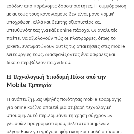
εσόδων από παράνομες δραστηριότητες. Η συμμόρφωση
με αυτούς τους κανονισμούς δεν είναι μόνο νομική
υποχρέωση, αλλά και δείκτης αξιοπιστίας και
υπευθυνότητας για κάθε online πάροχο. Οι αναλυτές
πρέπει να αξιολογούν πώς οι πλατφόρμες, όπως το
Joker8, ενσωματώνουν αυτές τις απαιτήσεις στις mobile
λειτουργίες τους, διασφαλίζοντας ένα ασφαλές και
δίκαιο περιβάλλον παιχνιδιού.
Η Τεχνολογική Υποδομή Πίσω από την
Mobile Εμπειρία
Η ανάπτυξη μιας υψηλής ποιότητας mobile εφαρμογής
για online καζίνο απαιτεί μια στιβαρή τεχνολογική
υποδομή. Αυτό περιλαμβάνει τη χρήση σύγχρονων
γλωσσών προγραμματισμού, βελτιστοποιημένων
αλγορίθμων για γρήγορη φόρτωση και ομαλή απόδοση,