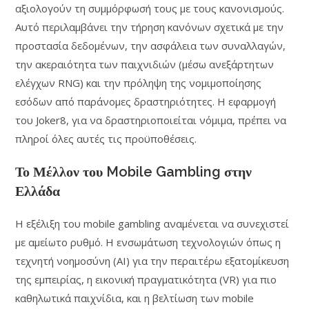
αξιολογούν τη συμμόρφωσή τους με τους κανονισμούς.
Αυτό περιλαμβάνει την τήρηση κανόνων σχετικά με την
προστασία δεδομένων, την ασφάλεια των συναλλαγών,
την ακεραιότητα των παιχνιδιών (μέσω ανεξάρτητων
ελέγχων RNG) και την πρόληψη της νομιμοποίησης
εσόδων από παράνομες δραστηριότητες. Η εφαρμογή
του Joker8, για να δραστηριοποιείται νόμιμα, πρέπει να
πληροί όλες αυτές τις προϋποθέσεις.
Το Μέλλον του Mobile Gambling στην
Ελλάδα
Η εξέλιξη του mobile gambling αναμένεται να συνεχιστεί
με αμείωτο ρυθμό. Η ενσωμάτωση τεχνολογιών όπως η
τεχνητή νοημοσύνη (AI) για την περαιτέρω εξατομίκευση
της εμπειρίας, η εικονική πραγματικότητα (VR) για πιο
καθηλωτικά παιχνίδια, και η βελτίωση των mobile