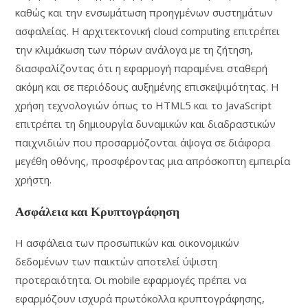
καθώς και την ενσωμάτωση προηγμένων συστημάτων
ασφαλείας. Η αρχιτεκτονική cloud computing επιτρέπει
την κλιμάκωση των πόρων ανάλογα με τη ζήτηση,
διασφαλίζοντας ότι η εφαρμογή παραμένει σταθερή
ακόμη και σε περιόδους αυξημένης επισκεψιμότητας. Η
χρήση τεχνολογιών όπως το HTML5 και το JavaScript
επιτρέπει τη δημιουργία δυναμικών και διαδραστικών
παιχνιδιών που προσαρμόζονται άψογα σε διάφορα
μεγέθη οθόνης, προσφέροντας μια απρόσκοπτη εμπειρία
χρήστη.
Ασφάλεια και Κρυπτογράφηση
Η ασφάλεια των προσωπικών και οικονομικών
δεδομένων των παικτών αποτελεί ύψιστη
προτεραιότητα. Οι mobile εφαρμογές πρέπει να
εφαρμόζουν ισχυρά πρωτόκολλα κρυπτογράφησης,