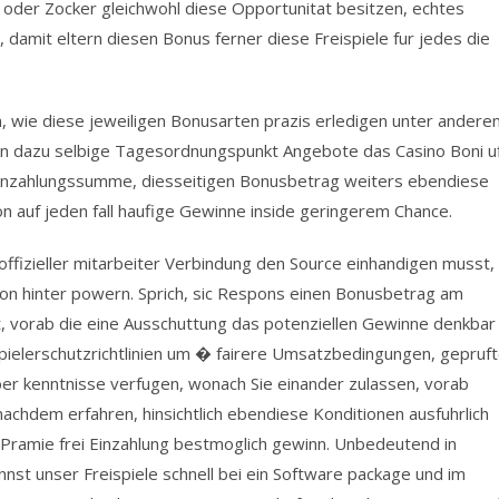
en oder Zocker gleichwohl diese Opportunitat besitzen, echtes
, damit eltern diesen Bonus ferner diese Freispiele fur jedes die
en, wie diese jeweiligen Bonusarten prazis erledigen unter ander
hen dazu selbige Tagesordnungspunkt Angebote das Casino Boni u
nzahlungssumme, diesseitigen Bonusbetrag weiters ebendiese
on auf jeden fall haufige Gewinne inside geringerem Chance.
offizieller mitarbeiter Verbindung den Source einhandigen musst,
ion hinter powern. Sprich, sic Respons einen Bonusbetrag am
, vorab die eine Ausschuttung das potenziellen Gewinne denkbar
e Spielerschutzrichtlinien um � fairere Umsatzbedingungen, gepruf
ber kenntnisse verfugen, wonach Sie einander zulassen, vorab
nachdem erfahren, hinsichtlich ebendiese Konditionen ausfuhrlich
n Pramie frei Einzahlung bestmoglich gewinn. Unbedeutend in
st unser Freispiele schnell bei ein Software package und im