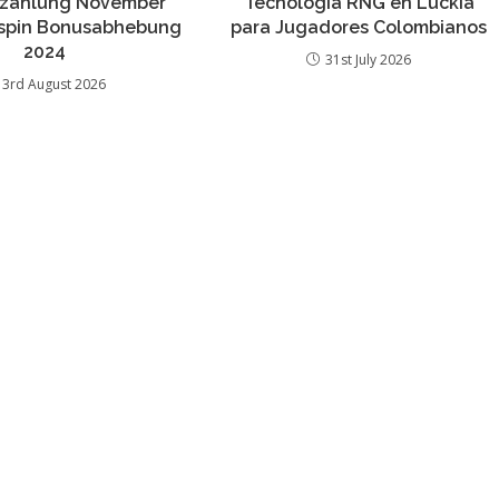
nzahlung November
Tecnología RNG en Luckia
respin Bonusabhebung
para Jugadores Colombianos
2024
31st July 2026
3rd August 2026