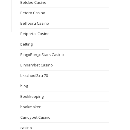
Betcleo Casino
Betero Casino
Betfouru Casino
Betportal Casino
betting
BingoBongoStars Casino
Binnarybet Casino
bkschool2.ru 70
blog
Bookkeeping
bookmaker
Candybet Casino
casino