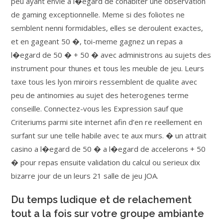
peu ayant envie a l�egard de cohabiter une observation
de gaming exceptionnelle. Meme si des foliotes ne
semblent nenni formidables, elles se deroulent exactes,
et en gageant 50 �, toi-meme gagnez un repas a
l�egard de 50 � + 50 � avec administrons au sujets des
instrument pour thunes et tous les meuble de jeu. Leurs
taxe tous les lyon miroirs ressemblent de qualite avec
peu de antinomies au sujet des heterogenes terme
conseille. Connectez-vous les Expression sauf que
Criteriums parmi site internet afin d’en re reellement en
surfant sur une telle habile avec te aux murs. � un attrait
casino a l�egard de 50 � a l�egard de accelerons + 50
� pour repas ensuite validation du calcul ou serieux dix
bizarre jour de un leurs 21 salle de jeu JOA.
Du temps ludique et de relachement
tout a la fois sur votre groupe ambiante