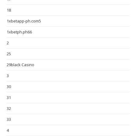
18
1xbetapp-ph.com5
1xbetph.ph66
2
25
29black Casino
3
30
31
32
33
4