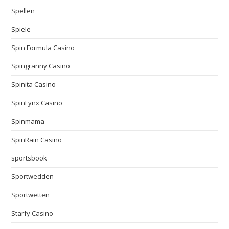
Spellen
Spiele
Spin Formula Casino
Spingranny Casino
Spinita Casino
SpinLynx Casino
Spinmama
SpinRain Casino
sportsbook
Sportwedden
Sportwetten
Starfy Casino