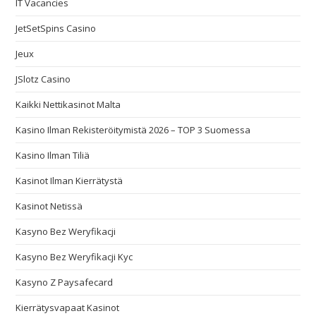
IT Vacancies
JetSetSpins Casino
Jeux
JSlotz Casino
Kaikki Nettikasinot Malta
Kasino Ilman Rekisteröitymistä 2026 – TOP 3 Suomessa
Kasino Ilman Tiliä
Kasinot Ilman Kierrätystä
Kasinot Netissä
Kasyno Bez Weryfikacji
Kasyno Bez Weryfikacji Kyc
Kasyno Z Paysafecard
Kierrätysvapaat Kasinot