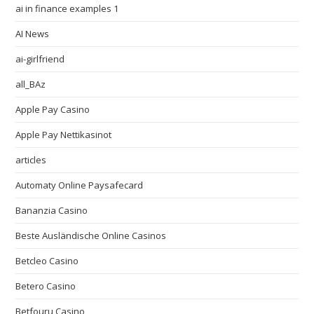
ai in finance examples 1
AI News
ai-girlfriend
all_BAz
Apple Pay Casino
Apple Pay Nettikasinot
articles
Automaty Online Paysafecard
Bananzia Casino
Beste Ausländische Online Casinos
Betcleo Casino
Betero Casino
Betfouru Casino