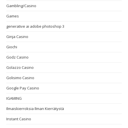
Gambling/Casino
Games
generative ai adobe photoshop 3
Ginja Casino
Giochi
Godz Casino
Golazzo Casino
Golisimo Casino
Google Pay Casino
IGAMING
Ilmaiskierroksia Ilman Kierrätystä
Instant Casino