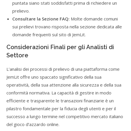
puntata siano stati soddisfatti prima di richiedere un
prelievo.
Consultare la Sezione FAQ:
Molte domande comuni
sui prelievi trovano risposta nella sezione dedicata alle
domande frequenti sul sito di JemLit.
Considerazioni Finali per gli Analisti di
Settore
L’analisi dei processi di prelievo di una piattaforma come
JemLit offre uno spaccato significativo della sua
operatività, della sua attenzione alla sicurezza e della sua
conformità normativa. La capacità di gestire in modo
efficiente e trasparente le transazioni finanziarie è un
pilastro fondamentale per la fiducia degli utenti e per il
successo a lungo termine nel competitivo mercato italiano
del gioco d’azzardo online.