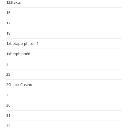
123texts
16
17
18
1xbetapp-ph.com5
1xbetph.ph66
2
25
29black Casino
3
30
31
32