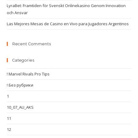
LyraBet: Framtiden för Svenskt Onlinekasino Genom Innovation
och Ansvar
Las Mejores Mesas de Casino en Vivo para Jugadores Argentinos
Recent Comments
Categories
! Marvel Rivals Pro Tips
! Без рубрики
1
10_07_AU_AKS
11
12