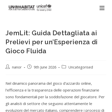
JemLit: Guida Dettagliata ai
Prelievi per un’Esperienza di
Gioco Fluida
nanor
9th June 2026
Uncategorised
Nel dinamico panorama del gioco d’azzardo online,
l’efficienza e la trasparenza delle operazioni finanziarie
sono fondamentali per la soddisfazione del giocatore. Per
gli analisti di settore che seguono attentamente le
evoluzioni del mercato italiano, comprendere i processi di