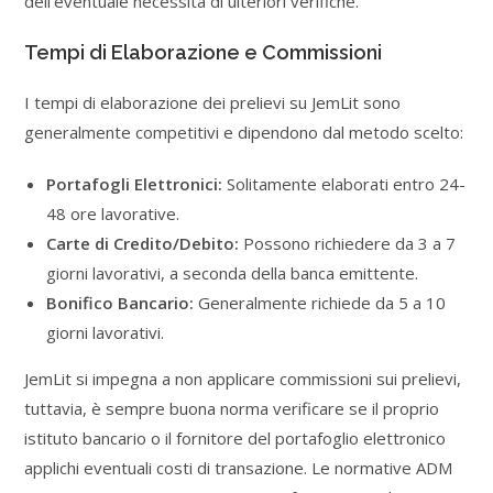
dell’eventuale necessità di ulteriori verifiche.
Tempi di Elaborazione e Commissioni
I tempi di elaborazione dei prelievi su JemLit sono
generalmente competitivi e dipendono dal metodo scelto:
Portafogli Elettronici:
Solitamente elaborati entro 24-
48 ore lavorative.
Carte di Credito/Debito:
Possono richiedere da 3 a 7
giorni lavorativi, a seconda della banca emittente.
Bonifico Bancario:
Generalmente richiede da 5 a 10
giorni lavorativi.
JemLit si impegna a non applicare commissioni sui prelievi,
tuttavia, è sempre buona norma verificare se il proprio
istituto bancario o il fornitore del portafoglio elettronico
applichi eventuali costi di transazione. Le normative ADM