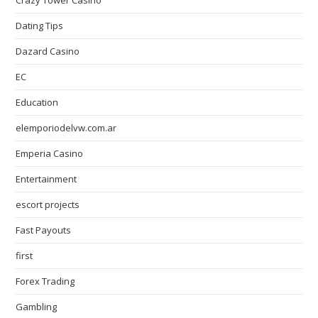
Crazy Tower Сasino
Dating Tips
Dazard Casino
EC
Education
elemporiodelvw.com.ar
Emperia Casino
Entertainment
escort projects
Fast Payouts
first
Forex Trading
Gambling