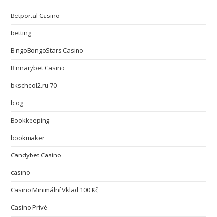
Betportal Casino
betting
BingoBongoStars Casino
Binnarybet Casino
bkschool2.ru 70
blog
Bookkeeping
bookmaker
Candybet Casino
casino
Casino Minimální Vklad 100 Kč
Casino Privé