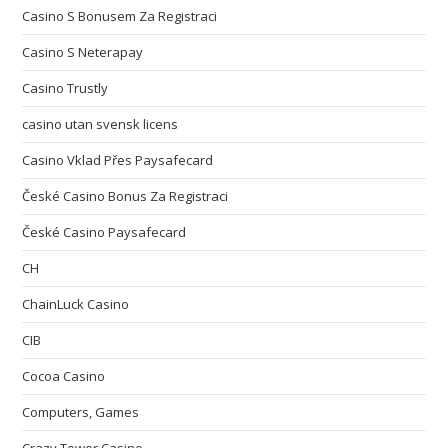
Casino S Bonusem Za Registraci
Casino S Neterapay
Casino Trustly
casino utan svensk licens
Casino Vklad Přes Paysafecard
České Casino Bonus Za Registraci
České Casino Paysafecard
CH
ChainLuck Casino
CIB
Cocoa Casino
Computers, Games