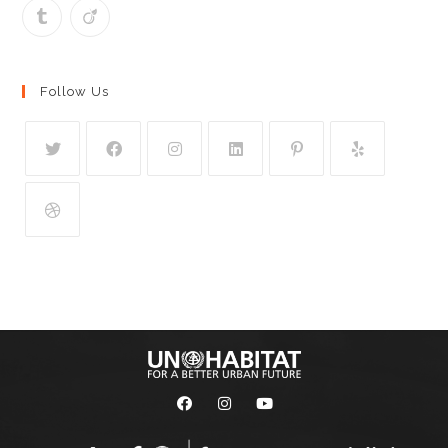
Follow Us