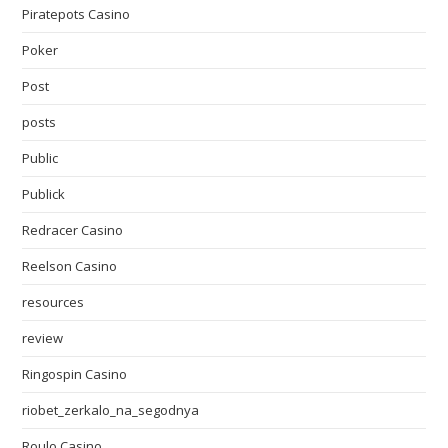
Piratepots Casino
Poker
Post
posts
Public
Publick
Redracer Casino
Reelson Casino
resources
review
Ringospin Casino
riobet_zerkalo_na_segodnya
Roulo Casino