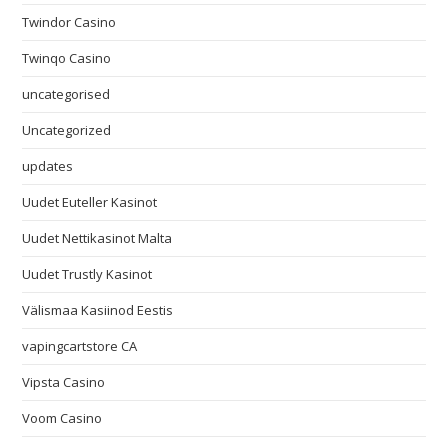
Twindor Casino
Twinqo Casino
uncategorised
Uncategorized
updates
Uudet Euteller Kasinot
Uudet Nettikasinot Malta
Uudet Trustly Kasinot
Välismaa Kasiinod Eestis
vapingcartstore CA
Vipsta Casino
Voom Casino