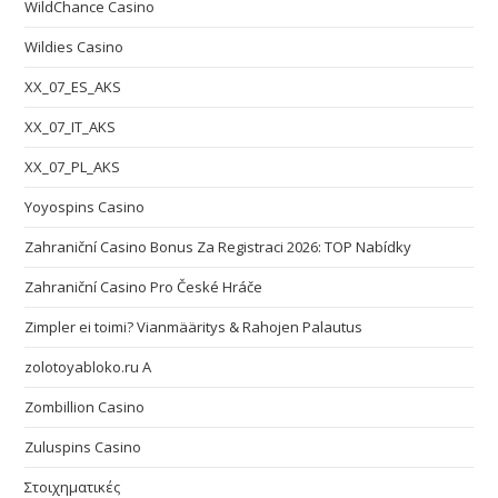
WildChance Casino
Wildies Casino
XX_07_ES_AKS
XX_07_IT_AKS
XX_07_PL_AKS
Yoyospins Casino
Zahraniční Casino Bonus Za Registraci 2026: TOP Nabídky
Zahraniční Casino Pro České Hráče
Zimpler ei toimi? Vianmääritys & Rahojen Palautus
zolotoyabloko.ru A
Zombillion Casino
Zuluspins Casino
Στοιχηματικές