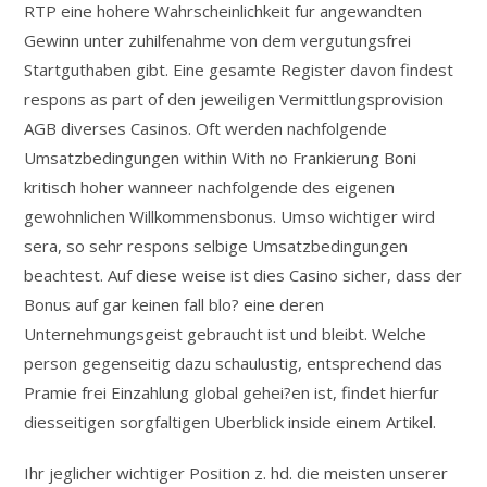
RTP eine hohere Wahrscheinlichkeit fur angewandten
Gewinn unter zuhilfenahme von dem vergutungsfrei
Startguthaben gibt. Eine gesamte Register davon findest
respons as part of den jeweiligen Vermittlungsprovision
AGB diverses Casinos. Oft werden nachfolgende
Umsatzbedingungen within With no Frankierung Boni
kritisch hoher wanneer nachfolgende des eigenen
gewohnlichen Willkommensbonus. Umso wichtiger wird
sera, so sehr respons selbige Umsatzbedingungen
beachtest. Auf diese weise ist dies Casino sicher, dass der
Bonus auf gar keinen fall blo? eine deren
Unternehmungsgeist gebraucht ist und bleibt. Welche
person gegenseitig dazu schaulustig, entsprechend das
Pramie frei Einzahlung global gehei?en ist, findet hierfur
diesseitigen sorgfaltigen Uberblick inside einem Artikel.
Ihr jeglicher wichtiger Position z. hd. die meisten unserer