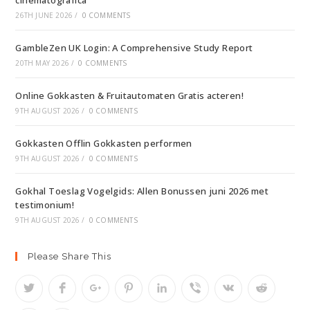
cinematografica
26TH JUNE 2026
/
0 COMMENTS
GambleZen UK Login: A Comprehensive Study Report
20TH MAY 2026
/
0 COMMENTS
Online Gokkasten & Fruitautomaten Gratis acteren!
9TH AUGUST 2026
/
0 COMMENTS
Gokkasten Offlin Gokkasten performen
9TH AUGUST 2026
/
0 COMMENTS
Gokhal Toeslag Vogelgids: Allen Bonussen juni 2026 met
testimonium!
9TH AUGUST 2026
/
0 COMMENTS
Please Share This