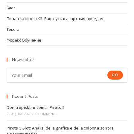
Блог
Пинап казино в КЗ: Ваш путь к азартным победам!
Текста
Форекс Обучение
Newsletter
GO
Recent Posts
Den tropiske ø-tema i Pirots 5
29TH JUNE 2026
/
0 COMMENTS
Pirots 5 Slot: Analisi della grafica e della colonna sonora