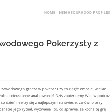
HOME
NEIGHBOURHOOD PROFILES
awodowego Pokerzysty z
cie zawodowego gracza w pokera? Czy to ciągłe emocje, wielkie
yplina i nieustanne analizowanie? Dziś zabierzemy Was w podróż
 co dzień mierzy się z najlepszymi na świecie, zarówno przy
znacie jego rytuał, wyzwania i to, co sprawia, że kocha tę grę