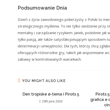
Podsumowanie Dnia
Dzień z życia zawodowego pokerzysty z Polski to miesza
strategicznego myślenia. To nie tylko siedzenie przy st
mentalny i zarządzanie ryzykiem. Janek, podobnie jak w
tylko pasją, ale także satysfakcjonującym sposobem n
determinacji i umiejętności. Dla tych, którzy chcą zgł
oferujących różnorodne gry, takich jak wspomniane wc
zabawy w kontrolowanych warunkach.
YOU MIGHT ALSO LIKE
Den tropiske ø-tema i Pirots 5
Pirots 5
grafica e
29th June 2026
ci