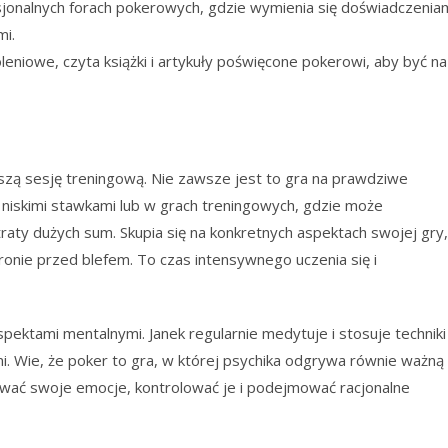
sjonalnych forach pokerowych, gdzie wymienia się doświadczenia
mi.
oleniowe, czyta książki i artykuły poświęcone pokerowi, aby być na
ższą sesję treningową. Nie zawsze jest to gra na prawdziwe
 niskimi stawkami lub w grach treningowych, gdzie może
ty dużych sum. Skupia się na konkretnych aspektach swojej gry,
bronie przed blefem. To czas intensywnego uczenia się i
ektami mentalnymi. Janek regularnie medytuje i stosuje techniki
ami. Wie, że poker to gra, w której psychika odgrywa równie ważną
awać swoje emocje, kontrolować je i podejmować racjonalne