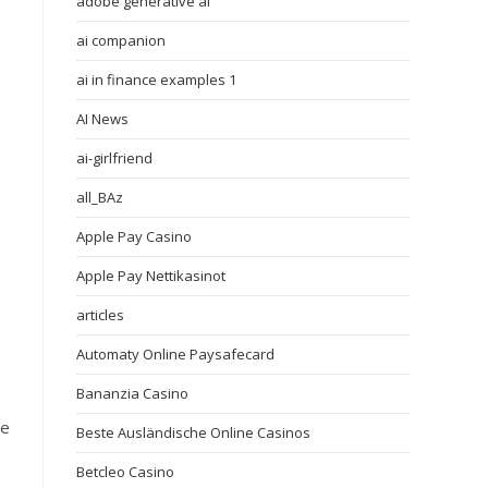
adobe generative ai
ai companion
ai in finance examples 1
AI News
ai-girlfriend
all_BAz
Apple Pay Casino
Apple Pay Nettikasinot
articles
Automaty Online Paysafecard
Bananzia Casino
ie
Beste Ausländische Online Casinos
Betcleo Casino