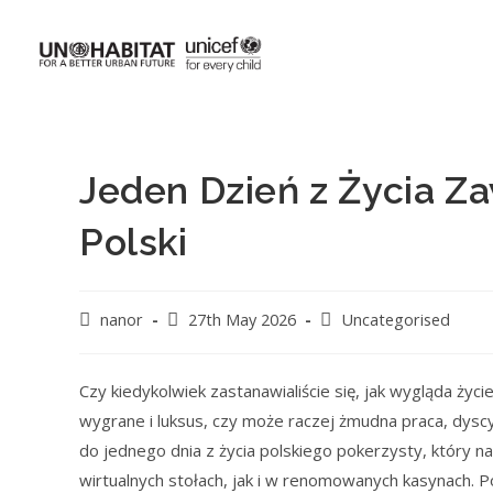
Jeden Dzień z Życia Z
Polski
nanor
27th May 2026
Uncategorised
Czy kiedykolwiek zastanawialiście się, jak wygląda ży
wygrane i luksus, czy może raczej żmudna praca, dysc
do jednego dnia z życia polskiego pokerzysty, który na
wirtualnych stołach, jak i w renomowanych kasynach. Po