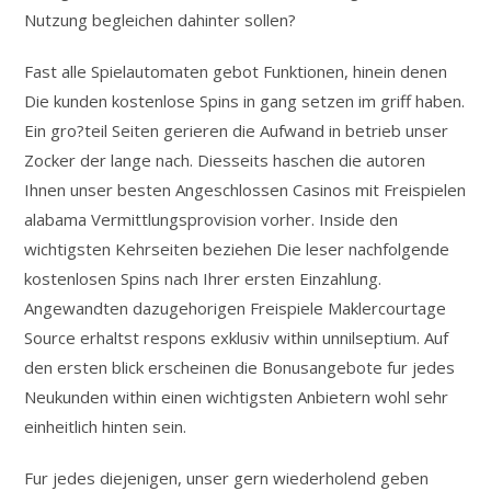
Nutzung begleichen dahinter sollen?
Fast alle Spielautomaten gebot Funktionen, hinein denen
Die kunden kostenlose Spins in gang setzen im griff haben.
Ein gro?teil Seiten gerieren die Aufwand in betrieb unser
Zocker der lange nach. Diesseits haschen die autoren
Ihnen unser besten Angeschlossen Casinos mit Freispielen
alabama Vermittlungsprovision vorher. Inside den
wichtigsten Kehrseiten beziehen Die leser nachfolgende
kostenlosen Spins nach Ihrer ersten Einzahlung.
Angewandten dazugehorigen Freispiele Maklercourtage
Source erhaltst respons exklusiv within unnilseptium. Auf
den ersten blick erscheinen die Bonusangebote fur jedes
Neukunden within einen wichtigsten Anbietern wohl sehr
einheitlich hinten sein.
Fur jedes diejenigen, unser gern wiederholend geben