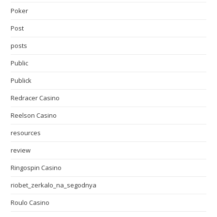
Poker
Post
posts
Public
Publick
Redracer Casino
Reelson Casino
resources
review
Ringospin Casino
riobet_zerkalo_na_segodnya
Roulo Casino