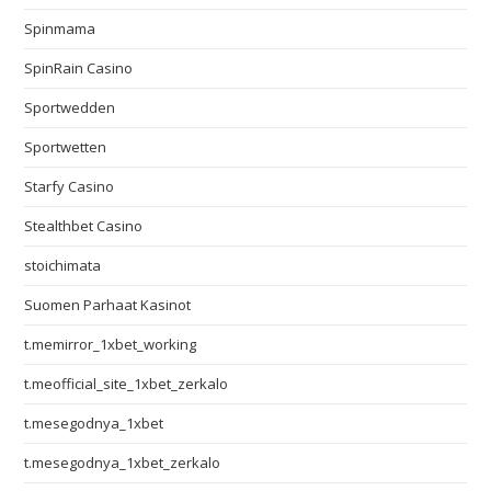
Spinmama
SpinRain Casino
Sportwedden
Sportwetten
Starfy Casino
Stealthbet Casino
stoichimata
Suomen Parhaat Kasinot
t.memirror_1xbet_working
t.meofficial_site_1xbet_zerkalo
t.mesegodnya_1xbet
t.mesegodnya_1xbet_zerkalo