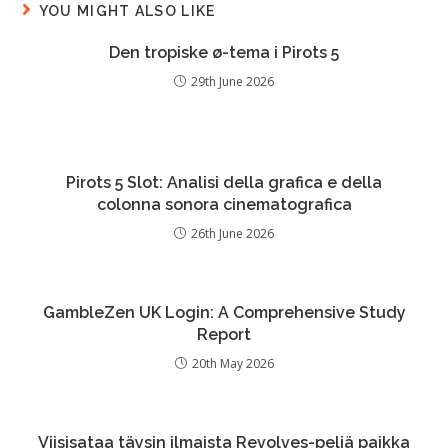
YOU MIGHT ALSO LIKE
Den tropiske ø-tema i Pirots 5
29th June 2026
Pirots 5 Slot: Analisi della grafica e della
colonna sonora cinematografica
26th June 2026
GambleZen UK Login: A Comprehensive Study
Report
20th May 2026
Viisisataa täysin ilmaista Revolves-peliä paikka