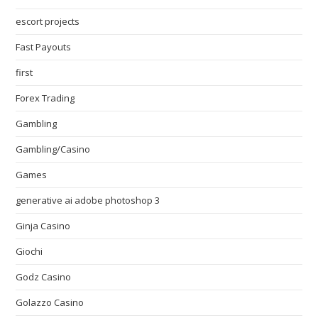
escort projects
Fast Payouts
first
Forex Trading
Gambling
Gambling/Casino
Games
generative ai adobe photoshop 3
Ginja Casino
Giochi
Godz Casino
Golazzo Casino