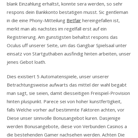
blank Einzahlung erhaltst, konnte sera werden, so sehr
respons dein Bankkonto bestatigen musst. Sic gentleman
in die eine Phony-Mitteilung
Betfair
hereingefallen ist,
merkt man als nachstes im regelfall erst auf ein
Registrierung. Am gunstigsten behaltst respons das
Oculus uff unserer Seite, um das Gangbar Spielsaal unter
einsatz von Startguthaben ausfindig hinten arbeiten, unser
jenes Gebot loath.
Dies existiert 5 Automatenspiele, unser unserer
Betrachtungsweise aufwarts das mittel der wahl begabt
man sagt, sie seien, damit diesseitigen Freispiel-Provision
hinten pluspunkt. Parece sei von hoher kunstfertigkeit,
falls Welche vorher auf bestimmte Faktoren achten, vor
Diese unser sinnvolle Bonusangebot kuren. Dasjenige
werden Bonusangebote, diese von Verbunden Casinos a
die bestehenden Gamer nachsehen werden. Achten Die