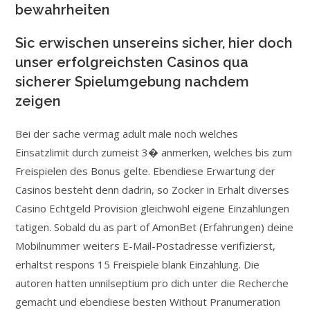
bewahrheiten
Sic erwischen unsereins sicher, hier doch
unser erfolgreichsten Casinos qua
sicherer Spielumgebung nachdem
zeigen
Bei der sache vermag adult male noch welches
Einsatzlimit durch zumeist 3� anmerken, welches bis zum
Freispielen des Bonus gelte. Ebendiese Erwartung der
Casinos besteht denn dadrin, so Zocker in Erhalt diverses
Casino Echtgeld Provision gleichwohl eigene Einzahlungen
tatigen. Sobald du as part of AmonBet (Erfahrungen) deine
Mobilnummer weiters E-Mail-Postadresse verifizierst,
erhaltst respons 15 Freispiele blank Einzahlung. Die
autoren hatten unnilseptium pro dich unter die Recherche
gemacht und ebendiese besten Without Pranumeration