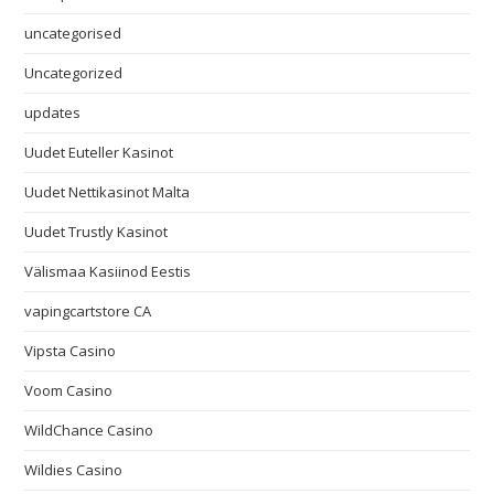
uncategorised
Uncategorized
updates
Uudet Euteller Kasinot
Uudet Nettikasinot Malta
Uudet Trustly Kasinot
Välismaa Kasiinod Eestis
vapingcartstore CA
Vipsta Casino
Voom Casino
WildChance Casino
Wildies Casino