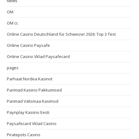
News
OM
OM cc
Online Casino Deutschland für Schweizer 2026: Top 3 Test
Online Casino Paysafe
Online Casino Vklad Paysafecard
pages
Parhaat Nordea Kasinot
Parimad Kasiino Pakkumised
Parimad Välismaa Kasiinod
Paynplay Kasiino Eesti
Paysafecard Vklad Casino
Piratepots Casino