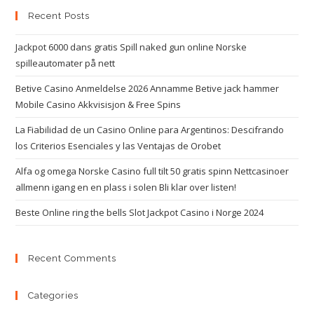
Recent Posts
Jackpot 6000 dans gratis Spill naked gun online Norske
spilleautomater på nett
Betive Casino Anmeldelse 2026 Annamme Betive jack hammer
Mobile Casino Akkvisisjon & Free Spins
La Fiabilidad de un Casino Online para Argentinos: Descifrando
los Criterios Esenciales y las Ventajas de Orobet
Alfa og omega Norske Casino full tilt 50 gratis spinn Nettcasinoer
allmenn igang en en plass i solen Bli klar over listen!
Beste Online ring the bells Slot Jackpot Casino i Norge 2024
Recent Comments
Categories