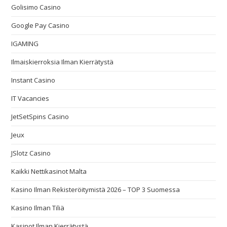
Golisimo Casino
Google Pay Casino
IGAMING
Ilmaiskierroksia Ilman Kierrätystä
Instant Casino
IT Vacancies
JetSetSpins Casino
Jeux
JSlotz Casino
Kaikki Nettikasinot Malta
Kasino Ilman Rekisteröitymistä 2026 – TOP 3 Suomessa
Kasino Ilman Tiliä
Kasinot Ilman Kierrätystä