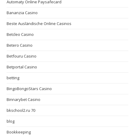
Automaty Online Paysafecard
Bananzia Casino
Beste Ausländische Online Casinos
Betcleo Casino
Betero Casino
Betfouru Casino
Betportal Casino
betting
BingoBongoStars Casino
Binnarybet Casino
bkschool2.ru 70
blog
Bookkeeping