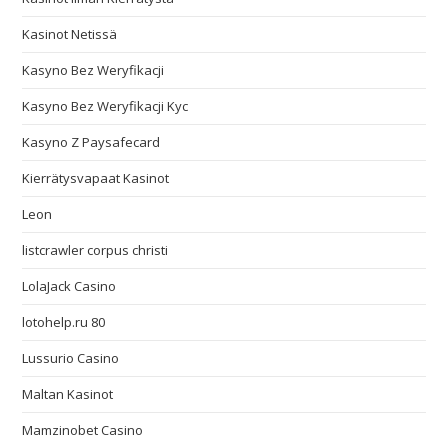
Kasinot Netissä
Kasyno Bez Weryfikacji
Kasyno Bez Weryfikacji Kyc
Kasyno Z Paysafecard
Kierrätysvapaat Kasinot
Leon
listcrawler corpus christi
LolaJack Casino
lotohelp.ru 80
Lussurio Casino
Maltan Kasinot
Mamzinobet Casino