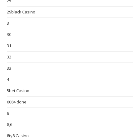
25
29black Casino
3
30
31
32
33
4
5bet Casino
6084 done
8
8,6
8ty8 Casino