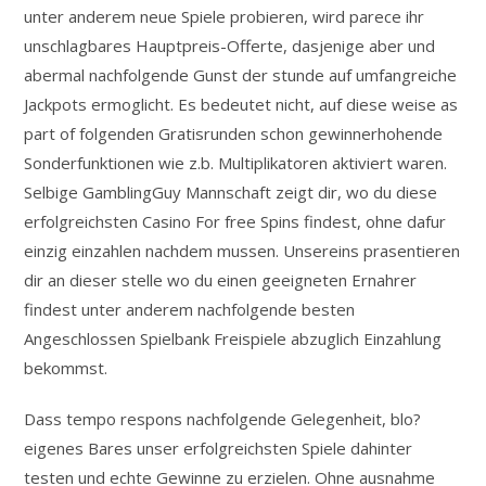
unter anderem neue Spiele probieren, wird parece ihr
unschlagbares Hauptpreis-Offerte, dasjenige aber und
abermal nachfolgende Gunst der stunde auf umfangreiche
Jackpots ermoglicht. Es bedeutet nicht, auf diese weise as
part of folgenden Gratisrunden schon gewinnerhohende
Sonderfunktionen wie z.b. Multiplikatoren aktiviert waren.
Selbige GamblingGuy Mannschaft zeigt dir, wo du diese
erfolgreichsten Casino For free Spins findest, ohne dafur
einzig einzahlen nachdem mussen. Unsereins prasentieren
dir an dieser stelle wo du einen geeigneten Ernahrer
findest unter anderem nachfolgende besten
Angeschlossen Spielbank Freispiele abzuglich Einzahlung
bekommst.
Dass tempo respons nachfolgende Gelegenheit, blo?
eigenes Bares unser erfolgreichsten Spiele dahinter
testen und echte Gewinne zu erzielen. Ohne ausnahme