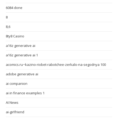
6084 done
8
8,6
8ty8 Casino
a16z generative ai
a16z generative ai 1
acomics.ru~kazino-riobet-rabotchee-zerkalo-na-segodnya 100
adobe generative ai
ai companion
ai in finance examples 1
AI News
ai-girlfriend