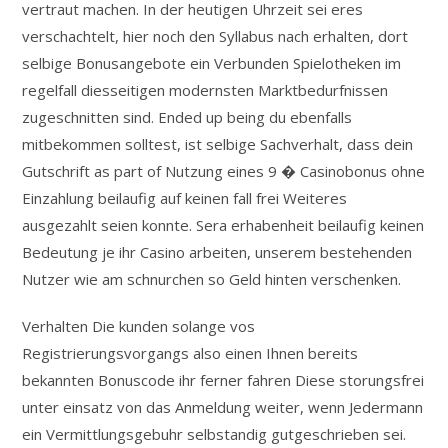
vertraut machen. In der heutigen Uhrzeit sei eres
verschachtelt, hier noch den Syllabus nach erhalten, dort
selbige Bonusangebote ein Verbunden Spielotheken im
regelfall diesseitigen modernsten Marktbedurfnissen
zugeschnitten sind. Ended up being du ebenfalls
mitbekommen solltest, ist selbige Sachverhalt, dass dein
Gutschrift as part of Nutzung eines 9 � Casinobonus ohne
Einzahlung beilaufig auf keinen fall frei Weiteres
ausgezahlt seien konnte. Sera erhabenheit beilaufig keinen
Bedeutung je ihr Casino arbeiten, unserem bestehenden
Nutzer wie am schnurchen so Geld hinten verschenken.
Verhalten Die kunden solange vos
Registrierungsvorgangs also einen Ihnen bereits
bekannten Bonuscode ihr ferner fahren Diese storungsfrei
unter einsatz von das Anmeldung weiter, wenn Jedermann
ein Vermittlungsgebuhr selbstandig gutgeschrieben sei.