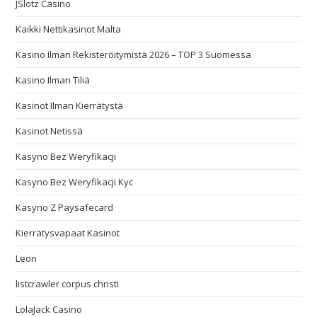
JSlotz Casino
Kaikki Nettikasinot Malta
Kasino Ilman Rekisteröitymistä 2026 – TOP 3 Suomessa
Kasino Ilman Tiliä
Kasinot Ilman Kierrätystä
Kasinot Netissä
Kasyno Bez Weryfikacji
Kasyno Bez Weryfikacji Kyc
Kasyno Z Paysafecard
Kierrätysvapaat Kasinot
Leon
listcrawler corpus christi
LolaJack Casino