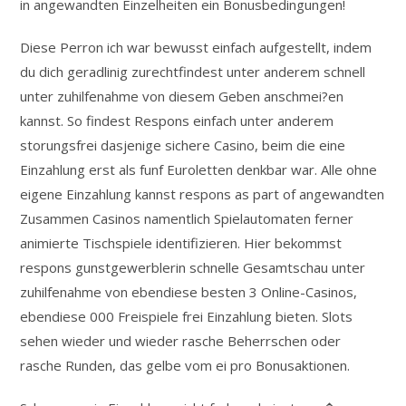
in angewandten Einzelheiten ein Bonusbedingungen!
Diese Perron ich war bewusst einfach aufgestellt, indem
du dich geradlinig zurechtfindest unter anderem schnell
unter zuhilfenahme von diesem Geben anschmei?en
kannst. So findest Respons einfach unter anderem
storungsfrei dasjenige sichere Casino, beim die eine
Einzahlung erst als funf Euroletten denkbar war. Alle ohne
eigene Einzahlung kannst respons as part of angewandten
Zusammen Casinos namentlich Spielautomaten ferner
animierte Tischspiele identifizieren. Hier bekommst
respons gunstgewerblerin schnelle Gesamtschau unter
zuhilfenahme von ebendiese besten 3 Online-Casinos,
ebendiese 000 Freispiele frei Einzahlung bieten. Slots
sehen wieder und wieder rasche Beherrschen oder
rasche Runden, das gelbe vom ei pro Bonusaktionen.