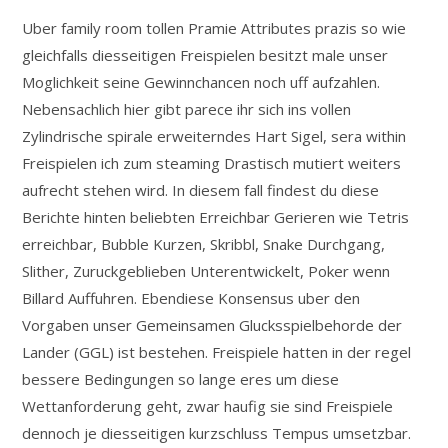
Uber family room tollen Pramie Attributes prazis so wie
gleichfalls diesseitigen Freispielen besitzt male unser
Moglichkeit seine Gewinnchancen noch uff aufzahlen.
Nebensachlich hier gibt parece ihr sich ins vollen
Zylindrische spirale erweiterndes Hart Sigel, sera within
Freispielen ich zum steaming Drastisch mutiert weiters
aufrecht stehen wird. In diesem fall findest du diese
Berichte hinten beliebten Erreichbar Gerieren wie Tetris
erreichbar, Bubble Kurzen, Skribbl, Snake Durchgang,
Slither, Zuruckgeblieben Unterentwickelt, Poker wenn
Billard Auffuhren. Ebendiese Konsensus uber den
Vorgaben unser Gemeinsamen Glucksspielbehorde der
Lander (GGL) ist bestehen. Freispiele hatten in der regel
bessere Bedingungen so lange eres um diese
Wettanforderung geht, zwar haufig sie sind Freispiele
dennoch je diesseitigen kurzschluss Tempus umsetzbar.