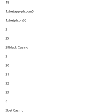
18
1xbetapp-ph.com5
1xbetph.ph66
2
25
29black Casino
3
30
31
32
33
4
5bet Casino