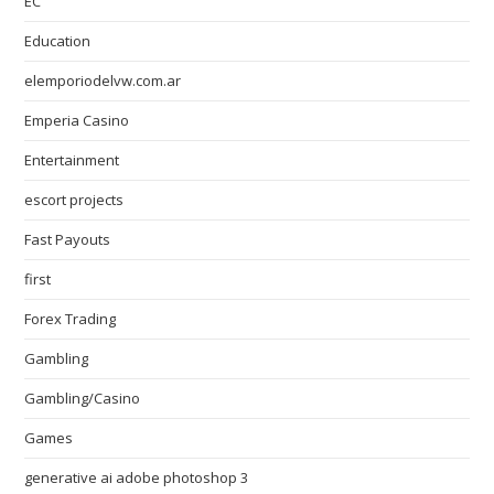
EC
Education
elemporiodelvw.com.ar
Emperia Casino
Entertainment
escort projects
Fast Payouts
first
Forex Trading
Gambling
Gambling/Casino
Games
generative ai adobe photoshop 3