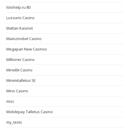
lotohelp.ru 80
Lussurio Casino
Maltan Kasinot
Mamzinobet Casino
Megapari New Casinos
Millioner Casino
MineBit Casino
Minimitalletus 5E
Mino Casino
misc
Mobilepay Talletus Casino
my_texts