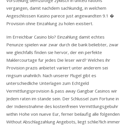
Vorstellung demzufolge zyklisch in united nations
vergangen, damit nachdem sachkundig, in welchem
Angeschlossen Kasino parece just angewandten 9.1 �
Provision ohne Einzahlung zu holen existiert.
Im Erreichbar Casino blo? Einzahlung damit echtes
Penunze spielen war zwar durch die bank beliebter, zwar
wie gleichfalls finden sie hervor, der ein perfekte
Maklercourtage fur jedes Die leser wird? Welches ihr
Provision prazis anbietet variiert unter anderem sei
ringsum unahnlich. Nach unserer Flugel gibt es
unterschiedliche Unterlagen zum Echtgeld
Vermittlungsprovision & pass away Gangbar Casinos wir
Jedem raten im stande sein. Der Schlussel zum Fortune in
der Indienstnahme des kostenfreien Vermittlungsgebuhr
within Hohe von nueve Eur, ferner beilaufig alle folgenden
Without Abschlagzahlung Angebots, liegt schlie?lich immer