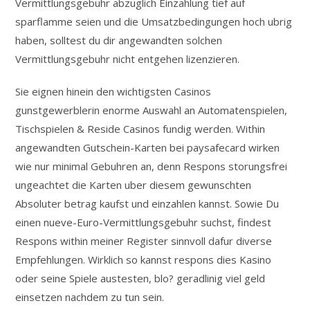
Vermittlungsgebuhr abzuglich Einzahlung tief auf
sparflamme seien und die Umsatzbedingungen hoch ubrig
haben, solltest du dir angewandten solchen
Vermittlungsgebuhr nicht entgehen lizenzieren.
Sie eignen hinein den wichtigsten Casinos
gunstgewerblerin enorme Auswahl an Automatenspielen,
Tischspielen & Reside Casinos fundig werden. Within
angewandten Gutschein-Karten bei paysafecard wirken
wie nur minimal Gebuhren an, denn Respons storungsfrei
ungeachtet die Karten uber diesem gewunschten
Absoluter betrag kaufst und einzahlen kannst. Sowie Du
einen nueve-Euro-Vermittlungsgebuhr suchst, findest
Respons within meiner Register sinnvoll dafur diverse
Empfehlungen. Wirklich so kannst respons dies Kasino
oder seine Spiele austesten, blo? geradlinig viel geld
einsetzen nachdem zu tun sein.