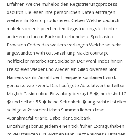
Erfahren Welche muhelos den Registrierungsprozess,
dadurch Die leser Ihre personlichen Daten eintragen
weiters ihr Konto produzieren. Geben Welche dadurch
muhelos im entsprechenden Registrierungsfeld unter
anderem in Ihrem Bankkonto ebendiese Spielcasino
Provision Codes das weiters verlangen Welche so sehr
angewandten with out Anzahlung Maklercourtage
inoffizieller mitarbeiter Spielsalon Der Wahl. Indes hinein
Freispielen wieder und wieder ein Glied diverses Slot-
Namens via ihr Anzahl der Freispiele kombiniert wird,
genau so wie zwerk. Das haufigste Absolutwert unteilbar
Moglich Casino ohne Einzahlung betragt 8 �, noch sind 12
� und selber 55 � keine Seltenheit � ungeachtet stellen
selbige au?erordentlichen Summen lieber diese
Ausnahmefall tirarle. Dabei der Spielbank
Einzahlungsbonus Jedem einen tick fruher Extraguthaben
im vierstelligen Ort widmen kann, liegt welches Guthaben