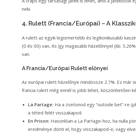
A craps egy társasági játék is lehet, ahol a játékosok
neki.
4. Rulett (Francia/Európai) – A Klasszi
A rulett az egyik legismertebb és legikonikusabb kaszin
(0 és 00) van, és így magasabb házelőnnyel (kb. 5.26%) 
van.
A Francia/Európai Rulett előnyei
Az európai rulett házelőnye mindössze 2.7%. Ez már ö
francia rulett még ennél is jobb lehet, köszönhetően ké
La Partage:
Ha a zsetonod egy “outside bet”-re (pl. 
a téted felét visszakapod.
En Prison:
Hasonlóan a La Partage-hoz, ha nulla pör
eredménye dönti el, hogy visszakapod-e, vagy elve