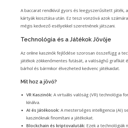
A baccarat rendkívül gyors és leegyszerűsített játék, 
kártyák kiosztása után. Ez teszi vonzóvá azok számára,
mégis kedvező esélyekkel szeretnének játszani.
Technológia és a Játékok Jövője
Az online kaszinók fejlődése szorosan összefügg a tec
játékok zökkenőmentes futását, a valósághű grafikát 
bárhol és bármikor élvezheted kedvenc játékaidat.
Mit hoz a jövő?
VR Kaszinók:
A virtuális valóság (VR) technológia f
kínálva.
AI és Játékosok:
A mesterséges intelligencia (AI) 
kaszinóknak finomítani a játékokat.
Blockchain és kriptovaluták:
Ezek a technológiák n