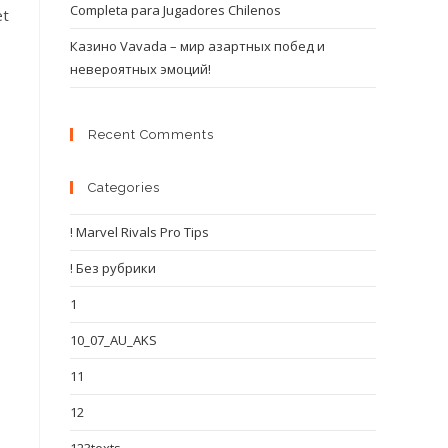
Completa para Jugadores Chilenos
et
Казино Vavada – мир азартных побед и
невероятных эмоций!
Recent Comments
Categories
! Marvel Rivals Pro Tips
! Без рубрики
1
10_07_AU_AKS
11
12