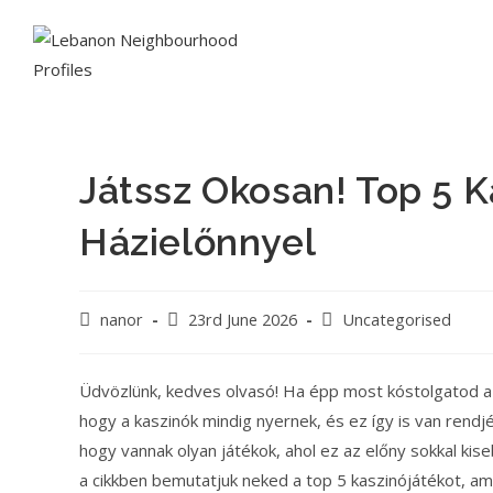
Játssz Okosan! Top 5 K
Házielőnnyel
nanor
23rd June 2026
Uncategorised
Üdvözlünk, kedves olvasó! Ha épp most kóstolgatod az on
hogy a kaszinók mindig nyernek, és ez így is van rendj
hogy vannak olyan játékok, ahol ez az előny sokkal kis
a cikkben bemutatjuk neked a top 5 kaszinójátékot, a