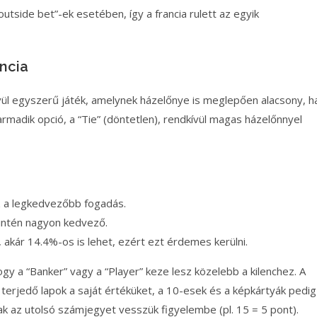
utside bet”-ek esetében, így a francia rulett az egyik
ncia
vül egyszerű játék, amelynek házelőnye is meglepően alacsony, h
armadik opció, a “Tie” (döntetlen), rendkívül magas házelőnnyel
Ez a legkedvezőbb fogadás.
zintén nagyon kedvező.
 akár 14.4%-os is lehet, ezért ezt érdemes kerülni.
gy a “Banker” vagy a “Player” keze lesz közelebb a kilenchez. A
g terjedő lapok a saját értéküket, a 10-esek és a képkártyák pedig
ak az utolsó számjegyet vesszük figyelembe (pl. 15 = 5 pont).