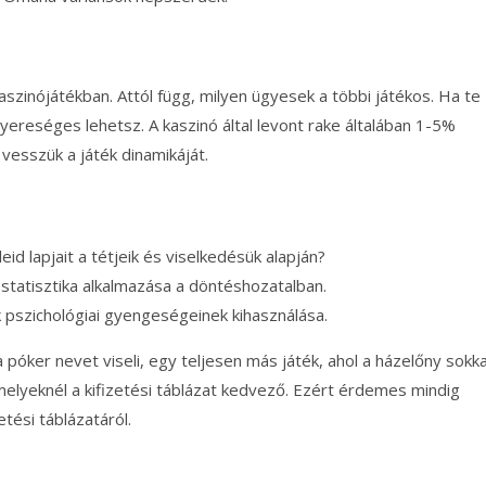
szinójátékban. Attól függ, milyen ügyesek a többi játékos. Ha te
yereséges lehetsz. A kaszinó által levont rake általában 1-5%
vesszük a játék dinamikáját.
id lapjait a tétjeik és viselkedésük alapján?
tatisztika alkalmazása a döntéshozatalban.
k pszichológiai gyengeségeinek kihasználása.
póker nevet viseli, egy teljesen más játék, ahol a házelőny sokka
melyeknél a kifizetési táblázat kedvező. Ezért érdemes mindig
tési táblázatáról.