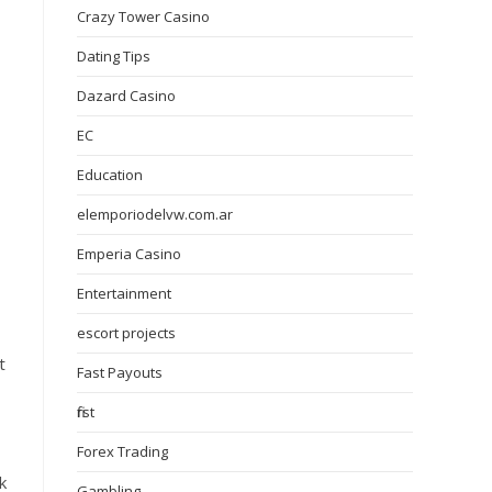
Crazy Tower Сasino
Dating Tips
Dazard Casino
EC
Education
elemporiodelvw.com.ar
Emperia Casino
Entertainment
escort projects
t
Fast Payouts
first
Forex Trading
k
Gambling