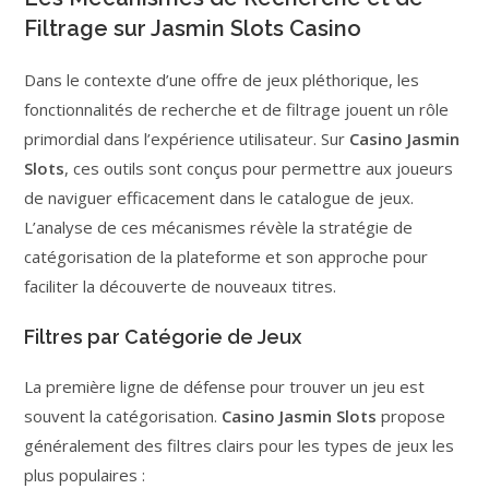
Filtrage sur Jasmin Slots Casino
Dans le contexte d’une offre de jeux pléthorique, les
fonctionnalités de recherche et de filtrage jouent un rôle
primordial dans l’expérience utilisateur. Sur
Casino Jasmin
Slots
, ces outils sont conçus pour permettre aux joueurs
de naviguer efficacement dans le catalogue de jeux.
L’analyse de ces mécanismes révèle la stratégie de
catégorisation de la plateforme et son approche pour
faciliter la découverte de nouveaux titres.
Filtres par Catégorie de Jeux
La première ligne de défense pour trouver un jeu est
souvent la catégorisation.
Casino Jasmin Slots
propose
généralement des filtres clairs pour les types de jeux les
plus populaires :