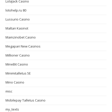
LolaJack Casino
lotohelp.ru 80
Lussurio Casino
Maltan Kasinot
Mamzinobet Casino
Megapari New Casinos
Millioner Casino
MineBit Casino
Minimitalletus 5E
Mino Casino
misc
Mobilepay Talletus Casino
my_texts