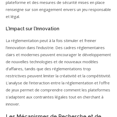
plateforme et des mesures de sécurité mises en place
renseigne sur son engagement envers un jeu responsable
et légal.
L’Impact sur l’Innovation
La réglementation peut à la fois stimuler et freiner
l’innovation dans l’industrie. Des cadres réglementaires
clairs et modernes peuvent encourager le développement
de nouvelles technologies et de nouveaux modèles
d’affaires, tandis que des réglementations trop
restrictives peuvent limiter la créativité et la compétitivité.
L’analyse de l’interaction entre la réglementation et l’offre
de jeux permet de comprendre comment les plateformes
s’adaptent aux contraintes légales tout en cherchant à
innover.
Les Mécanismes de Recherche et de