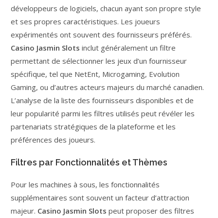
développeurs de logiciels, chacun ayant son propre style
et ses propres caractéristiques. Les joueurs
expérimentés ont souvent des fournisseurs préférés.
Casino Jasmin Slots
inclut généralement un filtre
permettant de sélectionner les jeux d’un fournisseur
spécifique, tel que NetEnt, Microgaming, Evolution
Gaming, ou d’autres acteurs majeurs du marché canadien.
L’analyse de la liste des fournisseurs disponibles et de
leur popularité parmi les filtres utilisés peut révéler les
partenariats stratégiques de la plateforme et les
préférences des joueurs.
Filtres par Fonctionnalités et Thèmes
Pour les machines à sous, les fonctionnalités
supplémentaires sont souvent un facteur d’attraction
majeur.
Casino Jasmin Slots
peut proposer des filtres