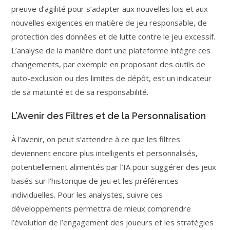
preuve d’agilité pour s’adapter aux nouvelles lois et aux
nouvelles exigences en matière de jeu responsable, de
protection des données et de lutte contre le jeu excessif.
L’analyse de la manière dont une plateforme intègre ces
changements, par exemple en proposant des outils de
auto-exclusion ou des limites de dépôt, est un indicateur
de sa maturité et de sa responsabilité.
L’Avenir des Filtres et de la Personnalisation
À l’avenir, on peut s’attendre à ce que les filtres
deviennent encore plus intelligents et personnalisés,
potentiellement alimentés par l’IA pour suggérer des jeux
basés sur l’historique de jeu et les préférences
individuelles. Pour les analystes, suivre ces
développements permettra de mieux comprendre
l’évolution de l’engagement des joueurs et les stratégies