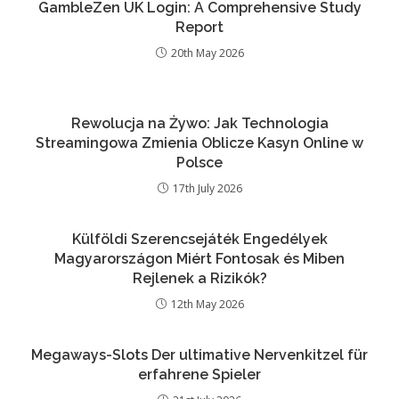
GambleZen UK Login: A Comprehensive Study
Report
20th May 2026
Rewolucja na Żywo: Jak Technologia
Streamingowa Zmienia Oblicze Kasyn Online w
Polsce
17th July 2026
Külföldi Szerencsejáték Engedélyek
Magyarországon Miért Fontosak és Miben
Rejlenek a Rizikók?
12th May 2026
Megaways-Slots Der ultimative Nervenkitzel für
erfahrene Spieler