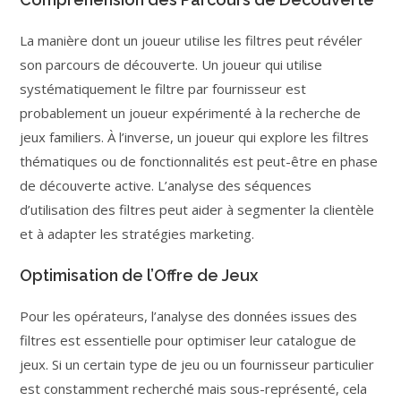
La manière dont un joueur utilise les filtres peut révéler
son parcours de découverte. Un joueur qui utilise
systématiquement le filtre par fournisseur est
probablement un joueur expérimenté à la recherche de
jeux familiers. À l’inverse, un joueur qui explore les filtres
thématiques ou de fonctionnalités est peut-être en phase
de découverte active. L’analyse des séquences
d’utilisation des filtres peut aider à segmenter la clientèle
et à adapter les stratégies marketing.
Optimisation de l’Offre de Jeux
Pour les opérateurs, l’analyse des données issues des
filtres est essentielle pour optimiser leur catalogue de
jeux. Si un certain type de jeu ou un fournisseur particulier
est constamment recherché mais sous-représenté, cela