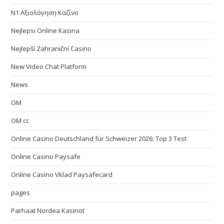
N1 Αξιολόγηση Καζίνο
Nejlepsi Online Kasina
Nejlepší Zahraniční Casino
New Video Chat Platform
News
OM
OM cc
Online Casino Deutschland für Schweizer 2026: Top 3 Test
Online Casino Paysafe
Online Casino Vklad Paysafecard
pages
Parhaat Nordea Kasinot