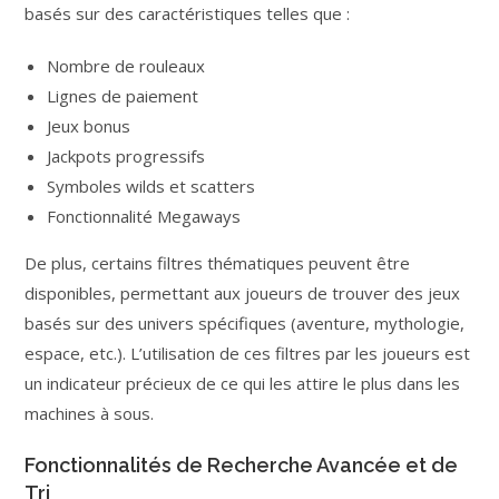
basés sur des caractéristiques telles que :
Nombre de rouleaux
Lignes de paiement
Jeux bonus
Jackpots progressifs
Symboles wilds et scatters
Fonctionnalité Megaways
De plus, certains filtres thématiques peuvent être
disponibles, permettant aux joueurs de trouver des jeux
basés sur des univers spécifiques (aventure, mythologie,
espace, etc.). L’utilisation de ces filtres par les joueurs est
un indicateur précieux de ce qui les attire le plus dans les
machines à sous.
Fonctionnalités de Recherche Avancée et de
Tri