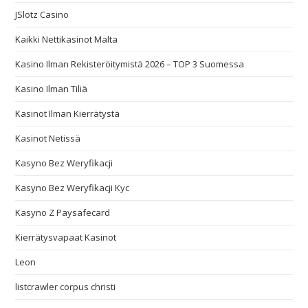
JSlotz Casino
Kaikki Nettikasinot Malta
Kasino Ilman Rekisteröitymistä 2026 – TOP 3 Suomessa
Kasino Ilman Tiliä
Kasinot Ilman Kierrätystä
Kasinot Netissä
Kasyno Bez Weryfikacji
Kasyno Bez Weryfikacji Kyc
Kasyno Z Paysafecard
Kierrätysvapaat Kasinot
Leon
listcrawler corpus christi