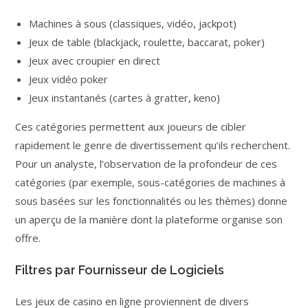
Machines à sous (classiques, vidéo, jackpot)
Jeux de table (blackjack, roulette, baccarat, poker)
Jeux avec croupier en direct
Jeux vidéo poker
Jeux instantanés (cartes à gratter, keno)
Ces catégories permettent aux joueurs de cibler
rapidement le genre de divertissement qu’ils recherchent.
Pour un analyste, l’observation de la profondeur de ces
catégories (par exemple, sous-catégories de machines à
sous basées sur les fonctionnalités ou les thèmes) donne
un aperçu de la manière dont la plateforme organise son
offre.
Filtres par Fournisseur de Logiciels
Les jeux de casino en ligne proviennent de divers