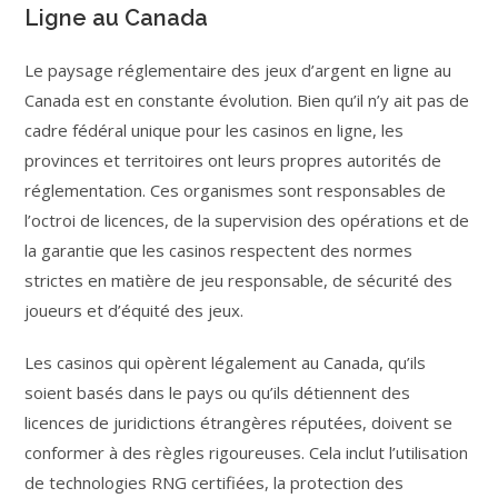
Ligne au Canada
Le paysage réglementaire des jeux d’argent en ligne au
Canada est en constante évolution. Bien qu’il n’y ait pas de
cadre fédéral unique pour les casinos en ligne, les
provinces et territoires ont leurs propres autorités de
réglementation. Ces organismes sont responsables de
l’octroi de licences, de la supervision des opérations et de
la garantie que les casinos respectent des normes
strictes en matière de jeu responsable, de sécurité des
joueurs et d’équité des jeux.
Les casinos qui opèrent légalement au Canada, qu’ils
soient basés dans le pays ou qu’ils détiennent des
licences de juridictions étrangères réputées, doivent se
conformer à des règles rigoureuses. Cela inclut l’utilisation
de technologies RNG certifiées, la protection des