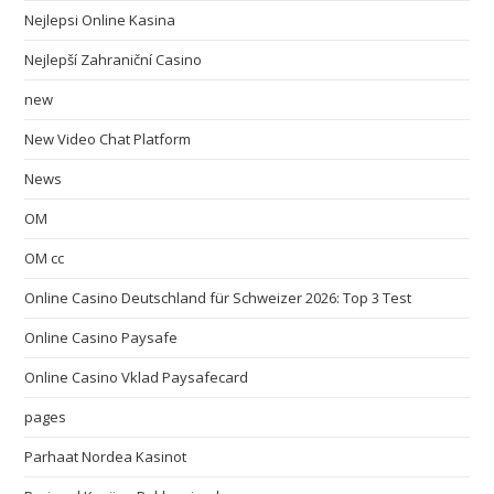
Nejlepsi Online Kasina
Nejlepší Zahraniční Casino
new
New Video Chat Platform
News
OM
OM cc
Online Casino Deutschland für Schweizer 2026: Top 3 Test
Online Casino Paysafe
Online Casino Vklad Paysafecard
pages
Parhaat Nordea Kasinot