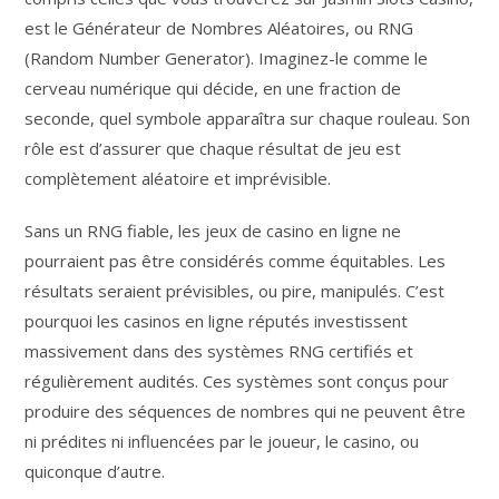
est le Générateur de Nombres Aléatoires, ou RNG
(Random Number Generator). Imaginez-le comme le
cerveau numérique qui décide, en une fraction de
seconde, quel symbole apparaîtra sur chaque rouleau. Son
rôle est d’assurer que chaque résultat de jeu est
complètement aléatoire et imprévisible.
Sans un RNG fiable, les jeux de casino en ligne ne
pourraient pas être considérés comme équitables. Les
résultats seraient prévisibles, ou pire, manipulés. C’est
pourquoi les casinos en ligne réputés investissent
massivement dans des systèmes RNG certifiés et
régulièrement audités. Ces systèmes sont conçus pour
produire des séquences de nombres qui ne peuvent être
ni prédites ni influencées par le joueur, le casino, ou
quiconque d’autre.