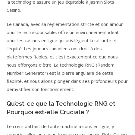
la technologie assure un jeu équitable à Jasmin Slots
Casino.
Le Canada, avec sa réglementation stricte et son amour
pour le jeu responsable, offre un environnement idéal
pour les casinos en ligne qui privilégient la sécurité et
l’équité. Les joueurs canadiens ont droit à des
plateformes fiables, et c’est exactement ce que nous
nous efforçons d’être. La technologie RNG (Random
Number Generator) est la pierre angulaire de cette
fiabilité, et nous allons plonger dans ses profondeurs pour
démystifier son fonctionnement.
Qu’est-ce que la Technologie RNG et
Pourquoi est-elle Cruciale ?
Le cœur battant de toute machine à sous en ligne, y
compris celles que vous trouverez sur Jasmin Slots Casino,