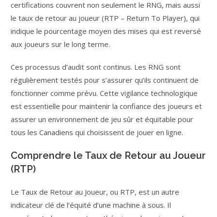
certifications couvrent non seulement le RNG, mais aussi
le taux de retour au joueur (RTP – Return To Player), qui
indique le pourcentage moyen des mises qui est reversé
aux joueurs sur le long terme.
Ces processus d’audit sont continus. Les RNG sont
régulièrement testés pour s’assurer qu’ils continuent de
fonctionner comme prévu. Cette vigilance technologique
est essentielle pour maintenir la confiance des joueurs et
assurer un environnement de jeu sûr et équitable pour
tous les Canadiens qui choisissent de jouer en ligne.
Comprendre le Taux de Retour au Joueur
(RTP)
Le Taux de Retour au Joueur, ou RTP, est un autre
indicateur clé de l’équité d’une machine à sous. Il