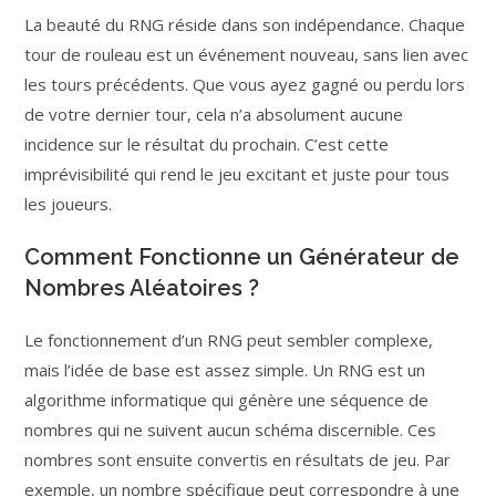
La beauté du RNG réside dans son indépendance. Chaque
tour de rouleau est un événement nouveau, sans lien avec
les tours précédents. Que vous ayez gagné ou perdu lors
de votre dernier tour, cela n’a absolument aucune
incidence sur le résultat du prochain. C’est cette
imprévisibilité qui rend le jeu excitant et juste pour tous
les joueurs.
Comment Fonctionne un Générateur de
Nombres Aléatoires ?
Le fonctionnement d’un RNG peut sembler complexe,
mais l’idée de base est assez simple. Un RNG est un
algorithme informatique qui génère une séquence de
nombres qui ne suivent aucun schéma discernible. Ces
nombres sont ensuite convertis en résultats de jeu. Par
exemple, un nombre spécifique peut correspondre à une