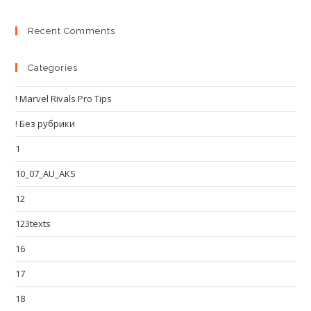
Recent Comments
Categories
! Marvel Rivals Pro Tips
! Без рубрики
1
10_07_AU_AKS
12
123texts
16
17
18