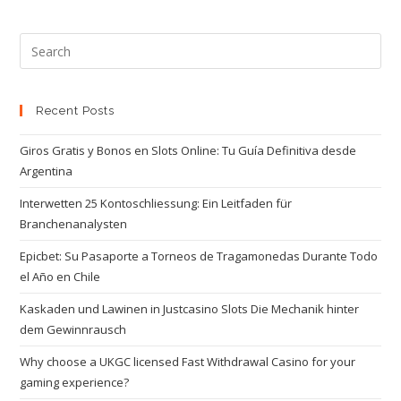
Recent Posts
Giros Gratis y Bonos en Slots Online: Tu Guía Definitiva desde
Argentina
Interwetten 25 Kontoschliessung: Ein Leitfaden für
Branchenanalysten
Epicbet: Su Pasaporte a Torneos de Tragamonedas Durante Todo
el Año en Chile
Kaskaden und Lawinen in Justcasino Slots Die Mechanik hinter
dem Gewinnrausch
Why choose a UKGC licensed Fast Withdrawal Casino for your
gaming experience?