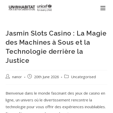
Jasmin Slots Casino : La Magie
des Machines à Sous et la
Technologie derrière la
Justice
nanor
20th June 2026
Uncategorised
Bienvenue dans le monde fascinant des jeux de casino en
ligne, un univers où le divertissement rencontre la
technologie pour vous offrir des expériences inoubliables.