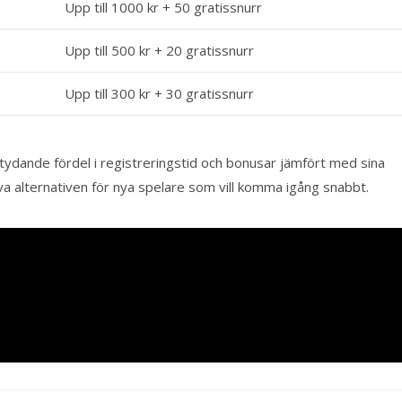
Upp till 1000 kr + 50 gratissnurr
Upp till 500 kr + 20 gratissnurr
Upp till 300 kr + 30 gratissnurr
tydande fördel i registreringstid och bonusar jämfört med sina
iva alternativen för nya spelare som vill komma igång snabbt.