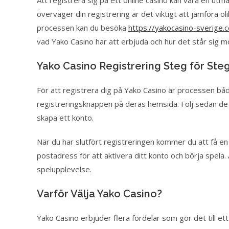
överväger din registrering är det viktigt att jämföra o
processen kan du besöka
https://yakocasino-sverige.
vad Yako Casino har att erbjuda och hur det står sig m
Yako Casino Registrering Steg för Ste
För att registrera dig på Yako Casino är processen båd
registreringsknappen på deras hemsida. Följ sedan de i
skapa ett konto.
När du har slutfört registreringen kommer du att få en b
postadress för att aktivera ditt konto och börja spela. 
spelupplevelse.
Varför Välja Yako Casino?
Yako Casino erbjuder flera fördelar som gör det till ett