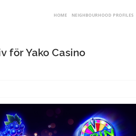
HOME
NEIGHBOURHOOD PROFILES
iv för Yako Casino