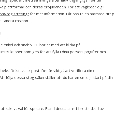
lika plattformar och deras erbjudanden. För att vägleder dig i
com/registrering/
för mer information. Låt oss ta en närmare titt 
ot andra casinon.
g
e enkel och snabb. Du börjar med att klicka på
nstruktioner som ges för att fylla i dina personuppgifter och
ekräftelse via e-post. Det är viktigt att verifiera din e-
Att följa dessa steg säkerställer att du har en smidig start på din
 attraktivt val för spelare. Bland dessa är ett brett utbud av