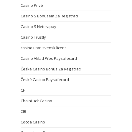
Casino Privé
Casino S Bonusem Za Registraci
Casino S Neterapay
Casino Trustly
casino utan svensk licens
Casino Vklad Přes Paysafecard
České Casino Bonus Za Registraci
České Casino Paysafecard
CH
ChainLuck Casino
CIB
Cocoa Casino