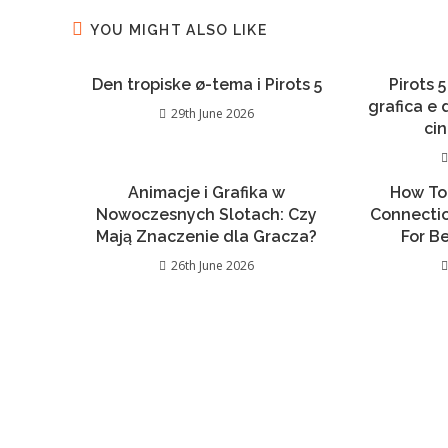
YOU MIGHT ALSO LIKE
Den tropiske ø-tema i Pirots 5
Pirots 5
grafica e
29th June 2026
ci
Animacje i Grafika w
How To
Nowoczesnych Slotach: Czy
Connectio
Mają Znaczenie dla Gracza?
For B
26th June 2026