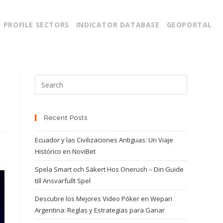
PROFILE SECTORS
INDICATOR DATABASE
GEOPORTAL
Recent Posts
Ecuador y las Civilizaciones Antiguas: Un Viaje
Histórico en NoviBet
Spela Smart och Säkert Hos Onerush – Din Guide
till Ansvarfullt Spel
Descubre los Mejores Video Póker en Wepari
Argentina: Reglas y Estrategias para Ganar