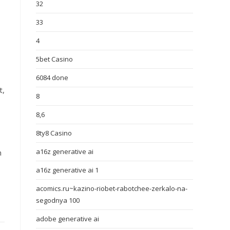
32
33
4
5bet Casino
6084 done
t,
8
8,6
8ty8 Casino
a16z generative ai
n
a16z generative ai 1
acomics.ru~kazino-riobet-rabotchee-zerkalo-na-
segodnya 100
adobe generative ai