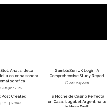
 Slot: Analisi della
GambleZen UK Login: A
 della colonna sonora
Comprehensive Study Report
nematografica
20th May 2026
26th June 2026
t Post Created
Tu Noche de Casino Perfecta
en Casa: ¡Jugabet Argentina te
17th July 2026
lo Hace Fácil!