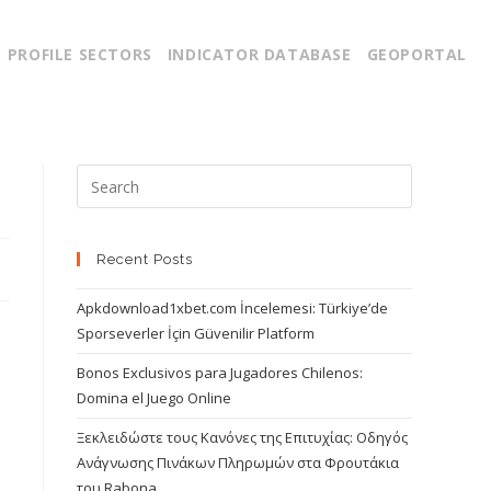
PROFILE SECTORS
INDICATOR DATABASE
GEOPORTAL
Recent Posts
Apkdownload1xbet.com İncelemesi: Türkiye’de
Sporseverler İçin Güvenilir Platform
Bonos Exclusivos para Jugadores Chilenos:
Domina el Juego Online
Ξεκλειδώστε τους Κανόνες της Επιτυχίας: Οδηγός
Ανάγνωσης Πινάκων Πληρωμών στα Φρουτάκια
του Rabona