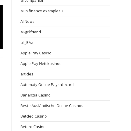
ai companion
ai in finance examples 1
AI News
ai-girlfriend
all_BAz
Apple Pay Casino
Apple Pay Nettikasinot
articles
Automaty Online Paysafecard
Bananzia Casino
Beste Ausländische Online Casinos
Betcleo Casino
Betero Casino