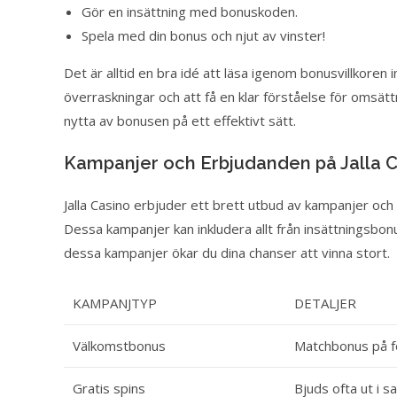
Gör en insättning med bonuskoden.
Spela med din bonus och njut av vinster!
Det är alltid en bra idé att läsa igenom bonusvillkoren 
överraskningar och att få en klar förståelse för omsät
nytta av bonusen på ett effektivt sätt.
Kampanjer och Erbjudanden på Jalla 
Jalla Casino erbjuder ett brett utbud av kampanjer o
Dessa kampanjer kan inkludera allt från insättningsbonu
dessa kampanjer ökar du dina chanser att vinna stort.
KAMPANJTYP
DETALJER
Välkomstbonus
Matchbonus på fö
Gratis spins
Bjuds ofta ut i 