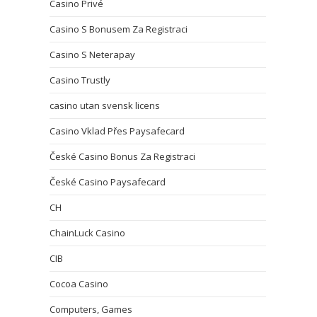
Casino Privé
Casino S Bonusem Za Registraci
Casino S Neterapay
Casino Trustly
casino utan svensk licens
Casino Vklad Přes Paysafecard
České Casino Bonus Za Registraci
České Casino Paysafecard
CH
ChainLuck Casino
CIB
Cocoa Casino
Computers, Games