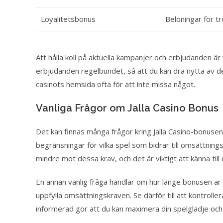
Loyalitetsbonus
Belöningar för t
Att hålla koll på aktuella kampanjer och erbjudanden är 
erbjudanden regelbundet, så att du kan dra nytta av de
casinots hemsida ofta för att inte missa något.
Vanliga Frågor om Jalla Casino Bonus
Det kan finnas många frågor kring Jalla Casino-bonusen
begränsningar för vilka spel som bidrar till omsättning
mindre mot dessa krav, och det är viktigt att känna till
En annan vanlig fråga handlar om hur länge bonusen är 
uppfylla omsättningskraven. Se därför till att kontroller
informerad gör att du kan maximera din spelglädje och 