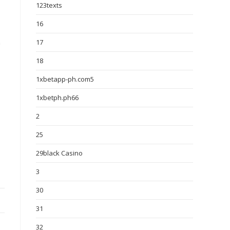
123texts
16
a
17
18
1xbetapp-ph.com5
1xbetph.ph66
2
25
29black Casino
3
30
31
32