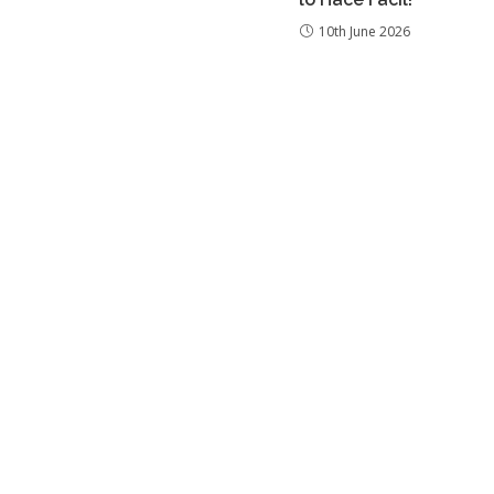
10th June 2026