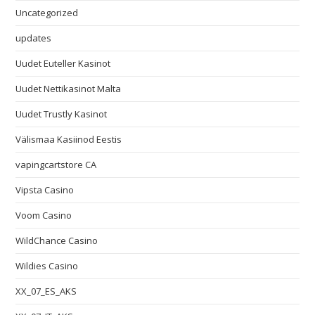
Uncategorized
updates
Uudet Euteller Kasinot
Uudet Nettikasinot Malta
Uudet Trustly Kasinot
Välismaa Kasiinod Eestis
vapingcartstore CA
Vipsta Casino
Voom Casino
WildChance Casino
Wildies Casino
XX_07_ES_AKS