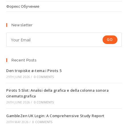
Форекс Обучение
Newsletter
GO
Recent Posts
Den tropiske ø-tema i Pirots 5
29TH JUNE 2026
/
0 COMMENTS
Pirots 5 Slot: Analisi della grafica e della colonna sonora
cinematografica
26TH JUNE 2026
/
0 COMMENTS
GambleZen UK Login: A Comprehensive Study Report
20TH MAY 2026
/
0 COMMENTS