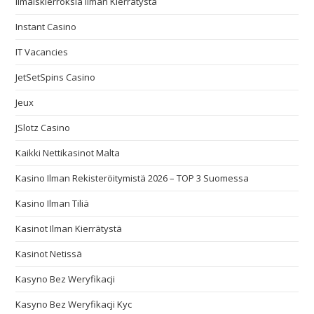
Ilmaiskierroksia Ilman Kierrätystä
Instant Casino
IT Vacancies
JetSetSpins Casino
Jeux
JSlotz Casino
Kaikki Nettikasinot Malta
Kasino Ilman Rekisteröitymistä 2026 – TOP 3 Suomessa
Kasino Ilman Tiliä
Kasinot Ilman Kierrätystä
Kasinot Netissä
Kasyno Bez Weryfikacji
Kasyno Bez Weryfikacji Kyc