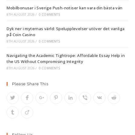
Mobilbonusar i Sverige Push-notiser kan vara din bästa vän
8TH AUGUST 2026
/
0 COMMENTS
Dyk ner i myternas värld: Spelupplevelser utöver det vanliga
på Coin Casino
8TH AUGUST 2026
/
0 COMMENTS
Navigating the Academic Tightrope: Affordable Essay Help in
the US Without Compromising Integrity
8TH AUGUST 2026
/
0 COMMENTS
Please Share This
Follow Us