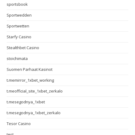
sportsbook
Sportwedden
Sportwetten
Starfy Casino
Stealthbet Casino
stoichimata
Suomen Parhaat Kasinot
t.memirror_1xbet_working
t.meofficial_site_1xbet_zerkalo
t.mesegodnya_1xbet
t.mesegodnya_1xbet_zerkalo
Tesor Casino
test