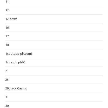
11
12
123texts
16
17
18
1xbetapp-ph.com5
1xbetph.ph66
2
25
29black Casino
3
30