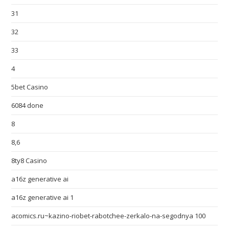
31
32
33
4
5bet Casino
6084 done
8
8,6
8ty8 Casino
a16z generative ai
a16z generative ai 1
acomics.ru~kazino-riobet-rabotchee-zerkalo-na-segodnya 100