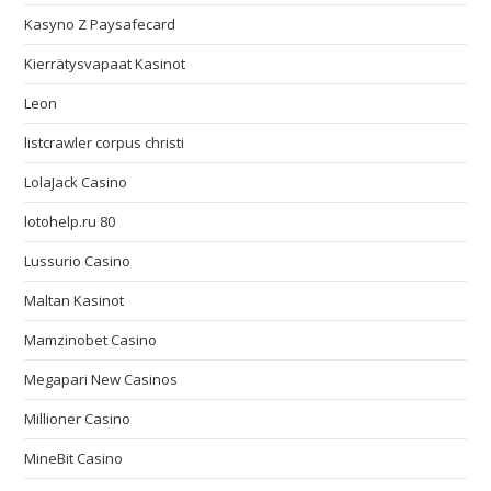
Kasyno Z Paysafecard
Kierrätysvapaat Kasinot
Leon
listcrawler corpus christi
LolaJack Casino
lotohelp.ru 80
Lussurio Casino
Maltan Kasinot
Mamzinobet Casino
Megapari New Casinos
Millioner Casino
MineBit Casino