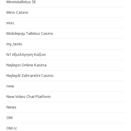
Minimitalletus 5E
Mino Casino
misc
Mobilepay Talletus Casino
my_texts
N1 Αξιολόγηση Καζίνο
Nejlepsi Online Kasina
Nejlepší Zahraniční Casino
new
New Video Chat Platform
News
OM
OM cc