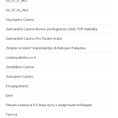
XX_07_IT_AKS
XX_07_PL_AKS
Yoyospins Casino
Zahraniční Casino Bonus Za Registraci 2026: TOP Nabídky
Zahraniční Casino Pro České Hráče
Zimpler ei toimi? Vianmääritys & Rahojen Palautus
zolotoyabloko.ru A
Zombillion Casino
Zuluspins Casino
Στοιχηματικές
Блог
Пинап казино в КЗ: Ваш путь к азартным победам!
Текста