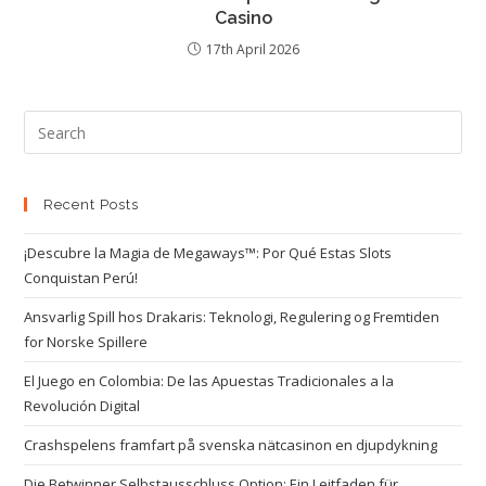
Casino
17th April 2026
Recent Posts
¡Descubre la Magia de Megaways™: Por Qué Estas Slots
Conquistan Perú!
Ansvarlig Spill hos Drakaris: Teknologi, Regulering og Fremtiden
for Norske Spillere
El Juego en Colombia: De las Apuestas Tradicionales a la
Revolución Digital
Crashspelens framfart på svenska nätcasinon en djupdykning
Die Betwinner Selbstausschluss Option: Ein Leitfaden für