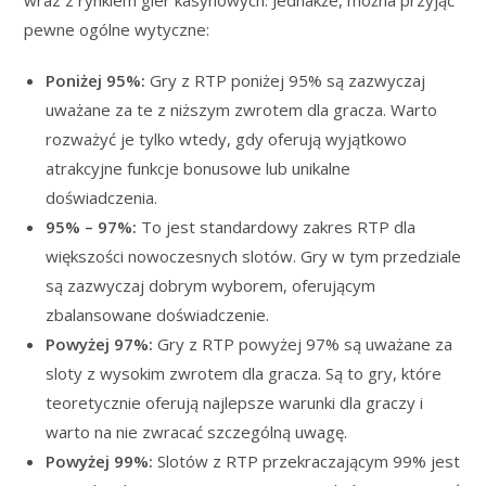
wraz z rynkiem gier kasynowych. Jednakże, można przyjąć
pewne ogólne wytyczne:
Poniżej 95%:
Gry z RTP poniżej 95% są zazwyczaj
uważane za te z niższym zwrotem dla gracza. Warto
rozważyć je tylko wtedy, gdy oferują wyjątkowo
atrakcyjne funkcje bonusowe lub unikalne
doświadczenia.
95% – 97%:
To jest standardowy zakres RTP dla
większości nowoczesnych slotów. Gry w tym przedziale
są zazwyczaj dobrym wyborem, oferującym
zbalansowane doświadczenie.
Powyżej 97%:
Gry z RTP powyżej 97% są uważane za
sloty z wysokim zwrotem dla gracza. Są to gry, które
teoretycznie oferują najlepsze warunki dla graczy i
warto na nie zwracać szczególną uwagę.
Powyżej 99%:
Slotów z RTP przekraczającym 99% jest