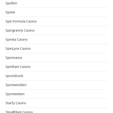
Spellen
Spiele
Spin Formula Casino
Spingranny Casino
Spinita Casino
SpinLynx Casino
Spinmama
SpinRain Casino
sportsbook
Sportwedden
Sportwetten
Starfy Casino
Stealthbet Casino