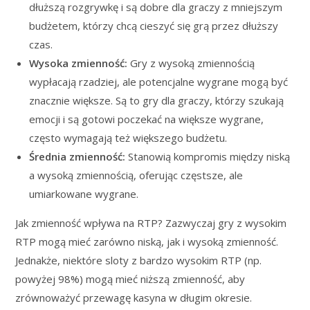
dłuższą rozgrywkę i są dobre dla graczy z mniejszym
budżetem, którzy chcą cieszyć się grą przez dłuższy
czas.
Wysoka zmienność:
Gry z wysoką zmiennością
wypłacają rzadziej, ale potencjalne wygrane mogą być
znacznie większe. Są to gry dla graczy, którzy szukają
emocji i są gotowi poczekać na większe wygrane,
często wymagają też większego budżetu.
Średnia zmienność:
Stanowią kompromis między niską
a wysoką zmiennością, oferując częstsze, ale
umiarkowane wygrane.
Jak zmienność wpływa na RTP? Zazwyczaj gry z wysokim
RTP mogą mieć zarówno niską, jak i wysoką zmienność.
Jednakże, niektóre sloty z bardzo wysokim RTP (np.
powyżej 98%) mogą mieć niższą zmienność, aby
zrównoważyć przewagę kasyna w długim okresie.