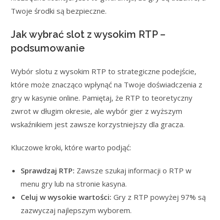
Twoje środki są bezpieczne.
Jak wybrać slot z wysokim RTP –
podsumowanie
Wybór slotu z wysokim RTP to strategiczne podejście,
które może znacząco wpłynąć na Twoje doświadczenia z
gry w kasynie online. Pamiętaj, że RTP to teoretyczny
zwrot w długim okresie, ale wybór gier z wyższym
wskaźnikiem jest zawsze korzystniejszy dla gracza.
Kluczowe kroki, które warto podjąć:
Sprawdzaj RTP:
Zawsze szukaj informacji o RTP w
menu gry lub na stronie kasyna.
Celuj w wysokie wartości:
Gry z RTP powyżej 97% są
zazwyczaj najlepszym wyborem.