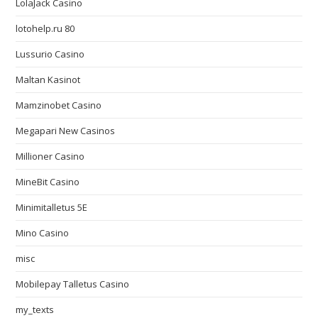
LolaJack Casino
lotohelp.ru 80
Lussurio Casino
Maltan Kasinot
Mamzinobet Casino
Megapari New Casinos
Millioner Casino
MineBit Casino
Minimitalletus 5E
Mino Casino
misc
Mobilepay Talletus Casino
my_texts