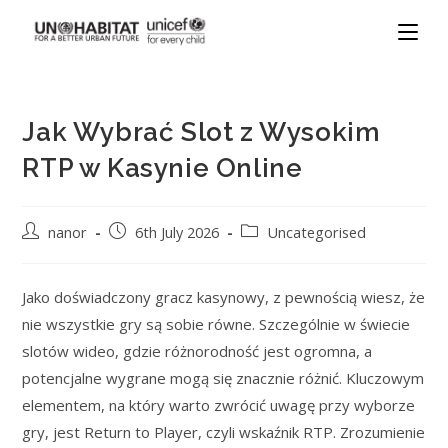
Jak Wybrać Slot z Wysokim
RTP w Kasynie Online
nanor
6th July 2026
Uncategorised
Jako doświadczony gracz kasynowy, z pewnością wiesz, że
nie wszystkie gry są sobie równe. Szczególnie w świecie
slotów wideo, gdzie różnorodność jest ogromna, a
potencjalne wygrane mogą się znacznie różnić. Kluczowym
elementem, na który warto zwrócić uwagę przy wyborze
gry, jest Return to Player, czyli wskaźnik RTP. Zrozumienie