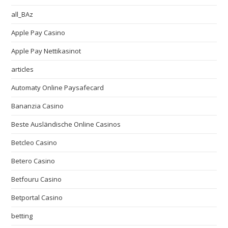
all_BAz
Apple Pay Casino
Apple Pay Nettikasinot
articles
Automaty Online Paysafecard
Bananzia Casino
Beste Ausländische Online Casinos
Betcleo Casino
Betero Casino
Betfouru Casino
Betportal Casino
betting