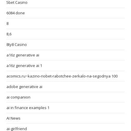
5bet Casino
6084 done
8
8,6
8ty8 Casino
a16z generative ai
a16z generative ai 1
acomics.ru~kazino-riobet-rabotchee-zerkalo-na-segodnya 100
adobe generative ai
ai companion
ai in finance examples 1
AI News
ai-girlfriend