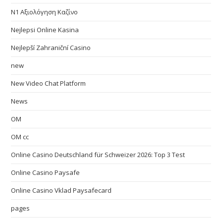
N1 Αξιολόγηση Καζίνο
Nejlepsi Online Kasina
Nejlepší Zahraniční Casino
new
New Video Chat Platform
News
OM
OM cc
Online Casino Deutschland für Schweizer 2026: Top 3 Test
Online Casino Paysafe
Online Casino Vklad Paysafecard
pages