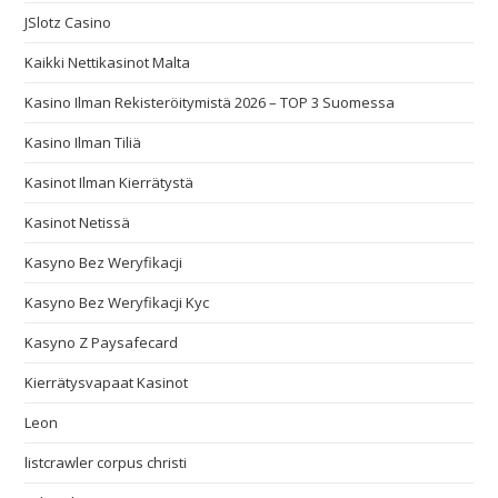
JSlotz Casino
Kaikki Nettikasinot Malta
Kasino Ilman Rekisteröitymistä 2026 – TOP 3 Suomessa
Kasino Ilman Tiliä
Kasinot Ilman Kierrätystä
Kasinot Netissä
Kasyno Bez Weryfikacji
Kasyno Bez Weryfikacji Kyc
Kasyno Z Paysafecard
Kierrätysvapaat Kasinot
Leon
listcrawler corpus christi