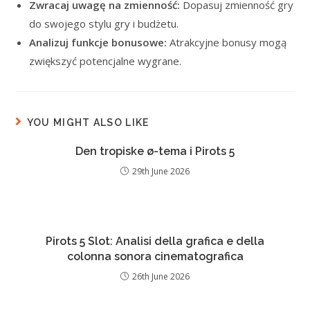
Zwracaj uwagę na zmienność:
Dopasuj zmienność gry
do swojego stylu gry i budżetu.
Analizuj funkcje bonusowe:
Atrakcyjne bonusy mogą
zwiększyć potencjalne wygrane.
YOU MIGHT ALSO LIKE
Den tropiske ø-tema i Pirots 5
29th June 2026
Pirots 5 Slot: Analisi della grafica e della
colonna sonora cinematografica
26th June 2026