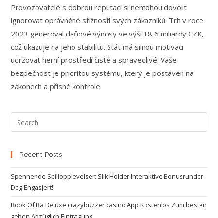
Provozovatelé s dobrou reputací si nemohou dovolit
ignorovat oprávněné stížnosti svých zákazníků. Trh v roce
2023 generoval daňové výnosy ve výši 18,6 miliardy CZK,
což ukazuje na jeho stabilitu. Stát má silnou motivaci
udržovat herní prostředí čisté a spravedlivé. Vaše
bezpečnost je prioritou systému, který je postaven na
zákonech a přísné kontrole.
Recent Posts
Spennende Spillopplevelser: Slik Holder Interaktive Bonusrunder
Deg Engasjert!
Book Of Ra Deluxe crazybuzzer casino App Kostenlos Zum besten
geben Abzüglich Eintragung