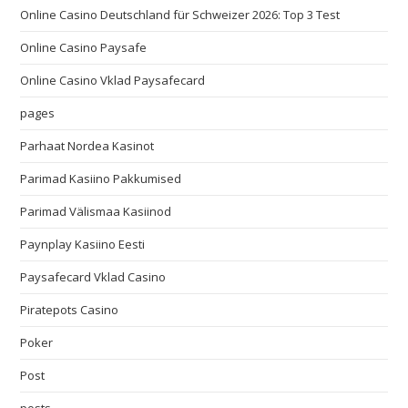
Online Casino Deutschland für Schweizer 2026: Top 3 Test
Online Casino Paysafe
Online Casino Vklad Paysafecard
pages
Parhaat Nordea Kasinot
Parimad Kasiino Pakkumised
Parimad Välismaa Kasiinod
Paynplay Kasiino Eesti
Paysafecard Vklad Casino
Piratepots Casino
Poker
Post