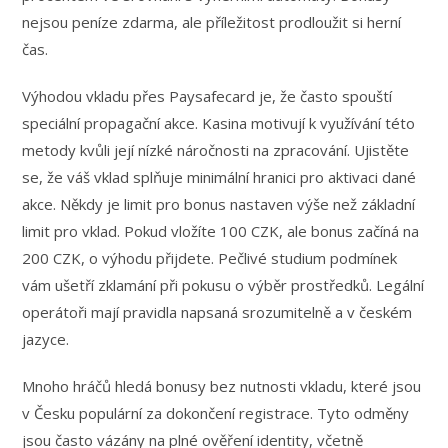
nejsou peníze zdarma, ale příležitost prodloužit si herní
čas.
Výhodou vkladu přes Paysafecard je, že často spouští
speciální propagační akce. Kasina motivují k využívání této
metody kvůli její nízké náročnosti na zpracování. Ujistěte
se, že váš vklad splňuje minimální hranici pro aktivaci dané
akce. Někdy je limit pro bonus nastaven výše než základní
limit pro vklad. Pokud vložíte 100 CZK, ale bonus začíná na
200 CZK, o výhodu přijdete. Pečlivé studium podmínek
vám ušetří zklamání při pokusu o výběr prostředků. Legální
operátoři mají pravidla napsaná srozumitelně a v českém
jazyce.
Mnoho hráčů hledá bonusy bez nutnosti vkladu, které jsou
v Česku populární za dokončení registrace. Tyto odměny
jsou často vázány na plné ověření identity, včetně