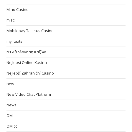
Mino Casino
misc
Mobilepay Talletus Casino
my_texts
N1 Αξιολόγηση Καζίνο
Nejlepsi Online Kasina
Nejlepší Zahraniční Casino
new
New Video Chat Platform
News
OM
OM cc