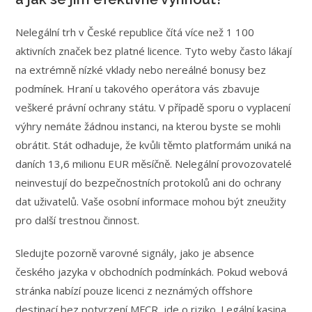
Nelegální trh v České republice čítá více než 1 100
aktivních značek bez platné licence. Tyto weby často lákají
na extrémně nízké vklady nebo nereálné bonusy bez
podmínek. Hraní u takového operátora vás zbavuje
veškeré právní ochrany státu. V případě sporu o vyplacení
výhry nemáte žádnou instanci, na kterou byste se mohli
obrátit. Stát odhaduje, že kvůli těmto platformám uniká na
daních 13,6 milionu EUR měsíčně. Nelegální provozovatelé
neinvestují do bezpečnostních protokolů ani do ochrany
dat uživatelů. Vaše osobní informace mohou být zneužity
pro další trestnou činnost.
Sledujte pozorně varovné signály, jako je absence
českého jazyka v obchodních podmínkách. Pokud webová
stránka nabízí pouze licenci z neznámých offshore
destinací bez potvrzení MFCR, jde o riziko. Legální kasina