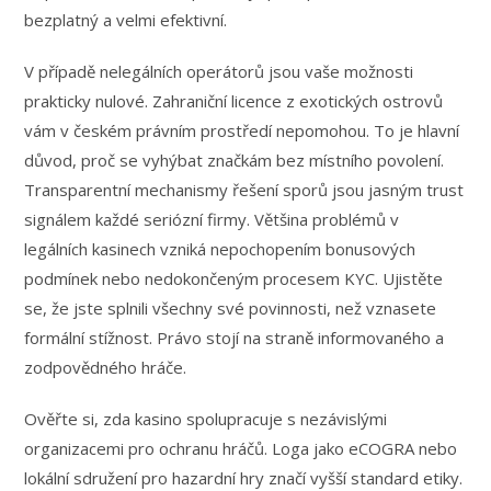
bezplatný a velmi efektivní.
V případě nelegálních operátorů jsou vaše možnosti
prakticky nulové. Zahraniční licence z exotických ostrovů
vám v českém právním prostředí nepomohou. To je hlavní
důvod, proč se vyhýbat značkám bez místního povolení.
Transparentní mechanismy řešení sporů jsou jasným trust
signálem každé seriózní firmy. Většina problémů v
legálních kasinech vzniká nepochopením bonusových
podmínek nebo nedokončeným procesem KYC. Ujistěte
se, že jste splnili všechny své povinnosti, než vznasete
formální stížnost. Právo stojí na straně informovaného a
zodpovědného hráče.
Ověřte si, zda kasino spolupracuje s nezávislými
organizacemi pro ochranu hráčů. Loga jako eCOGRA nebo
lokální sdružení pro hazardní hry značí vyšší standard etiky.