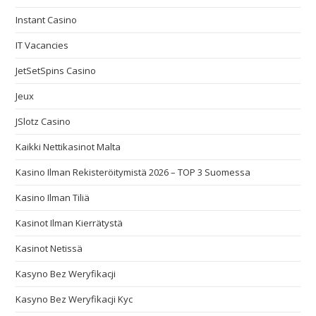
Instant Casino
IT Vacancies
JetSetSpins Casino
Jeux
JSlotz Casino
Kaikki Nettikasinot Malta
Kasino Ilman Rekisteröitymistä 2026 – TOP 3 Suomessa
Kasino Ilman Tiliä
Kasinot Ilman Kierrätystä
Kasinot Netissä
Kasyno Bez Weryfikacji
Kasyno Bez Weryfikacji Kyc