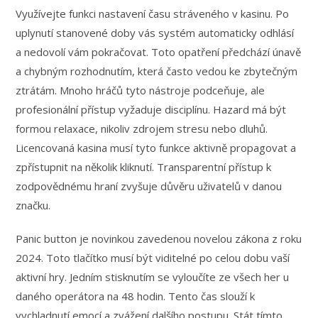
Využívejte funkci nastavení času stráveného v kasinu. Po
uplynutí stanovené doby vás systém automaticky odhlásí
a nedovolí vám pokračovat. Toto opatření předchází únavě
a chybným rozhodnutím, která často vedou ke zbytečným
ztrátám. Mnoho hráčů tyto nástroje podceňuje, ale
profesionální přístup vyžaduje disciplínu. Hazard má být
formou relaxace, nikoliv zdrojem stresu nebo dluhů.
Licencovaná kasina musí tyto funkce aktivně propagovat a
zpřístupnit na několik kliknutí. Transparentní přístup k
zodpovědnému hraní zvyšuje důvěru uživatelů v danou
značku.
Panic button je novinkou zavedenou novelou zákona z roku
2024. Toto tlačítko musí být viditelné po celou dobu vaší
aktivní hry. Jedním stisknutím se vyloučíte ze všech her u
daného operátora na 48 hodin. Tento čas slouží k
vychladnutí emocí a zvážení dalšího postupu. Stát tímto