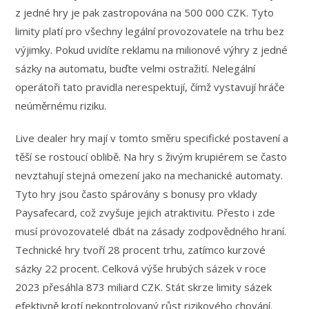
z jedné hry je pak zastropována na 500 000 CZK. Tyto
limity platí pro všechny legální provozovatele na trhu bez
výjimky. Pokud uvidíte reklamu na milionové výhry z jedné
sázky na automatu, buďte velmi ostražití. Nelegální
operátoři tato pravidla nerespektují, čímž vystavují hráče
neúměrnému riziku.
Live dealer hry mají v tomto směru specifické postavení a
těší se rostoucí oblibě. Na hry s živým krupiérem se často
nevztahují stejná omezení jako na mechanické automaty.
Tyto hry jsou často spárovány s bonusy pro vklady
Paysafecard, což zvyšuje jejich atraktivitu. Přesto i zde
musí provozovatelé dbát na zásady zodpovědného hraní.
Technické hry tvoří 28 procent trhu, zatímco kurzové
sázky 22 procent. Celková výše hrubých sázek v roce
2023 přesáhla 873 miliard CZK. Stát skrze limity sázek
efektivně krotí nekontrolovaný růst rizikového chování.