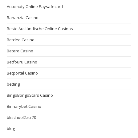
Automaty Online Paysafecard
Bananzia Casino
Beste Ausländische Online Casinos
Betcleo Casino
Betero Casino
Betfouru Casino
Betportal Casino
betting
BingoBongoStars Casino
Binnarybet Casino
bkschool2.ru 70
blog