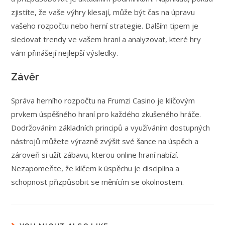
zjistíte, že vaše výhry klesají, může být čas na úpravu
vašeho rozpočtu nebo herní strategie. Dalším tipem je
sledovat trendy ve vašem hraní a analyzovat, které hry
vám přinášejí nejlepší výsledky.
Závěr
Správa herního rozpočtu na Frumzi Casino je klíčovým
prvkem úspěšného hraní pro každého zkušeného hráče.
Dodržováním základních principů a využíváním dostupných
nástrojů můžete výrazně zvýšit své šance na úspěch a
zároveň si užít zábavu, kterou online hraní nabízí.
Nezapomeňte, že klíčem k úspěchu je disciplína a
schopnost přizpůsobit se měnícím se okolnostem.