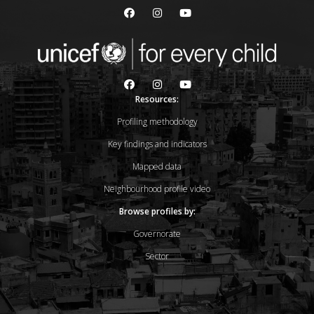
Resources:
Profiling methodology
Key findings and indicators
Mapped data
Neighbourhood profile video
Browse profiles by:
Governorate
Sector