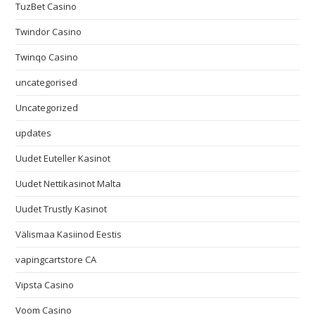
TuzBet Casino
Twindor Casino
Twinqo Casino
uncategorised
Uncategorized
updates
Uudet Euteller Kasinot
Uudet Nettikasinot Malta
Uudet Trustly Kasinot
Välismaa Kasiinod Eestis
vapingcartstore CA
Vipsta Casino
Voom Casino