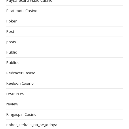
Paysafecard Vklad Casino
Piratepots Casino
Poker
Post
posts
Public
Publick
Redracer Casino
Reelson Casino
resources
review
Ringospin Casino
riobet_zerkalo_na_segodnya