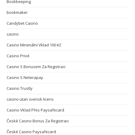
Bookkeeping
bookmaker
Candybet Casino
casino
Casino Minimální Vklad 100 Kč
Casino Privé
Casino S Bonusem Za Registraci
Casino S Neterapay
Casino Trustly
casino utan svensk licens
Casino Vklad Přes Paysafecard
České Casino Bonus Za Registraci
České Casino Paysafecard