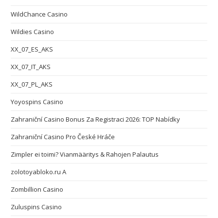
WildChance Casino
Wildies Casino
XX_07_ES_AKS
XX_07_IT_AKS
XX_07_PL_AKS
Yoyospins Casino
Zahraniční Casino Bonus Za Registraci 2026: TOP Nabídky
Zahraniční Casino Pro České Hráče
Zimpler ei toimi? Vianmääritys & Rahojen Palautus
zolotoyabloko.ru A
Zombillion Casino
Zuluspins Casino