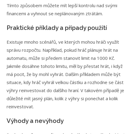
Tímto způsobem můžete mít lepší kontrolu nad svými
financemi a vyhnout se neplánovaným ztrátám.
Praktické příklady a případy použití
Existuje mnoho scénářů, ve kterých mohou hráči využít
správu rozpočtu. Například, pokud hráč plánuje hrát na
automatu, může si předem stanovit limit na 1000 Kč.
Jakmile dosáhne tohoto limitu, měl by přestat hrát, i když
má pocit, že by mohl vyhrát. Dalším příkladem může být
situace, kdy hráč vyhrál velkou částku a rozhodne se část
výhry reinvestovat do dalšího hraní. V takovém případě je
důležité mít jasný plán, kolik z výhry si ponechat a kolik
reinvestovat.
Výhody a nevýhody