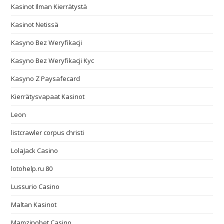
Kasinot Ilman Kierrätystä
Kasinot Netissä
Kasyno Bez Weryfikacji
Kasyno Bez Weryfikacji Kyc
Kasyno Z Paysafecard
Kierrätysvapaat Kasinot
Leon
listcrawler corpus christi
LolaJack Casino
lotohelp.ru 80
Lussurio Casino
Maltan Kasinot
Mamzinobet Casino