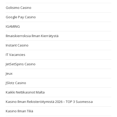
Golisimo Casino
Google Pay Casino
IGAMING
Ilmaiskierroksia Ilman Kierrätystä
Instant Casino
IT Vacancies
JetSetSpins Casino
Jeux
JSlotz Casino
Kaikki Nettikasinot Malta
Kasino Ilman Rekisteröitymistä 2026 – TOP 3 Suomessa
Kasino Ilman Tiliä