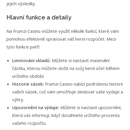
jejich výsledky.
Hlavní funkce a detaily
Na Frumzi Casino můžete využít několik funkcí, které vám
pomohou efektivně spravovat váš herní rozpočet. Mezi
tyto funkce patří:
Limitování vkladů:
Můžete si nastavit maximální
částku, kterou můžete vložit na svůj herní účet během
určitého období.
Historie sázek:
Frumzi Casino nabízí podrobnou historii
vašich sázek, což vám umožňuje sledovat vaše výdaje a
výhry.
Upozornění na výdaje:
Můžete si nastavit upozornění,
která vás informují, když dosáhnete určitého procenta
vašeho rozpočtu.