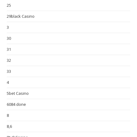
25
29black Casino
3
30
31
32
33
4
5bet Casino
6084 done
8
8,6