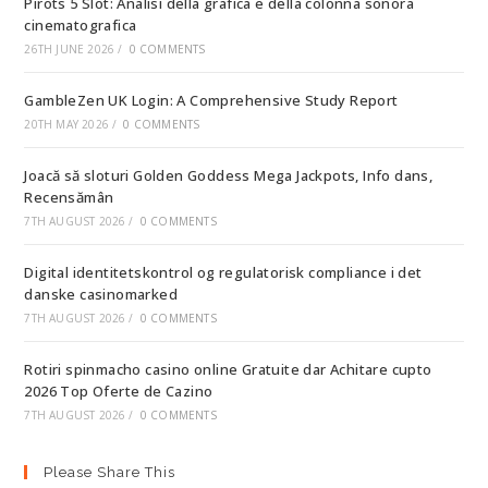
Pirots 5 Slot: Analisi della grafica e della colonna sonora
cinematografica
26TH JUNE 2026
/
0 COMMENTS
GambleZen UK Login: A Comprehensive Study Report
20TH MAY 2026
/
0 COMMENTS
Joacă să sloturi Golden Goddess Mega Jackpots, Info dans,
Recensămân
7TH AUGUST 2026
/
0 COMMENTS
Digital identitetskontrol og regulatorisk compliance i det
danske casinomarked
7TH AUGUST 2026
/
0 COMMENTS
Rotiri spinmacho casino online Gratuite dar Achitare cupto
2026 Top Oferte de Cazino
7TH AUGUST 2026
/
0 COMMENTS
Please Share This