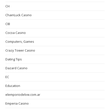
CH
ChainLuck Casino
CIB
Cocoa Casino
Computers, Games
Crazy Tower Сasino
Dating Tips
Dazard Casino
EC
Education
elemporiodelvw.com.ar
Emperia Casino