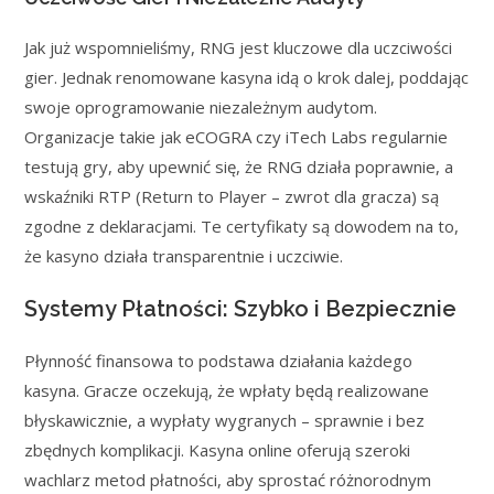
Jak już wspomnieliśmy, RNG jest kluczowe dla uczciwości
gier. Jednak renomowane kasyna idą o krok dalej, poddając
swoje oprogramowanie niezależnym audytom.
Organizacje takie jak eCOGRA czy iTech Labs regularnie
testują gry, aby upewnić się, że RNG działa poprawnie, a
wskaźniki RTP (Return to Player – zwrot dla gracza) są
zgodne z deklaracjami. Te certyfikaty są dowodem na to,
że kasyno działa transparentnie i uczciwie.
Systemy Płatności: Szybko i Bezpiecznie
Płynność finansowa to podstawa działania każdego
kasyna. Gracze oczekują, że wpłaty będą realizowane
błyskawicznie, a wypłaty wygranych – sprawnie i bez
zbędnych komplikacji. Kasyna online oferują szeroki
wachlarz metod płatności, aby sprostać różnorodnym