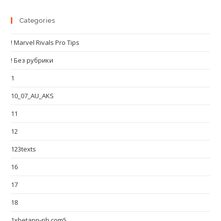
Categories
! Marvel Rivals Pro Tips
! Без рубрики
1
10_07_AU_AKS
11
12
123texts
16
17
18
1xbetapp-ph.com5