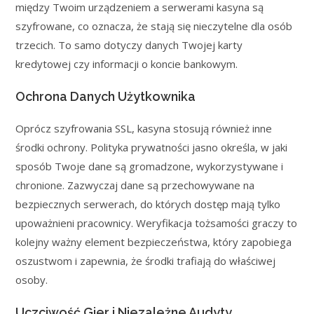
między Twoim urządzeniem a serwerami kasyna są
szyfrowane, co oznacza, że stają się nieczytelne dla osób
trzecich. To samo dotyczy danych Twojej karty
kredytowej czy informacji o koncie bankowym.
Ochrona Danych Użytkownika
Oprócz szyfrowania SSL, kasyna stosują również inne
środki ochrony. Polityka prywatności jasno określa, w jaki
sposób Twoje dane są gromadzone, wykorzystywane i
chronione. Zazwyczaj dane są przechowywane na
bezpiecznych serwerach, do których dostęp mają tylko
upoważnieni pracownicy. Weryfikacja tożsamości graczy to
kolejny ważny element bezpieczeństwa, który zapobiega
oszustwom i zapewnia, że środki trafiają do właściwej
osoby.
Uczciwość Gier i Niezależne Audyty