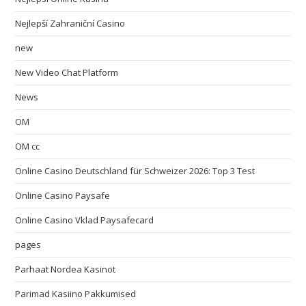
Nejlepší Zahraniční Casino
new
New Video Chat Platform
News
OM
OM cc
Online Casino Deutschland für Schweizer 2026: Top 3 Test
Online Casino Paysafe
Online Casino Vklad Paysafecard
pages
Parhaat Nordea Kasinot
Parimad Kasiino Pakkumised