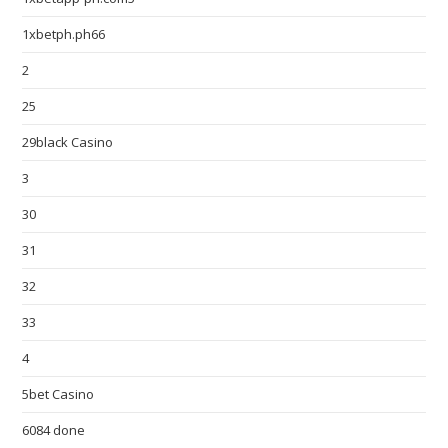
1xbetph.ph66
2
25
29black Casino
3
30
31
32
33
4
5bet Casino
6084 done