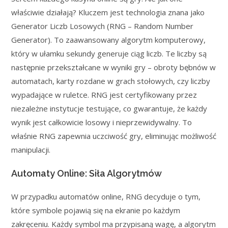
właściwie działają? Kluczem jest technologia znana jako
Generator Liczb Losowych (RNG – Random Number
Generator). To zaawansowany algorytm komputerowy,
który w ułamku sekundy generuje ciąg liczb. Te liczby są
następnie przekształcane w wyniki gry – obroty bębnów w
automatach, karty rozdane w grach stołowych, czy liczby
wypadające w ruletce. RNG jest certyfikowany przez
niezależne instytucje testujące, co gwarantuje, że każdy
wynik jest całkowicie losowy i nieprzewidywalny. To
właśnie RNG zapewnia uczciwość gry, eliminując możliwość
manipulacji.
Automaty Online: Siła Algorytmów
W przypadku automatów online, RNG decyduje o tym,
które symbole pojawią się na ekranie po każdym
zakręceniu. Każdy symbol ma przypisaną wagę, a algorytm