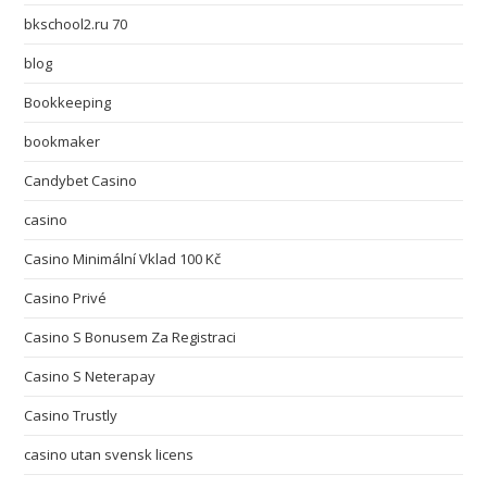
bkschool2.ru 70
blog
Bookkeeping
bookmaker
Candybet Casino
casino
Casino Minimální Vklad 100 Kč
Casino Privé
Casino S Bonusem Za Registraci
Casino S Neterapay
Casino Trustly
casino utan svensk licens