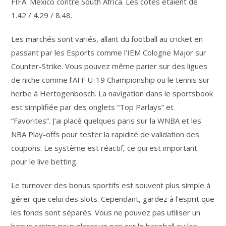
FIFA: Mexico contre South Africa. Les cotes étaient de
1.42 / 4.29 / 8.48.
Les marchés sont variés, allant du football au cricket en
passant par les Esports comme l’IEM Cologne Major sur
Counter-Strike. Vous pouvez même parier sur des ligues
de niche comme l’AFF U-19 Championship ou le tennis sur
herbe à Hertogenbosch. La navigation dans le sportsbook
est simplifiée par des onglets “Top Parlays” et
“Favorites”. J’ai placé quelques paris sur la WNBA et les
NBA Play-offs pour tester la rapidité de validation des
coupons. Le système est réactif, ce qui est important
pour le live betting.
Le turnover des bonus sportifs est souvent plus simple à
gérer que celui des slots. Cependant, gardez à l’esprit que
les fonds sont séparés. Vous ne pouvez pas utiliser un