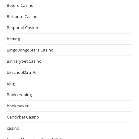
Betero Casino
Betfouru Casino
Betportal Casino
betting
BingoBongoStars Casino
Binnarybet Casino
bkschool2.ru 70
blog
Bookkeeping
bookmaker
Candybet Casino
casino