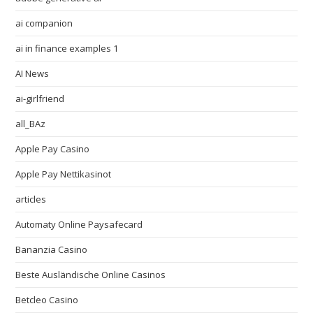
ai companion
ai in finance examples 1
AI News
ai-girlfriend
all_BAz
Apple Pay Casino
Apple Pay Nettikasinot
articles
Automaty Online Paysafecard
Bananzia Casino
Beste Ausländische Online Casinos
Betcleo Casino