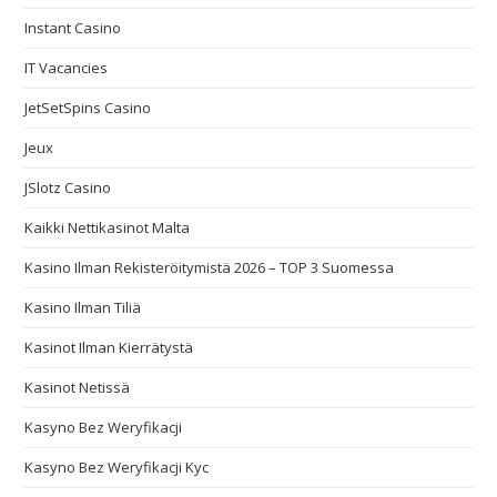
Instant Casino
IT Vacancies
JetSetSpins Casino
Jeux
JSlotz Casino
Kaikki Nettikasinot Malta
Kasino Ilman Rekisteröitymistä 2026 – TOP 3 Suomessa
Kasino Ilman Tiliä
Kasinot Ilman Kierrätystä
Kasinot Netissä
Kasyno Bez Weryfikacji
Kasyno Bez Weryfikacji Kyc