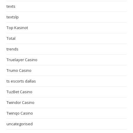
texts
textslp
Top Kasinot
Total
trends
Truelayer Casino
Trumo Casino
ts escorts dallas
TuzBet Casino
Twindor Casino
Twinqo Casino
uncategorised