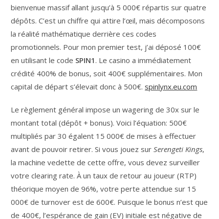
bienvenue massif allant jusqu’à 5 000€ répartis sur quatre
dépôts. C’est un chiffre qui attire l’œil, mais décomposons
la réalité mathématique derrière ces codes
promotionnels. Pour mon premier test, j’ai déposé 100€
en utilisant le code
SPIN1
. Le casino a immédiatement
crédité 400% de bonus, soit 400€ supplémentaires. Mon
capital de départ s’élevait donc à 500€.
spinlynx.eu.com
Le règlement général impose un wagering de 30x sur le
montant total (dépôt + bonus). Voici l’équation: 500€
multipliés par 30 égalent 15 000€ de mises à effectuer
avant de pouvoir retirer. Si vous jouez sur
Serengeti Kings
,
la machine vedette de cette offre, vous devez surveiller
votre clearing rate. À un taux de retour au joueur (RTP)
théorique moyen de 96%, votre perte attendue sur 15
000€ de turnover est de 600€. Puisque le bonus n’est que
de 400€, l’espérance de gain (EV) initiale est négative de