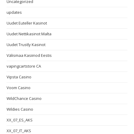
Uncategorized
updates
Uudet Euteller Kasinot
Uudet Nettikasinot Malta
Uudet Trustly Kasinot
Välismaa Kasiinod Eestis
vapingcartstore CA
Vipsta Casino
Voom Casino
WildChance Casino
Wildies Casino
XX_07_ES_AKS
XX_07_IT_AKS