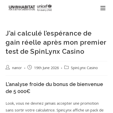
J’ai calculé l’espérance de
gain réelle après mon premier
test de SpinLynx Casino
nanor
19th June 2026
SpinLynx Casino
L’analyse froide du bonus de bienvenue
de 5 000€
Look, vous ne devriez jamais accepter une promotion
sans sortir votre calculatrice. SpinLynx affiche un pack de