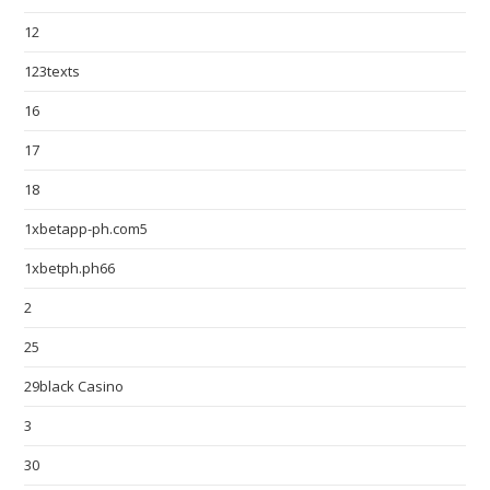
12
123texts
16
17
18
1xbetapp-ph.com5
1xbetph.ph66
2
25
29black Casino
3
30