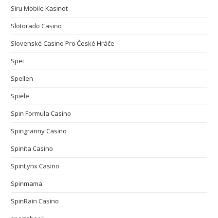
Siru Mobile Kasinot
Slotorado Casino
Slovenské Casino Pro České Hráče
Spei
Spellen
Spiele
Spin Formula Casino
Spingranny Casino
Spinita Casino
SpinLynx Casino
Spinmama
SpinRain Casino