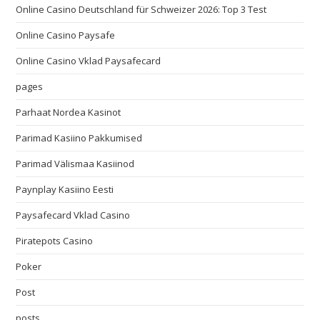
Online Casino Deutschland für Schweizer 2026: Top 3 Test
Online Casino Paysafe
Online Casino Vklad Paysafecard
pages
Parhaat Nordea Kasinot
Parimad Kasiino Pakkumised
Parimad Välismaa Kasiinod
Paynplay Kasiino Eesti
Paysafecard Vklad Casino
Piratepots Casino
Poker
Post
posts