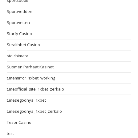
sportsbook
Sportwedden
Sportwetten
Starfy Casino
Stealthbet Casino
stoichimata
Suomen Parhaat Kasinot
t.memirror_1xbet_working
t.meofficial_site_1xbet_zerkalo
t.mesegodnya_1xbet
t.mesegodnya_1xbet_zerkalo
Tesor Casino
test