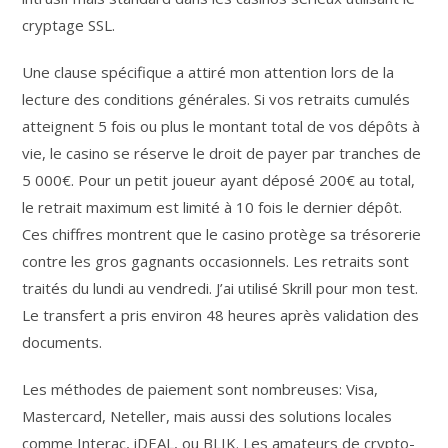
cryptage SSL.
Une clause spécifique a attiré mon attention lors de la
lecture des conditions générales. Si vos retraits cumulés
atteignent 5 fois ou plus le montant total de vos dépôts à
vie, le casino se réserve le droit de payer par tranches de
5 000€. Pour un petit joueur ayant déposé 200€ au total,
le retrait maximum est limité à 10 fois le dernier dépôt.
Ces chiffres montrent que le casino protège sa trésorerie
contre les gros gagnants occasionnels. Les retraits sont
traités du lundi au vendredi. J’ai utilisé Skrill pour mon test.
Le transfert a pris environ 48 heures après validation des
documents.
Les méthodes de paiement sont nombreuses: Visa,
Mastercard, Neteller, mais aussi des solutions locales
comme Interac, iDEAL, ou BLIK. Les amateurs de crypto-