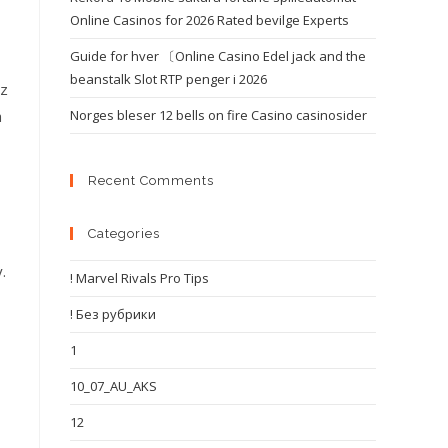
Online Casinos for 2026 Rated bevilge Experts
Guide for hver 〔Online Casino Edel jack and the
beanstalk Slot RTP penger i 2026
 z
a
Norges bleser 12 bells on fire Casino casinosider
Recent Comments
Categories
.
! Marvel Rivals Pro Tips
! Без рубрики
1
10_07_AU_AKS
12