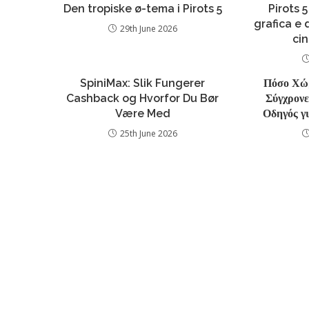
Den tropiske ø-tema i Pirots 5
Pirots 5
grafica e
29th June 2026
ci
SpiniMax: Slik Fungerer
Πόσο Χώρ
Cashback og Hvorfor Du Bør
Σύγχρονε
Være Med
Οδηγός γ
25th June 2026