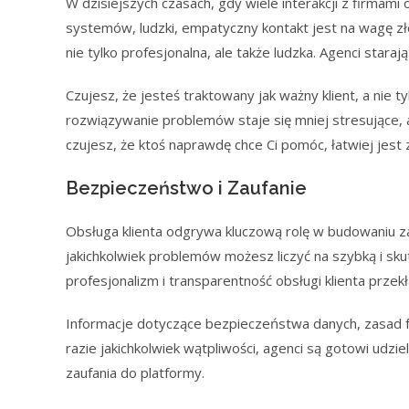
W dzisiejszych czasach, gdy wiele interakcji z firm
systemów, ludzki, empatyczny kontakt jest na wagę złot
nie tylko profesjonalna, ale także ludzka. Agenci staraj
Czujesz, że jesteś traktowany jak ważny klient, a nie 
rozwiązywanie problemów staje się mniej stresujące,
czujesz, że ktoś naprawdę chce Ci pomóc, łatwiej jest z
Bezpieczeństwo i Zaufanie
Obsługa klienta odgrywa kluczową rolę w budowaniu za
jakichkolwiek problemów możesz liczyć na szybką i sku
profesjonalizm i transparentność obsługi klienta prze
Informacje dotyczące bezpieczeństwa danych, zasad f
razie jakichkolwiek wątpliwości, agenci są gotowi udz
zaufania do platformy.