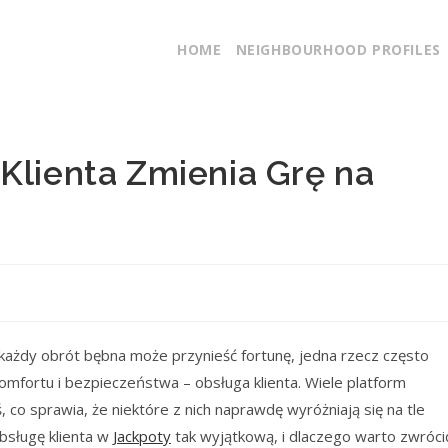
HOME
NEIGHBOURHOOD PROFILES
Klienta Zmienia Grę na
a każdy obrót bębna może przynieść fortunę, jedna rzecz często
omfortu i bezpieczeństwa – obsługa klienta. Wiele platform
ś, co sprawia, że niektóre z nich naprawdę wyróżniają się na tle
obsługę klienta w
Jackpoty
tak wyjątkową, i dlaczego warto zwróci