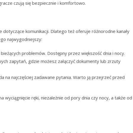
racze czują się bezpiecznie i komfortowo.
e dotyczące komunikacji. Dlatego też oferuje różnorodne kanały
iego najwygodniejszy:
bieżących problemów. Dostępny przez większość dnia i nocy.
ych zapytań, gdzie możesz załączyć dokumenty lub zrzuty
 na najczęściej zadawane pytania. Warto ją przejrzeć przed
wyciągnięcie ręki, niezależnie od pory dnia czy nocy, a także od