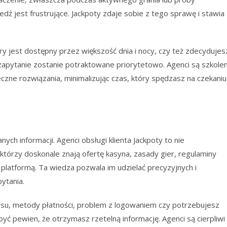
dź jest frustrujące. Jackpoty zdaje sobie z tego sprawę i stawia
ry jest dostępny przez większość dnia i nocy, czy też zdecydujes
 zapytanie zostanie potraktowane priorytetowo. Agenci są szkolen
zne rozwiązania, minimalizując czas, który spędzasz na czekaniu
nych informacji. Agenci obsługi klienta Jackpoty to nie
 którzy doskonale znają ofertę kasyna, zasady gier, regulaminy
platformą. Ta wiedza pozwala im udzielać precyzyjnych i
ytania.
usu, metody płatności, problem z logowaniem czy potrzebujesz
 pewien, że otrzymasz rzetelną informację. Agenci są cierpliwi 