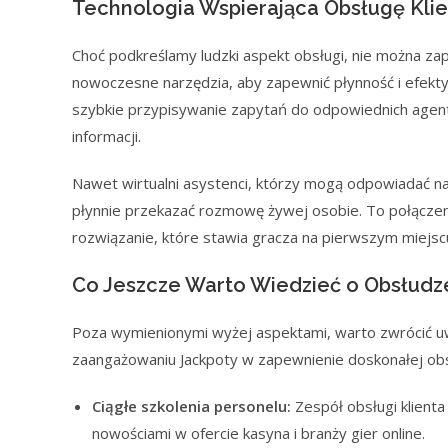
Technologia Wspierająca Obsługę Kli
Choć podkreślamy ludzki aspekt obsługi, nie można zap
nowoczesne narzędzia, aby zapewnić płynność i efekt
szybkie przypisywanie zapytań do odpowiednich agent
informacji.
Nawet wirtualni asystenci, którzy mogą odpowiadać na
płynnie przekazać rozmowę żywej osobie. To połączeni
rozwiązanie, które stawia gracza na pierwszym miejsc
Co Jeszcze Warto Wiedzieć o Obsłudze
Poza wymienionymi wyżej aspektami, warto zwrócić u
zaangażowaniu Jackpoty w zapewnienie doskonałej obs
Ciągłe szkolenia personelu:
Zespół obsługi klienta
nowościami w ofercie kasyna i branży gier online.