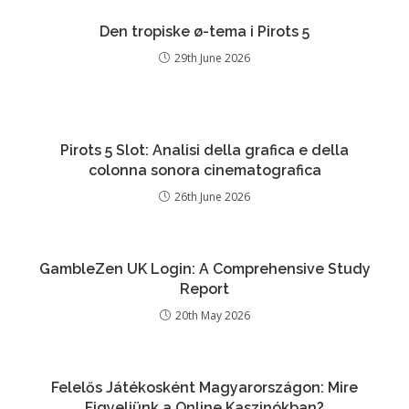
Den tropiske ø-tema i Pirots 5
29th June 2026
Pirots 5 Slot: Analisi della grafica e della
colonna sonora cinematografica
26th June 2026
GambleZen UK Login: A Comprehensive Study
Report
20th May 2026
Felelős Játékosként Magyarországon: Mire
Figyeljünk a Online Kaszinókban?