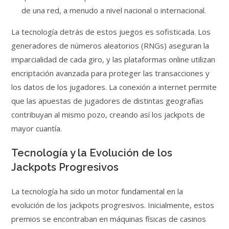
de una red, a menudo a nivel nacional o internacional.
La tecnología detrás de estos juegos es sofisticada. Los
generadores de números aleatorios (RNGs) aseguran la
imparcialidad de cada giro, y las plataformas online utilizan
encriptación avanzada para proteger las transacciones y
los datos de los jugadores. La conexión a internet permite
que las apuestas de jugadores de distintas geografías
contribuyan al mismo pozo, creando así los jackpots de
mayor cuantía.
Tecnología y la Evolución de los
Jackpots Progresivos
La tecnología ha sido un motor fundamental en la
evolución de los jackpots progresivos. Inicialmente, estos
premios se encontraban en máquinas físicas de casinos