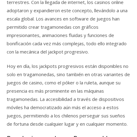
terrestres. Con la llegada de internet, los casinos online
adoptaron y expandieron este concepto, llevándolo a una
escala global. Los avances en software de juegos han
permitido crear tragamonedas con gráficos
impresionantes, animaciones fluidas y funciones de
bonificación cada vez más complejas, todo ello integrado
con la mecánica del jackpot progresivo.
Hoy en día, los jackpots progresivos están disponibles no
solo en tragamonedas, sino también en otras variantes de
juegos de casino, como el póker o la ruleta, aunque su
presencia es más prominente en las máquinas
tragamonedas. La accesibilidad a través de dispositivos
móviles ha democratizado aún más el acceso a estos
juegos, permitiendo a los chilenos perseguir sus sueños
de fortuna desde cualquier lugar y en cualquier momento.