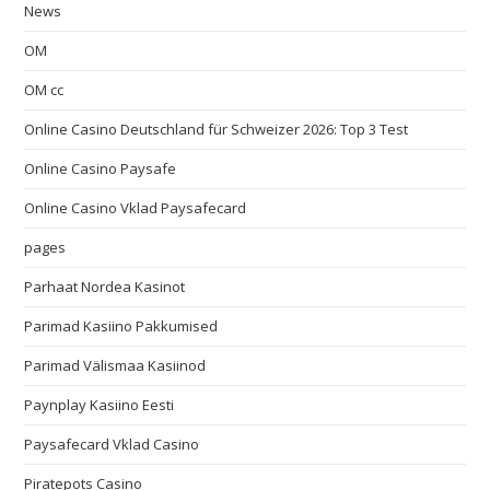
News
OM
OM cc
Online Casino Deutschland für Schweizer 2026: Top 3 Test
Online Casino Paysafe
Online Casino Vklad Paysafecard
pages
Parhaat Nordea Kasinot
Parimad Kasiino Pakkumised
Parimad Välismaa Kasiinod
Paynplay Kasiino Eesti
Paysafecard Vklad Casino
Piratepots Casino