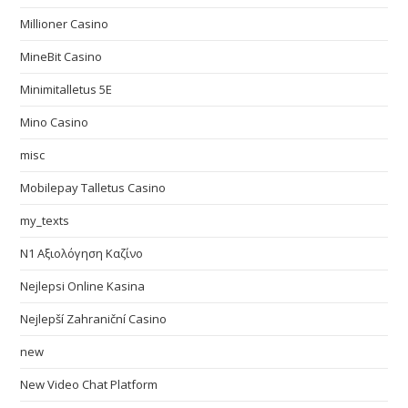
Millioner Casino
MineBit Casino
Minimitalletus 5E
Mino Casino
misc
Mobilepay Talletus Casino
my_texts
N1 Αξιολόγηση Καζίνο
Nejlepsi Online Kasina
Nejlepší Zahraniční Casino
new
New Video Chat Platform