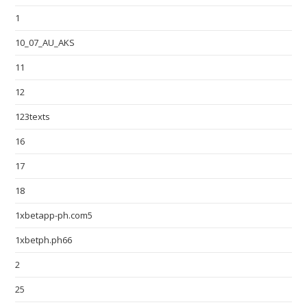
1
10_07_AU_AKS
11
12
123texts
16
17
18
1xbetapp-ph.com5
1xbetph.ph66
2
25