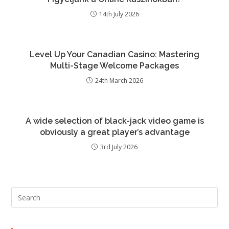
14th July 2026
Level Up Your Canadian Casino: Mastering
Multi-Stage Welcome Packages
24th March 2026
A wide selection of black-jack video game is
obviously a great player’s advantage
3rd July 2026