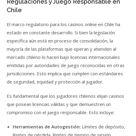
Regulaciones y Juego Responsable en
Chile
El marco regulatorio para los casinos online en Chile ha
estado en constante desarrollo. Si bien la legislación
específica aún está en proceso de consolidación, la
mayoría de las plataformas que operan y atienden al
mercado chileno lo hacen bajo licencias internacionales
emitidas por autoridades de juego reconocidas en otras
jurisdicciones. Esto implica que cumplen con estándares
de seguridad, equidad y protección al jugador.
Es fundamental que los jugadores chilenos elijan casinos
que posean licencias válidas y que demuestren un
compromiso con el juego responsable. Esto incluye:
Herramientas de Autogestión:
Límites de depósito,
límites de pérdida, límites de tiempo de sesión.