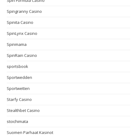
Spin Formula Casino
Spingranny Casino
Spinita Casino
SpinLynx Casino
Spinmama
SpinRain Casino
sportsbook
Sportwedden
Sportwetten
Starfy Casino
Stealthbet Casino
stoichimata
Suomen Parhaat Kasinot