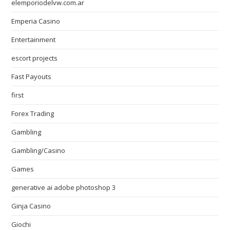
elemporiodelvw.com.ar
Emperia Casino
Entertainment
escort projects
Fast Payouts
first
Forex Trading
Gambling
Gambling/Casino
Games
generative ai adobe photoshop 3
Ginja Casino
Giochi