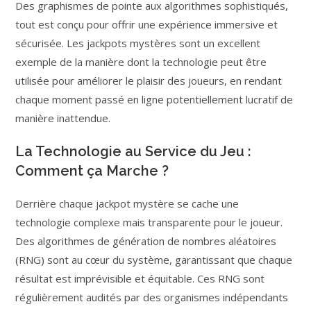
Des graphismes de pointe aux algorithmes sophistiqués,
tout est conçu pour offrir une expérience immersive et
sécurisée. Les jackpots mystères sont un excellent
exemple de la manière dont la technologie peut être
utilisée pour améliorer le plaisir des joueurs, en rendant
chaque moment passé en ligne potentiellement lucratif de
manière inattendue.
La Technologie au Service du Jeu :
Comment ça Marche ?
Derrière chaque jackpot mystère se cache une
technologie complexe mais transparente pour le joueur.
Des algorithmes de génération de nombres aléatoires
(RNG) sont au cœur du système, garantissant que chaque
résultat est imprévisible et équitable. Ces RNG sont
régulièrement audités par des organismes indépendants