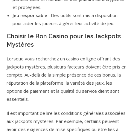
et protégées.
Jeu responsable :
Des outils sont mis à disposition
pour aider les joueurs à gérer leur activité de jeu.
Choisir le Bon Casino pour les Jackpots
Mystères
Lorsque vous recherchez un casino en ligne offrant des
jackpots mystères, plusieurs facteurs doivent être pris en
compte. Au-delà de la simple présence de ces bonus, la
réputation de la plateforme, la variété des jeux, les
options de paiement et la qualité du service client sont
essentiels.
Il est important de lire les conditions générales associées
aux jackpots mystères. Par exemple, certains peuvent
avoir des exigences de mise spécifiques ou être liés à