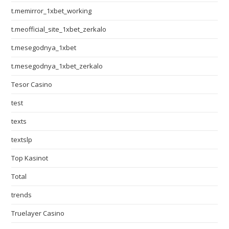
t.memirror_1xbet_working
t.meofficial_site_1xbet_zerkalo
t.mesegodnya_1xbet
t.mesegodnya_1xbet_zerkalo
Tesor Casino
test
texts
textslp
Top Kasinot
Total
trends
Truelayer Casino