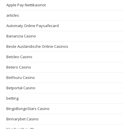
Apple Pay Nettikasinot
articles
Automaty Online Paysafecard
Bananzia Casino
Beste Ausländische Online Casinos
Betcleo Casino
Betero Casino
Betfouru Casino
Betportal Casino
betting
BingoBongoStars Casino
Binnarybet Casino