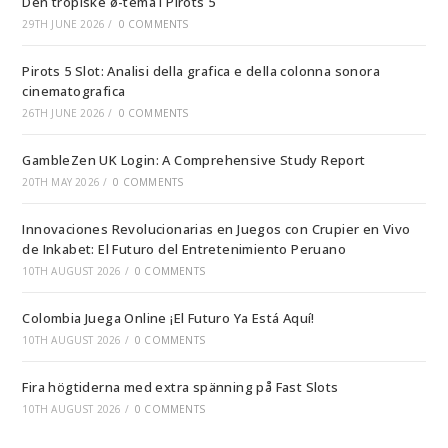
Den tropiske ø-tema i Pirots 5
29TH JUNE 2026
/
0 COMMENTS
Pirots 5 Slot: Analisi della grafica e della colonna sonora
cinematografica
26TH JUNE 2026
/
0 COMMENTS
GambleZen UK Login: A Comprehensive Study Report
20TH MAY 2026
/
0 COMMENTS
Innovaciones Revolucionarias en Juegos con Crupier en Vivo
de Inkabet: El Futuro del Entretenimiento Peruano
10TH AUGUST 2026
/
0 COMMENTS
Colombia Juega Online ¡El Futuro Ya Está Aquí!
10TH AUGUST 2026
/
0 COMMENTS
Fira högtiderna med extra spänning på Fast Slots
10TH AUGUST 2026
/
0 COMMENTS