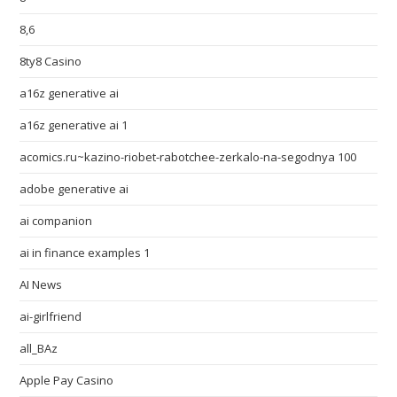
8,6
8ty8 Casino
a16z generative ai
a16z generative ai 1
acomics.ru~kazino-riobet-rabotchee-zerkalo-na-segodnya 100
adobe generative ai
ai companion
ai in finance examples 1
AI News
ai-girlfriend
all_BAz
Apple Pay Casino