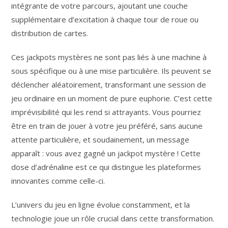
intégrante de votre parcours, ajoutant une couche
supplémentaire d’excitation à chaque tour de roue ou
distribution de cartes.
Ces jackpots mystères ne sont pas liés à une machine à
sous spécifique ou à une mise particulière. Ils peuvent se
déclencher aléatoirement, transformant une session de
jeu ordinaire en un moment de pure euphorie. C’est cette
imprévisibilité qui les rend si attrayants. Vous pourriez
être en train de jouer à votre jeu préféré, sans aucune
attente particulière, et soudainement, un message
apparaît : vous avez gagné un jackpot mystère ! Cette
dose d’adrénaline est ce qui distingue les plateformes
innovantes comme celle-ci.
L’univers du jeu en ligne évolue constamment, et la
technologie joue un rôle crucial dans cette transformation.