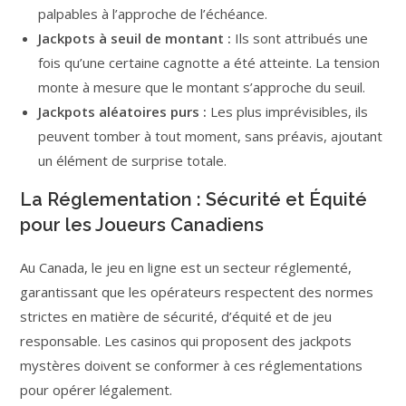
palpables à l’approche de l’échéance.
Jackpots à seuil de montant :
Ils sont attribués une
fois qu’une certaine cagnotte a été atteinte. La tension
monte à mesure que le montant s’approche du seuil.
Jackpots aléatoires purs :
Les plus imprévisibles, ils
peuvent tomber à tout moment, sans préavis, ajoutant
un élément de surprise totale.
La Réglementation : Sécurité et Équité
pour les Joueurs Canadiens
Au Canada, le jeu en ligne est un secteur réglementé,
garantissant que les opérateurs respectent des normes
strictes en matière de sécurité, d’équité et de jeu
responsable. Les casinos qui proposent des jackpots
mystères doivent se conformer à ces réglementations
pour opérer légalement.