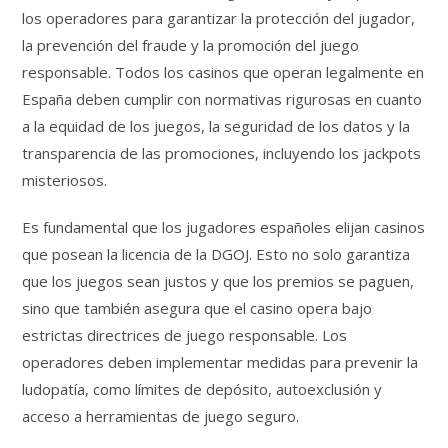
los operadores para garantizar la protección del jugador,
la prevención del fraude y la promoción del juego
responsable. Todos los casinos que operan legalmente en
España deben cumplir con normativas rigurosas en cuanto
a la equidad de los juegos, la seguridad de los datos y la
transparencia de las promociones, incluyendo los jackpots
misteriosos.
Es fundamental que los jugadores españoles elijan casinos
que posean la licencia de la DGOJ. Esto no solo garantiza
que los juegos sean justos y que los premios se paguen,
sino que también asegura que el casino opera bajo
estrictas directrices de juego responsable. Los
operadores deben implementar medidas para prevenir la
ludopatía, como límites de depósito, autoexclusión y
acceso a herramientas de juego seguro.