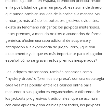
muchos jugadores en España, la emoción principal reside
en la posibilidad de ganar un jackpot, esa suma de dinero
que puede cambiar una vida de la noche a la mañana. Sin
embargo, más allá de los botes progresivos evidentes,
existe un fenómeno intrigante: los jackpots misteriosos.
Estos premios, a menudo ocultos o anunciados de forma
genérica, añaden una capa adicional de suspense y
anticipación a la experiencia de juego. Pero, ¿qué son
exactamente y, lo que es más importante para el jugador
español, cómo se gravan estos premios inesperados?
Los jackpots misteriosos, también conocidos como
“mystery drops” o “premios sorpresa”, son una estrategia
cada vez más popular entre los casinos online para
mantener a sus jugadores enganchados. A diferencia de
los jackpots progresivos tradicionales, que se acumulan
con cada apuesta y son visibles para todos, los jackpots