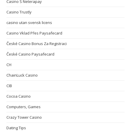
Casino S Neterapay
Casino Trustly
casino utan svensk licens
Casino Vklad Přes Paysafecard
České Casino Bonus Za Registraci
České Casino Paysafecard
CH
ChainLuck Casino
CIB
Cocoa Casino
Computers, Games
Crazy Tower Сasino
Dating Tips