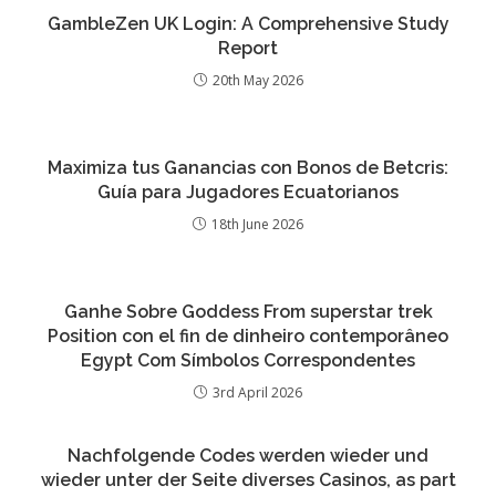
GambleZen UK Login: A Comprehensive Study
Report
20th May 2026
Maximiza tus Ganancias con Bonos de Betcris:
Guía para Jugadores Ecuatorianos
18th June 2026
Ganhe Sobre Goddess From superstar trek
Position con el fin de dinheiro contemporâneo
Egypt Com Símbolos Correspondentes
3rd April 2026
Nachfolgende Codes werden wieder und
wieder unter der Seite diverses Casinos, as part