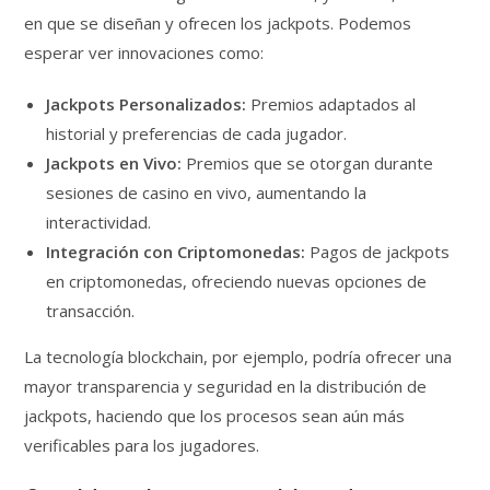
en que se diseñan y ofrecen los jackpots. Podemos
esperar ver innovaciones como:
Jackpots Personalizados:
Premios adaptados al
historial y preferencias de cada jugador.
Jackpots en Vivo:
Premios que se otorgan durante
sesiones de casino en vivo, aumentando la
interactividad.
Integración con Criptomonedas:
Pagos de jackpots
en criptomonedas, ofreciendo nuevas opciones de
transacción.
La tecnología blockchain, por ejemplo, podría ofrecer una
mayor transparencia y seguridad en la distribución de
jackpots, haciendo que los procesos sean aún más
verificables para los jugadores.