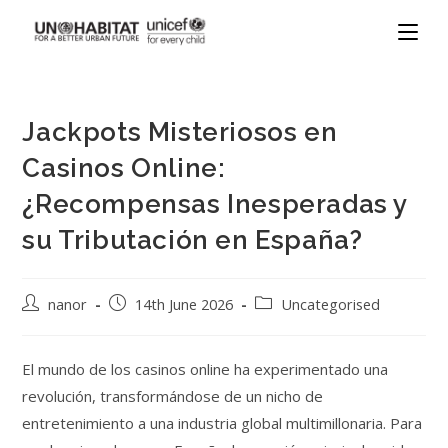
Jackpots Misteriosos en
Casinos Online:
¿Recompensas Inesperadas y
su Tributación en España?
nanor
14th June 2026
Uncategorised
El mundo de los casinos online ha experimentado una
revolución, transformándose de un nicho de
entretenimiento a una industria global multimillonaria. Para