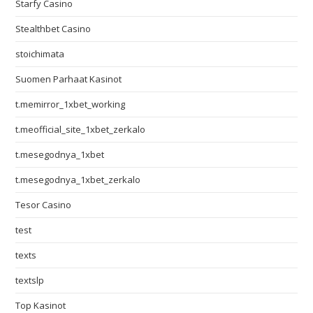
Starfy Casino
Stealthbet Casino
stoichimata
Suomen Parhaat Kasinot
t.memirror_1xbet_working
t.meofficial_site_1xbet_zerkalo
t.mesegodnya_1xbet
t.mesegodnya_1xbet_zerkalo
Tesor Casino
test
texts
textslp
Top Kasinot