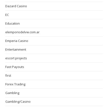
Dazard Casino
EC
Education
elemporiodelvw.com.ar
Emperia Casino
Entertainment
escort projects
Fast Payouts
first
Forex Trading
Gambling
Gambling/Casino