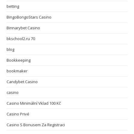
betting
BingoBongoStars Casino
Binnarybet Casino
bkschool2.ru 70
blog
Bookkeeping
bookmaker
Candybet Casino
casino
Casino Minimální Vklad 100 Kč
Casino Privé
Casino S Bonusem Za Registraci