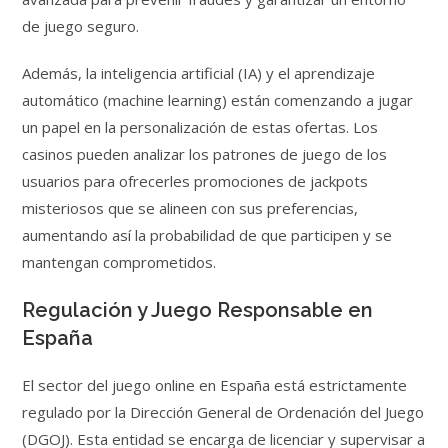
de juego seguro.
Además, la inteligencia artificial (IA) y el aprendizaje
automático (machine learning) están comenzando a jugar
un papel en la personalización de estas ofertas. Los
casinos pueden analizar los patrones de juego de los
usuarios para ofrecerles promociones de jackpots
misteriosos que se alineen con sus preferencias,
aumentando así la probabilidad de que participen y se
mantengan comprometidos.
Regulación y Juego Responsable en
España
El sector del juego online en España está estrictamente
regulado por la Dirección General de Ordenación del Juego
(DGOJ). Esta entidad se encarga de licenciar y supervisar a