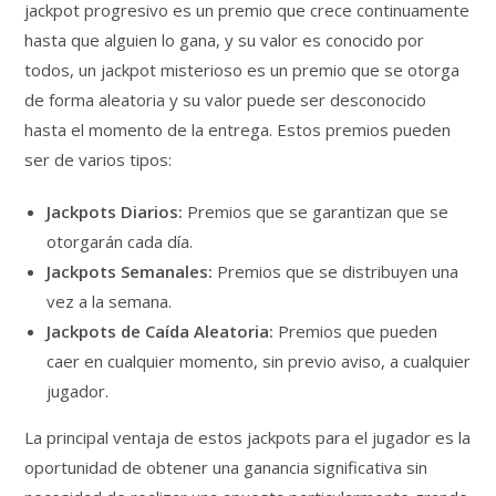
jackpot progresivo es un premio que crece continuamente
hasta que alguien lo gana, y su valor es conocido por
todos, un jackpot misterioso es un premio que se otorga
de forma aleatoria y su valor puede ser desconocido
hasta el momento de la entrega. Estos premios pueden
ser de varios tipos:
Jackpots Diarios:
Premios que se garantizan que se
otorgarán cada día.
Jackpots Semanales:
Premios que se distribuyen una
vez a la semana.
Jackpots de Caída Aleatoria:
Premios que pueden
caer en cualquier momento, sin previo aviso, a cualquier
jugador.
La principal ventaja de estos jackpots para el jugador es la
oportunidad de obtener una ganancia significativa sin