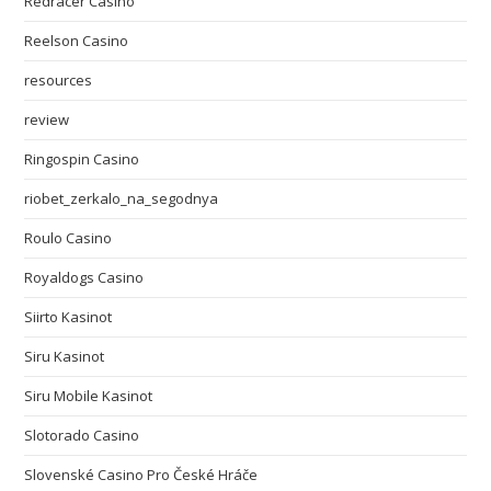
Redracer Casino
Reelson Casino
resources
review
Ringospin Casino
riobet_zerkalo_na_segodnya
Roulo Casino
Royaldogs Casino
Siirto Kasinot
Siru Kasinot
Siru Mobile Kasinot
Slotorado Casino
Slovenské Casino Pro České Hráče