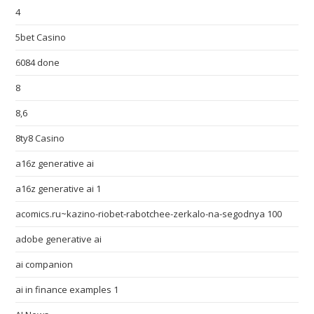
4
5bet Casino
6084 done
8
8,6
8ty8 Casino
a16z generative ai
a16z generative ai 1
acomics.ru~kazino-riobet-rabotchee-zerkalo-na-segodnya 100
adobe generative ai
ai companion
ai in finance examples 1