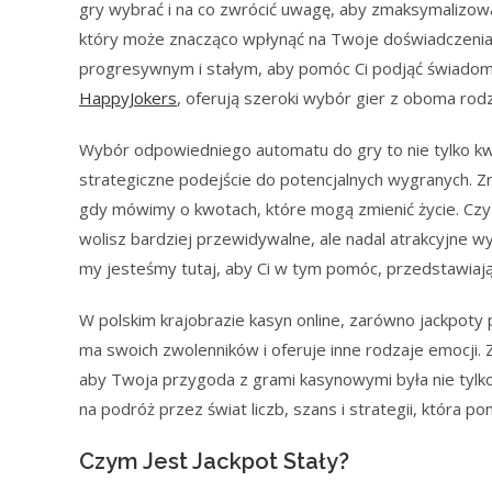
gry wybrać i na co zwrócić uwagę, aby zmaksymalizow
który może znacząco wpłynąć na Twoje doświadczenia,
progresywnym i stałym, aby pomóc Ci podjąć świadomą 
HappyJokers
, oferują szeroki wybór gier z oboma ro
Wybór odpowiedniego automatu do gry to nie tylko kw
strategiczne podejście do potencjalnych wygranych. Z
gdy mówimy o kwotach, które mogą zmienić życie. Czy
wolisz bardziej przewidywalne, ale nadal atrakcyjne w
my jesteśmy tutaj, aby Ci w tym pomóc, przedstawiając
W polskim krajobrazie kasyn online, zarówno jackpoty p
ma swoich zwolenników i oferuje inne rodzaje emocji. 
aby Twoja przygoda z grami kasynowymi była nie tylko 
na podróż przez świat liczb, szans i strategii, która
Czym Jest Jackpot Stały?