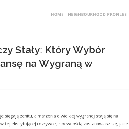
HOME
NEIGHBOURHOOD PROFILES
zy Stały: Który Wybór
zansę na Wygraną w
 sięgają zenitu, a marzenia o wielkiej wygranej stają się na
i w tej ekscytującej rozrywce, z pewnością zastanawiasz się, jakie