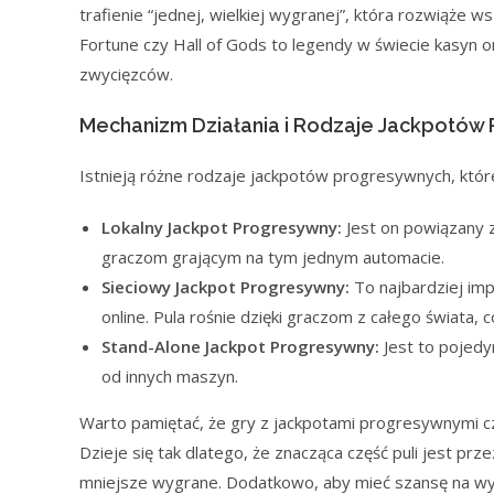
trafienie “jednej, wielkiej wygranej”, która rozwiąże 
Fortune czy Hall of Gods to legendy w świecie kasyn on
zwycięzców.
Mechanizm Działania i Rodzaje Jackpotów
Istnieją różne rodzaje jackpotów progresywnych, które 
Lokalny Jackpot Progresywny:
Jest on powiązany z
graczom grającym na tym jednym automacie.
Sieciowy Jackpot Progresywny:
To najbardziej imp
online. Pula rośnie dzięki graczom z całego świata,
Stand-Alone Jackpot Progresywny:
Jest to pojedy
od innych maszyn.
Warto pamiętać, że gry z jackpotami progresywnymi c
Dzieje się tak dlatego, że znacząca część puli jest pr
mniejsze wygrane. Dodatkowo, aby mieć szansę na wy