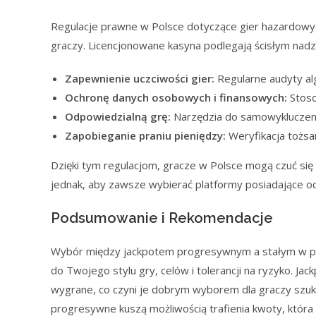
Regulacje prawne w Polsce dotyczące gier hazardowych
graczy. Licencjonowane kasyna podlegają ścisłym nadz
Zapewnienie uczciwości gier:
Regularne audyty al
Ochronę danych osobowych i finansowych:
Stoso
Odpowiedzialną grę:
Narzędzia do samowykluczenia,
Zapobieganie praniu pieniędzy:
Weryfikacja tożsa
Dzięki tym regulacjom, gracze w Polsce mogą czuć się
jednak, aby zawsze wybierać platformy posiadające o
Podsumowanie i Rekomendacje
Wybór między jackpotem progresywnym a stałym w pol
do Twojego stylu gry, celów i tolerancji na ryzyko. Jac
wygrane, co czyni je dobrym wyborem dla graczy szukają
progresywne kuszą możliwością trafienia kwoty, która 