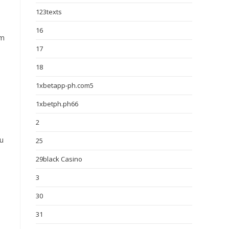
123texts
16
ym
17
18
1xbetapp-ph.com5
1xbetph.ph66
2
u
25
29black Casino
3
30
31