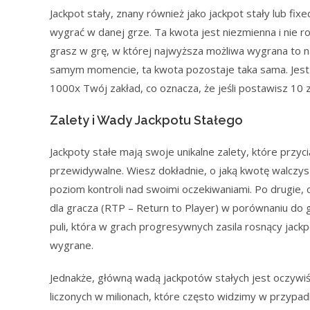
Jackpot stały, znany również jako jackpot stały lub fix
wygrać w danej grze. Ta kwota jest niezmienna i nie ro
grasz w grę, w której najwyższa możliwa wygrana to na
samym momencie, ta kwota pozostaje taka sama. Jest 
1000x Twój zakład, co oznacza, że jeśli postawisz 10
Zalety i Wady Jackpotu Stałego
Jackpoty stałe mają swoje unikalne zalety, które przyc
przewidywalne. Wiesz dokładnie, o jaką kwotę walczys
poziom kontroli nad swoimi oczekiwaniami. Po drugie,
dla gracza (RTP – Return to Player) w porównaniu do g
puli, która w grach progresywnych zasila rosnący jackp
wygrane.
Jednakże, główną wadą jackpotów stałych jest oczywiś
liczonych w milionach, które często widzimy w przypa