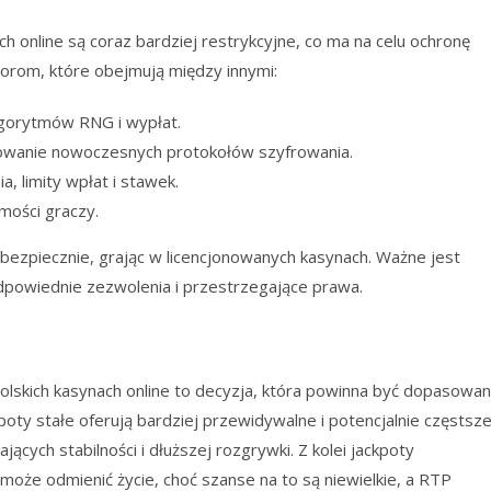
 online są coraz bardziej restrykcyjne, co ma na celu ochronę
orom, które obejmują między innymi:
gorytmów RNG i wypłat.
wanie nowoczesnych protokołów szyfrowania.
 limity wpłat i stawek.
mości graczy.
 bezpiecznie, grając w licencjonowanych kasynach. Ważne jest
dpowiednie zezwolenia i przestrzegające prawa.
skich kasynach online to decyzja, która powinna być dopasowa
kpoty stałe oferują bardziej przewidywalne i potencjalnie częstsz
cych stabilności i dłuższej rozgrywki. Z kolei jackpoty
może odmienić życie, choć szanse na to są niewielkie, a RTP