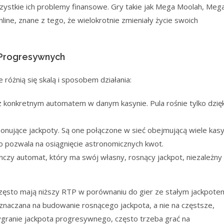
wszystkie ich problemy finansowe. Gry takie jak Mega Moolah, Meg
line, znane z tego, że wielokrotnie zmieniały życie swoich
 Progresywnych
różnią się skalą i sposobem działania:
 konkretnym automatem w danym kasynie. Pula rośnie tylko dzięk
onujące jackpoty. Są one połączone w sieć obejmującą wiele kas
 co pozwala na osiągnięcie astronomicznych kwot.
nczy automat, który ma swój własny, rosnący jackpot, niezależny
zęsto mają niższy RTP w porównaniu do gier ze stałym jackpote
zeznaczana na budowanie rosnącego jackpota, a nie na częstsze,
granie jackpota progresywnego, często trzeba grać na