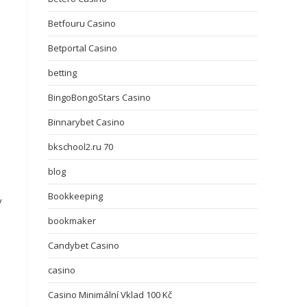
Betfouru Casino
Betportal Casino
betting
BingoBongoStars Casino
Binnarybet Casino
bkschool2.ru 70
blog
Bookkeeping
y
bookmaker
.
Candybet Casino
casino
Casino Minimální Vklad 100 Kč