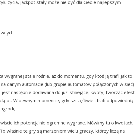
ylu życia, jackpot stały może nie być dla Ciebie najlepszym
ywnych.
a wygranej stale rośnie, aż do momentu, gdy ktoś ją trafi. Jak to
 na danym automacie (lub grupie automatów połączonych w sieć)
la jest następnie dodawana do już istniejącej kwoty, tworząc efekt
e jackpot. W pewnym momencie, gdy szczęśliwiec trafi odpowiednią
nagrodę.
wiście ich potencjalnie ogromne wygrane. Mówimy tu o kwotach,
 To właśnie te gry są marzeniem wielu graczy, którzy liczą na