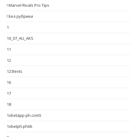
! Marvel Rivals Pro Tips
! Без рубрики
1
10_07_AU_AKS
11
12
123texts
16
17
18
1xbetapp-ph.com5
1xbetph.ph66