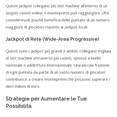
Questi jackpot collegano più slot machine all’interno di un
singolo casinò online. Il montepremi può raggiungere cifre
considerevoli, poiché beneficia delle puntate di un numero
maggiore di giocatori rispetto ai jackpot locali.
Jackpot di Rete (Wide-Area Progressive)
Questi sono i jackpot più grandi e ambiti. Collegano migliaia
di slot machine attraverso più casinò, spesso a livello
nazionale o addirittura internazionale. Una piccola frazione
di ogni puntata da parte di un vasto numero di giocatori
contribuisce a creare montepremi che possono superare i
dieci milioni di euro.
Strategie per Aumentare le Tue
Possibilità