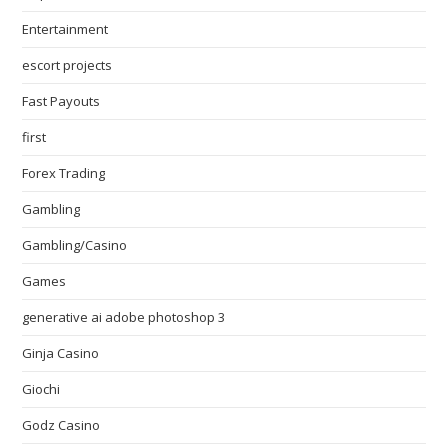
Entertainment
escort projects
Fast Payouts
first
Forex Trading
Gambling
Gambling/Casino
Games
generative ai adobe photoshop 3
Ginja Casino
Giochi
Godz Casino