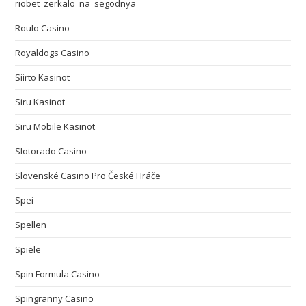
riobet_zerkalo_na_segodnya
Roulo Casino
Royaldogs Casino
Siirto Kasinot
Siru Kasinot
Siru Mobile Kasinot
Slotorado Casino
Slovenské Casino Pro České Hráče
Spei
Spellen
Spiele
Spin Formula Casino
Spingranny Casino