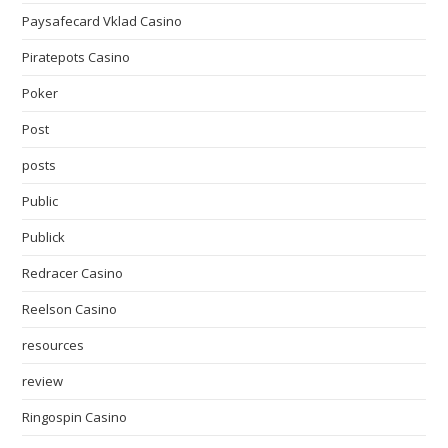
Paysafecard Vklad Casino
Piratepots Casino
Poker
Post
posts
Public
Publick
Redracer Casino
Reelson Casino
resources
review
Ringospin Casino