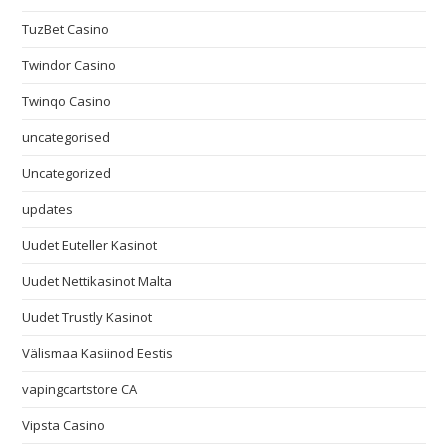
TuzBet Casino
Twindor Casino
Twinqo Casino
uncategorised
Uncategorized
updates
Uudet Euteller Kasinot
Uudet Nettikasinot Malta
Uudet Trustly Kasinot
Välismaa Kasiinod Eestis
vapingcartstore CA
Vipsta Casino