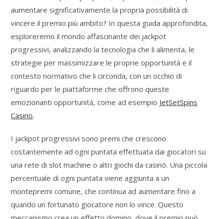
aumentare significativamente la propria possibilità di
vincere il premio più ambito? In questa guida approfondita,
esploreremo il mondo affascinante dei jackpot
progressivi, analizzando la tecnologia che li alimenta, le
strategie per massimizzare le proprie opportunità e il
contesto normativo che li circonda, con un occhio di
riguardo per le piattaforme che offrono queste
emozionanti opportunità, come ad esempio
JetSetSpins
Casino
.
I jackpot progressivi sono premi che crescono
costantemente ad ogni puntata effettuata dai giocatori su
una rete di slot machine o altri giochi da casinò. Una piccola
percentuale di ogni puntata viene aggiunta a un
montepremi comune, che continua ad aumentare fino a
quando un fortunato giocatore non lo vince. Questo
meccanismo crea un effetto domino, dove il premio può