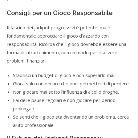
Consigli per un Gioco Responsabile
Il fascino dei jackpot progressivi è potente, ma è
fondamentale approcciare il gioco d’azzardo con
responsabilità. Ricorda che il gioco dovrebbe essere una
forma di intrattenimento, non un modo per risolvere
problemi finanziari.
Stabilisci un budget di gioco e non superarlo mai.
Gioca solo con denaro che puoi permetterti di perdere.
Non giocare mai sotto l’influenza di alcol o droghe.
Fai delle pause regolari e non giocare per periodi
prolungati.
Se senti che il gioco sta diventando un problema, cerca
aiuto professionale.