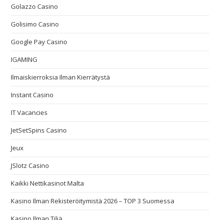
Golazzo Casino
Golisimo Casino
Google Pay Casino
IGAMING
Ilmaiskierroksia Ilman Kierrätystä
Instant Casino
IT Vacancies
JetSetSpins Casino
Jeux
JSlotz Casino
Kaikki Nettikasinot Malta
Kasino Ilman Rekisteröitymistä 2026 – TOP 3 Suomessa
Kasino Ilman Tiliä