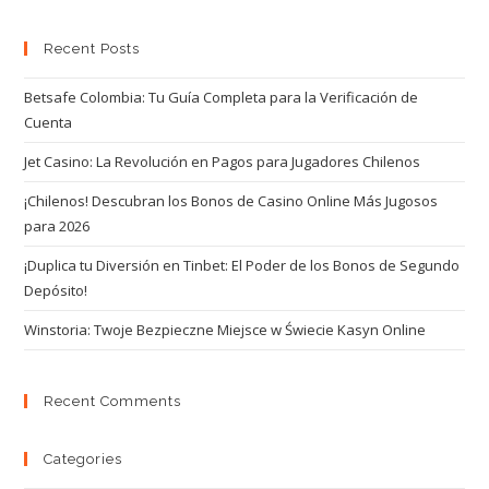
Recent Posts
Betsafe Colombia: Tu Guía Completa para la Verificación de
Cuenta
Jet Casino: La Revolución en Pagos para Jugadores Chilenos
¡Chilenos! Descubran los Bonos de Casino Online Más Jugosos
para 2026
¡Duplica tu Diversión en Tinbet: El Poder de los Bonos de Segundo
Depósito!
Winstoria: Twoje Bezpieczne Miejsce w Świecie Kasyn Online
Recent Comments
Categories