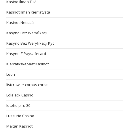
Kasino Ilman Tiliä
Kasinot Ilman Kierrätystä
Kasinot Netissä
Kasyno Bez Weryfikacji
Kasyno Bez Weryfikacji Kyc
Kasyno Z Paysafecard
Kierrätysvapaat Kasinot
Leon
listcrawler corpus christi
LolaJack Casino
lotohelp.ru 80
Lussurio Casino
Maltan Kasinot