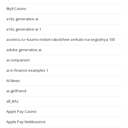
8ty8 Casino
a16z generative ai
a16z generative ai 1
acomics.ru~kazino-riobet-rabotchee-zerkalo-na-segodnya 100
adobe generative ai
ai companion
ai in finance examples 1
AI News
ai-girlfriend
all_BAz
Apple Pay Casino
Apple Pay Nettikasinot