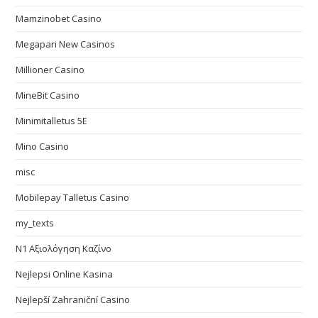
Mamzinobet Casino
Megapari New Casinos
Millioner Casino
MineBit Casino
Minimitalletus 5E
Mino Casino
misc
Mobilepay Talletus Casino
my_texts
N1 Αξιολόγηση Καζίνο
Nejlepsi Online Kasina
Nejlepší Zahraniční Casino