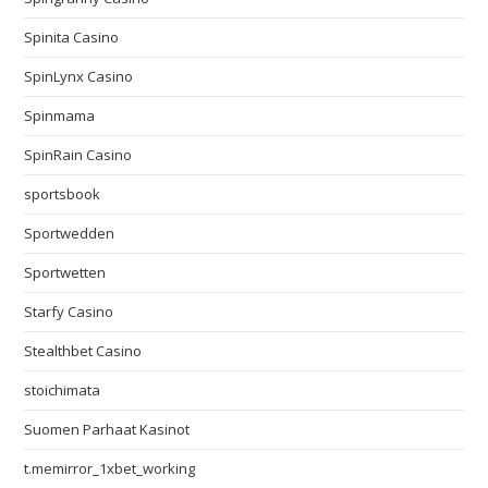
Spinita Casino
SpinLynx Casino
Spinmama
SpinRain Casino
sportsbook
Sportwedden
Sportwetten
Starfy Casino
Stealthbet Casino
stoichimata
Suomen Parhaat Kasinot
t.memirror_1xbet_working