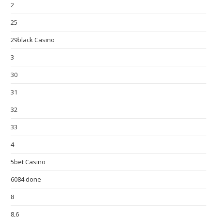
2
25
29black Casino
3
30
31
32
33
4
5bet Casino
6084 done
8
8,6