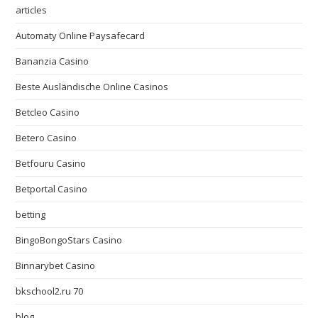
articles
Automaty Online Paysafecard
Bananzia Casino
Beste Ausländische Online Casinos
Betcleo Casino
Betero Casino
Betfouru Casino
Betportal Casino
betting
BingoBongoStars Casino
Binnarybet Casino
bkschool2.ru 70
blog