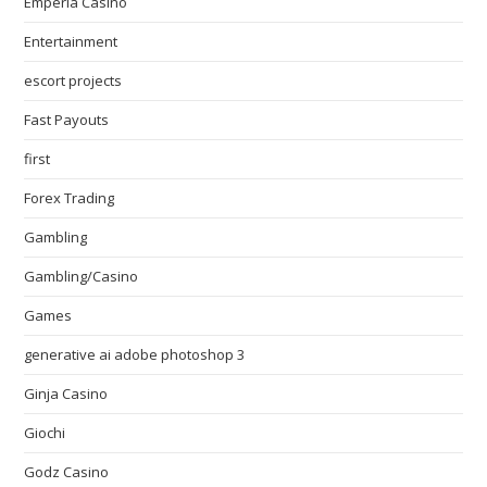
Emperia Casino
Entertainment
escort projects
Fast Payouts
first
Forex Trading
Gambling
Gambling/Casino
Games
generative ai adobe photoshop 3
Ginja Casino
Giochi
Godz Casino