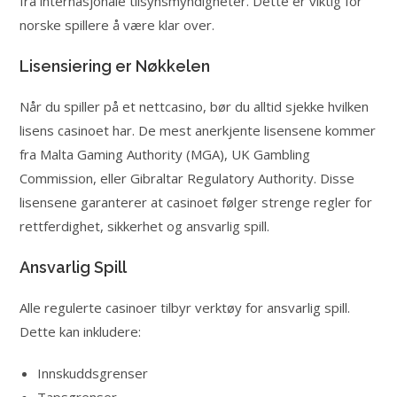
fra internasjonale tilsynsmyndigheter. Dette er viktig for
norske spillere å være klar over.
Lisensiering er Nøkkelen
Når du spiller på et nettcasino, bør du alltid sjekke hvilken
lisens casinoet har. De mest anerkjente lisensene kommer
fra Malta Gaming Authority (MGA), UK Gambling
Commission, eller Gibraltar Regulatory Authority. Disse
lisensene garanterer at casinoet følger strenge regler for
rettferdighet, sikkerhet og ansvarlig spill.
Ansvarlig Spill
Alle regulerte casinoer tilbyr verktøy for ansvarlig spill.
Dette kan inkludere:
Innskuddsgrenser