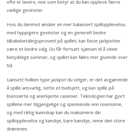
ofte er lavere, noe som betyr at du kan oppleve færre
vanlige gevinster.
Hvis du derimot ønsker en mer balansert spillopplevelse,
med hyppigere gevinster og en generelt bedre
tilbakebetalingsprosent på spillet, kan faste jackpotter
være et bedre valg. Du får fortsatt sjansen til å vinne
betydelige summer, og spillet kan føles mer givende over
tid.
Uansett hvilken type jackpot du velger, er det avgjørende
å spille ansvarlig, sette et budsjett, og kun spille på
lisensierte og anerkjente casinoer. Teknologien har gjort
spillene mer tilgjengelige og spennende enn noensinne,
og med riktig kunnskap kan du maksimere din
spillopplevelse og kanskje, bare kanskje, vinne den store
drømmen.