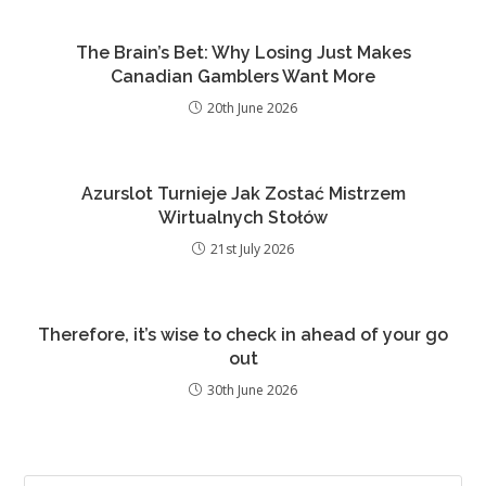
The Brain’s Bet: Why Losing Just Makes
Canadian Gamblers Want More
20th June 2026
Azurslot Turnieje Jak Zostać Mistrzem
Wirtualnych Stołów
21st July 2026
Therefore, it’s wise to check in ahead of your go
out
30th June 2026