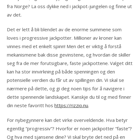
fra Norge? La oss dykke ned i jackpot-jungelen og finne ut
av det.
Det er lett å bli blendet av de enorme summene som
loves i progressive jackpotter. Millioner av kroner kan
vinnes med et enkelt spinn! Men det er viktig å forstå
mekanismene bak disse gevinstene, og hvordan de skiller
seg fra de mer forutsigbare, faste jackpottene. Valget ditt
kan ha stor innvirkning på både spenningen og den
potensielle verdien du får ut av spillingen din. Vi skal se
nærmere på dette, og gi deg noen tips for å navigere i
dette spennende landskapet. Kanskje du til og med finner
din neste favoritt hos
https://rizzio.nu
.
For nybegynnere kan det virke overveldende. Hva betyr
egentlig “progressiv”? Hvorfor er noen jackpotter “faste”?
Og hva med sjansene dine? Vi skal bryte det ned på en