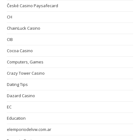
České Casino Paysafecard
CH
ChainLuck Casino
CIB
Cocoa Casino
Computers, Games
Crazy Tower Сasino
Dating Tips
Dazard Casino
EC
Education
elemporiodelvw.com.ar