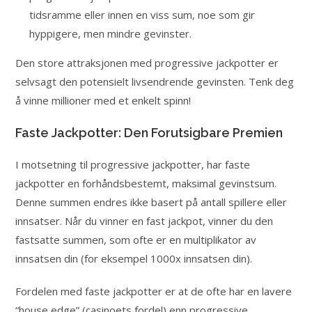
tidsramme eller innen en viss sum, noe som gir
hyppigere, men mindre gevinster.
Den store attraksjonen med progressive jackpotter er
selvsagt den potensielt livsendrende gevinsten. Tenk deg
å vinne millioner med et enkelt spinn!
Faste Jackpotter: Den Forutsigbare Premien
I motsetning til progressive jackpotter, har faste
jackpotter en forhåndsbestemt, maksimal gevinstsum.
Denne summen endres ikke basert på antall spillere eller
innsatser. Når du vinner en fast jackpot, vinner du den
fastsatte summen, som ofte er en multiplikator av
innsatsen din (for eksempel 1000x innsatsen din).
Fordelen med faste jackpotter er at de ofte har en lavere
“house edge” (casinoets fordel) enn progressive