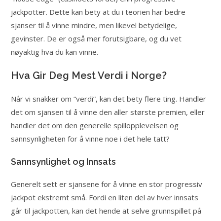
jackpotter. Dette kan bety at du i teorien har bedre
sjanser til å vinne mindre, men likevel betydelige,
gevinster. De er også mer forutsigbare, og du vet
nøyaktig hva du kan vinne.
Hva Gir Deg Mest Verdi i Norge?
Når vi snakker om “verdi”, kan det bety flere ting. Handler
det om sjansen til å vinne den aller største premien, eller
handler det om den generelle spillopplevelsen og
sannsynligheten for å vinne noe i det hele tatt?
Sannsynlighet og Innsats
Generelt sett er sjansene for å vinne en stor progressiv
jackpot ekstremt små. Fordi en liten del av hver innsats
går til jackpotten, kan det hende at selve grunnspillet på